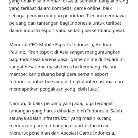
yang tidak bisa dihindari di Asia. Semakin banyak orang
yang terlibat dalam kompetisi game online, baik
sebagai pemain maupun penonton. Tren ini membawa
peluang dan tantangan bagi Indonesia untuk terlibat
dalam industri esport yang sedang berkembang pesat.
Menurut CEO Mobile Esports Indonesia, Andrian
Pauline, “Tren esport di Asia sangat menguntungkan
bagi Indonesia karena pasar game online di negara ini
sangat besar dan masih terus berkembang. Hal ini
memberikan peluang bagi para pemain esport
Indonesia untuk bersaing di tingkat internasional dan
mendapatkan pengakuan yang lebih luas.”
Namun, di balik peluang yang ada, juga terdapat
tantangan yang harus dihadapi oleh Indonesia. Salah
satunya adalah infrastruktur yang masih kurang
mendukung perkembangan esport di tanah air.
Menurut penelitian dari Asosiasi Game Indonesia,