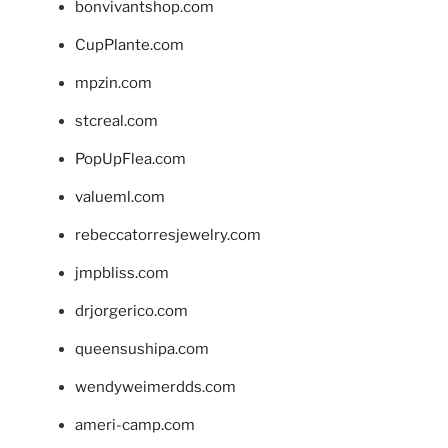
bonvivantshop.com
CupPlante.com
mpzin.com
stcreal.com
PopUpFlea.com
valueml.com
rebeccatorresjewelry.com
jmpbliss.com
drjorgerico.com
queensushipa.com
wendyweimerdds.com
ameri-camp.com