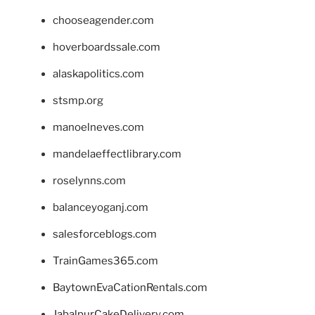
chooseagender.com
hoverboardssale.com
alaskapolitics.com
stsmp.org
manoelneves.com
mandelaeffectlibrary.com
roselynns.com
balanceyoganj.com
salesforceblogs.com
TrainGames365.com
BaytownEvaCationRentals.com
JabalpurCakeDelivery.com