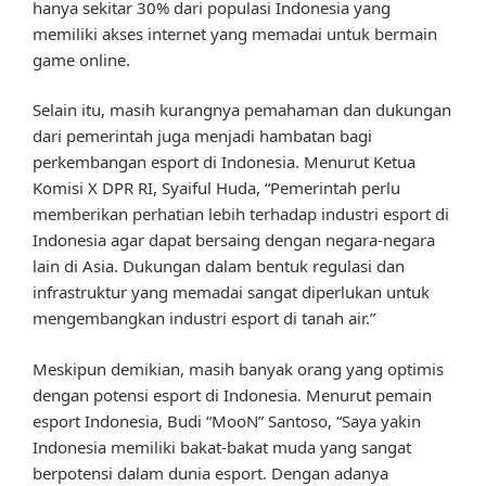
hanya sekitar 30% dari populasi Indonesia yang
memiliki akses internet yang memadai untuk bermain
game online.
Selain itu, masih kurangnya pemahaman dan dukungan
dari pemerintah juga menjadi hambatan bagi
perkembangan esport di Indonesia. Menurut Ketua
Komisi X DPR RI, Syaiful Huda, “Pemerintah perlu
memberikan perhatian lebih terhadap industri esport di
Indonesia agar dapat bersaing dengan negara-negara
lain di Asia. Dukungan dalam bentuk regulasi dan
infrastruktur yang memadai sangat diperlukan untuk
mengembangkan industri esport di tanah air.”
Meskipun demikian, masih banyak orang yang optimis
dengan potensi esport di Indonesia. Menurut pemain
esport Indonesia, Budi “MooN” Santoso, “Saya yakin
Indonesia memiliki bakat-bakat muda yang sangat
berpotensi dalam dunia esport. Dengan adanya