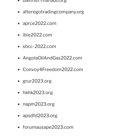
balithut-manado.org
alteregotradingcompany.org
aprce2022.com
ibie2022.com
sbcc-2022.com
AngolaOilAndGas2022.com
Convoy4Freedom2022.com
grur2023.org
hkhk2023.org
napm2023.org
apsdfd2023.org
forumausape2023.com