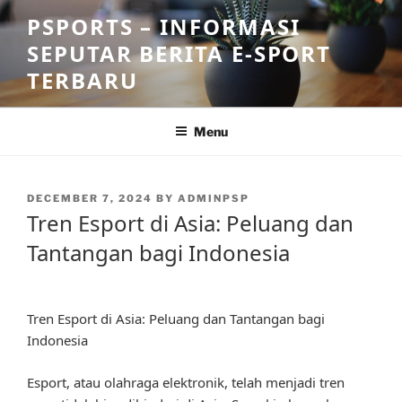
Skip
PSPORTS – INFORMASI
to
SEPUTAR BERITA E-SPORT
content
TERBARU
Menu
POSTED
DECEMBER 7, 2024
BY
ADMINPSP
ON
Tren Esport di Asia: Peluang dan
Tantangan bagi Indonesia
Tren Esport di Asia: Peluang dan Tantangan bagi
Indonesia
Esport, atau olahraga elektronik, telah menjadi tren