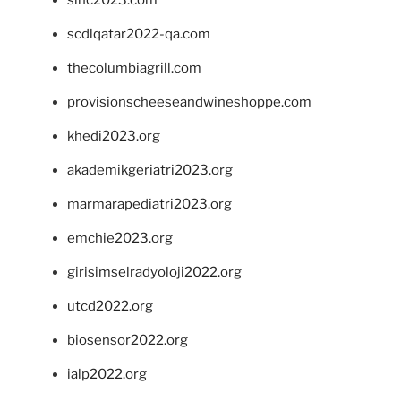
sinc2023.com
scdlqatar2022-qa.com
thecolumbiagrill.com
provisionscheeseandwineshoppe.com
khedi2023.org
akademikgeriatri2023.org
marmarapediatri2023.org
emchie2023.org
girisimselradyoloji2022.org
utcd2022.org
biosensor2022.org
ialp2022.org