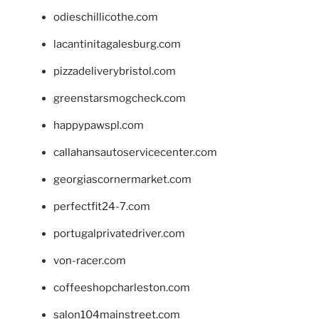
odieschillicothe.com
lacantinitagalesburg.com
pizzadeliverybristol.com
greenstarsmogcheck.com
happypawspl.com
callahansautoservicecenter.com
georgiascornermarket.com
perfectfit24-7.com
portugalprivatedriver.com
von-racer.com
coffeeshopcharleston.com
salon104mainstreet.com