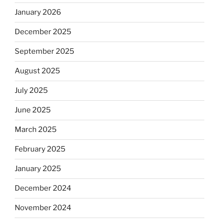
January 2026
December 2025
September 2025
August 2025
July 2025
June 2025
March 2025
February 2025
January 2025
December 2024
November 2024