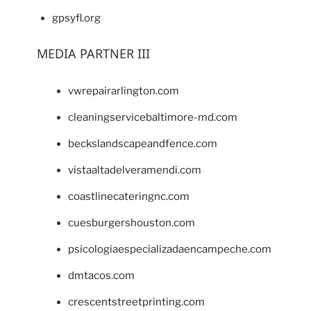
gpsyfl.org
MEDIA PARTNER III
vwrepairarlington.com
cleaningservicebaltimore-md.com
beckslandscapeandfence.com
vistaaltadelveramendi.com
coastlinecateringnc.com
cuesburgershouston.com
psicologiaespecializadaencampeche.com
dmtacos.com
crescentstreetprinting.com