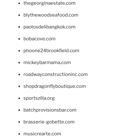
thegeorginaestate.com
blythewoodseafood.com
paolosdelibangkok.com
bobacove.com
phoone24brookfield.com
mickeybarmama.com
roadwayconstructioninc.com
shopdragonflyboutique.com
sportszilla.org
batchprovisionsbar.com
brasserie-gobette.com
musicrearte.com