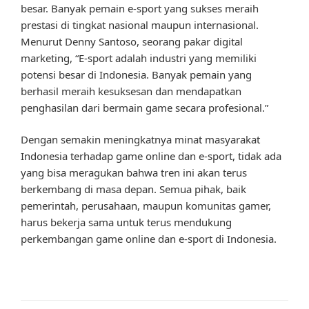
besar. Banyak pemain e-sport yang sukses meraih
prestasi di tingkat nasional maupun internasional.
Menurut Denny Santoso, seorang pakar digital
marketing, “E-sport adalah industri yang memiliki
potensi besar di Indonesia. Banyak pemain yang
berhasil meraih kesuksesan dan mendapatkan
penghasilan dari bermain game secara profesional.”
Dengan semakin meningkatnya minat masyarakat
Indonesia terhadap game online dan e-sport, tidak ada
yang bisa meragukan bahwa tren ini akan terus
berkembang di masa depan. Semua pihak, baik
pemerintah, perusahaan, maupun komunitas gamer,
harus bekerja sama untuk terus mendukung
perkembangan game online dan e-sport di Indonesia.