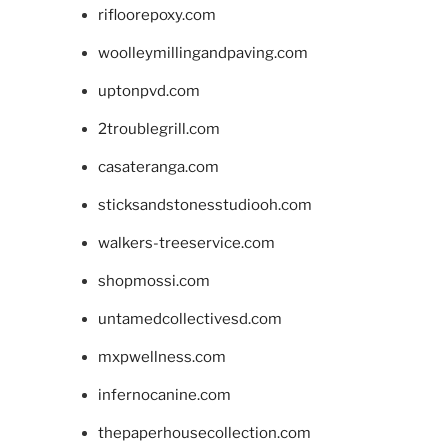
rifloorepoxy.com
woolleymillingandpaving.com
uptonpvd.com
2troublegrill.com
casateranga.com
sticksandstonesstudiooh.com
walkers-treeservice.com
shopmossi.com
untamedcollectivesd.com
mxpwellness.com
infernocanine.com
thepaperhousecollection.com