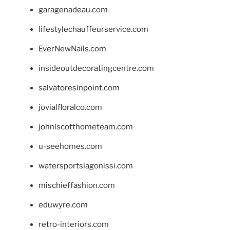
garagenadeau.com
lifestylechauffeurservice.com
EverNewNails.com
insideoutdecoratingcentre.com
salvatoresinpoint.com
jovialfloralco.com
johnlscotthometeam.com
u-seehomes.com
watersportslagonissi.com
mischieffashion.com
eduwyre.com
retro-interiors.com