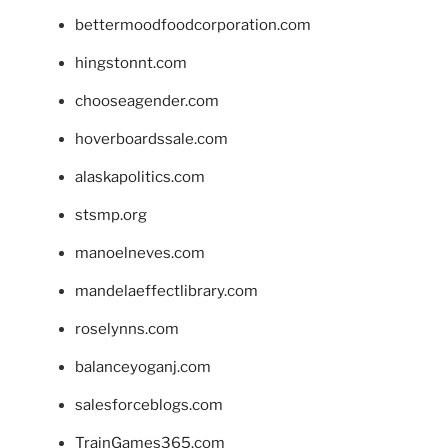
bettermoodfoodcorporation.com
hingstonnt.com
chooseagender.com
hoverboardssale.com
alaskapolitics.com
stsmp.org
manoelneves.com
mandelaeffectlibrary.com
roselynns.com
balanceyoganj.com
salesforceblogs.com
TrainGames365.com