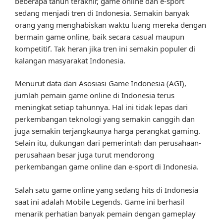
beberapa tahun terakhir, game online dan e-sport
sedang menjadi tren di Indonesia. Semakin banyak
orang yang menghabiskan waktu luang mereka dengan
bermain game online, baik secara casual maupun
kompetitif. Tak heran jika tren ini semakin populer di
kalangan masyarakat Indonesia.
Menurut data dari Asosiasi Game Indonesia (AGI),
jumlah pemain game online di Indonesia terus
meningkat setiap tahunnya. Hal ini tidak lepas dari
perkembangan teknologi yang semakin canggih dan
juga semakin terjangkaunya harga perangkat gaming.
Selain itu, dukungan dari pemerintah dan perusahaan-
perusahaan besar juga turut mendorong
perkembangan game online dan e-sport di Indonesia.
Salah satu game online yang sedang hits di Indonesia
saat ini adalah Mobile Legends. Game ini berhasil
menarik perhatian banyak pemain dengan gameplay