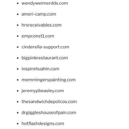
wendyweimerdds.com
ameri-camp.com
hrsreceivables.com
empconst1.com
cinderella-support.com
bigpinkrestaurant.com
inspirehuahin.com
memmingerspainting.com
jeremypbeasley.com
thesandwichdepotcos.com
drgiggleshouseofpain.com
hotflashdesigns.com