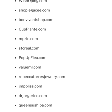
WishOping.com
shoplegacee.com
bonvivantshop.com
CupPlante.com
mpzin.com
stcreal.com
PopUpFlea.com
valueml.com
rebeccatorresjewelry.com
jmpbliss.com
drjorgerico.com
queensushipa.com