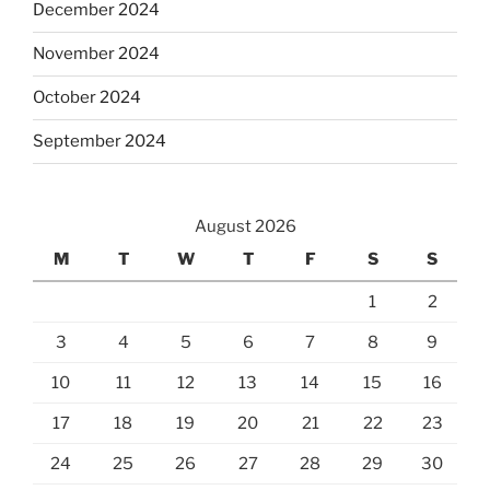
December 2024
November 2024
October 2024
September 2024
August 2026
M
T
W
T
F
S
S
1
2
3
4
5
6
7
8
9
10
11
12
13
14
15
16
17
18
19
20
21
22
23
24
25
26
27
28
29
30