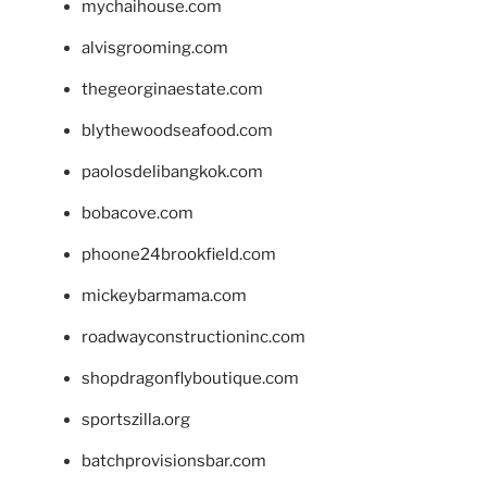
mychaihouse.com
alvisgrooming.com
thegeorginaestate.com
blythewoodseafood.com
paolosdelibangkok.com
bobacove.com
phoone24brookfield.com
mickeybarmama.com
roadwayconstructioninc.com
shopdragonflyboutique.com
sportszilla.org
batchprovisionsbar.com