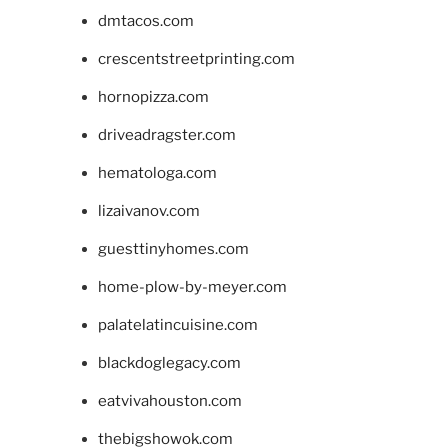
dmtacos.com
crescentstreetprinting.com
hornopizza.com
driveadragster.com
hematologa.com
lizaivanov.com
guesttinyhomes.com
home-plow-by-meyer.com
palatelatincuisine.com
blackdoglegacy.com
eatvivahouston.com
thebigshowok.com