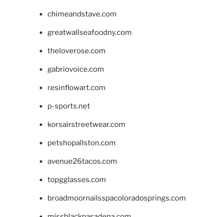
chimeandstave.com
greatwallseafoodny.com
theloverose.com
gabriovoice.com
resinflowart.com
p-sports.net
korsairstreetwear.com
petshopallston.com
avenue26tacos.com
topgglasses.com
broadmoornailsspacoloradosprings.com
missblackpasadena.com