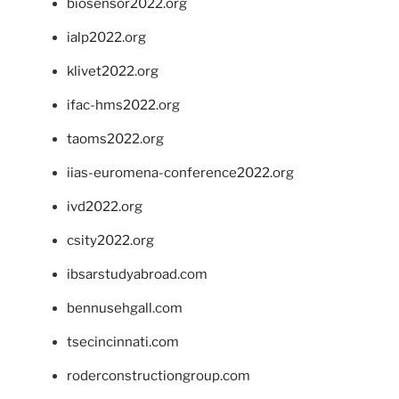
biosensor2022.org
ialp2022.org
klivet2022.org
ifac-hms2022.org
taoms2022.org
iias-euromena-conference2022.org
ivd2022.org
csity2022.org
ibsarstudyabroad.com
bennusehgall.com
tsecincinnati.com
roderconstructiongroup.com