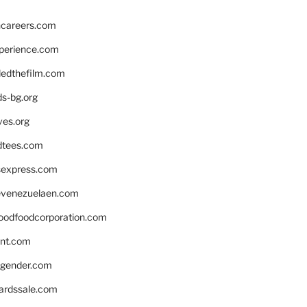
hcareers.com
xperience.com
edthefilm.com
ds-bg.org
ves.org
tees.com
rsexpress.com
venezuelaen.com
oodfoodcorporation.com
nnt.com
gender.com
ardssale.com