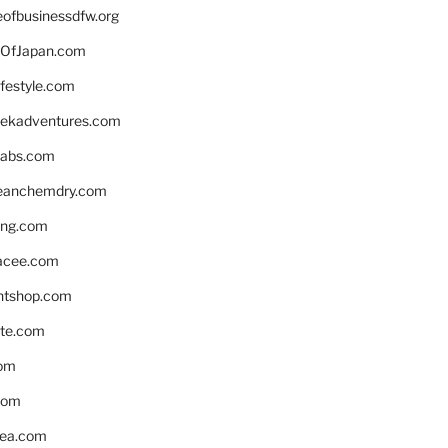
eofbusinessdfw.org
OfJapan.com
ifestyle.com
eekadventures.com
labs.com
leanchemdry.com
ing.com
acee.com
ntshop.com
te.com
om
com
ea.com