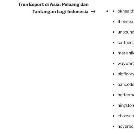
Post
Tren Esport di Asia: Peluang dan
okhealt
Tantangan bagi Indonesia
theinte
unbound
catfrien
marianli
wayward
pidfloo
bancode
betterm
hingsto
choosea
hoverbo