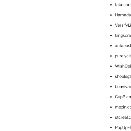
takecar
Hamada
VersifyL
kingscr
antaeus
purelyc
WishOp
shopleg
bonviva
CupPlan
mpzin.c
stcreal.
PopUpFl