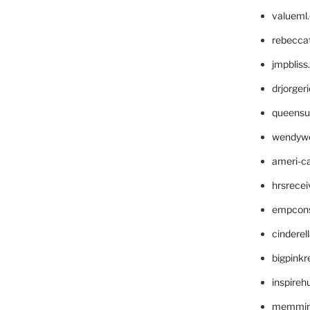
valueml
rebecca
jmpblis
drjorger
queensu
wendyw
ameri-
hrsrece
empcon
cinderel
bigpinkr
inspireh
memming