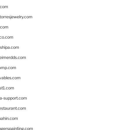
.com
torresjewelry.com
s.com
ico.com
shipa.com
eimerdds.com
camp.com
ivables.com
st1.com
la-support.com
estaurant.com
uahin.com
erspainting.com