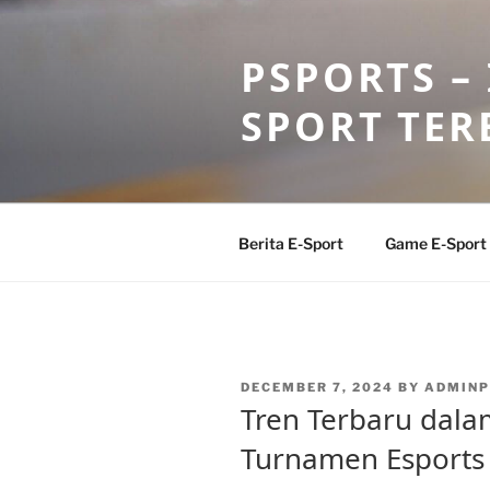
Skip
to
PSPORTS –
content
SPORT TER
Berita E-Sport
Game E-Sport
POSTED
DECEMBER 7, 2024
BY
ADMINP
ON
Tren Terbaru dal
Turnamen Esports 