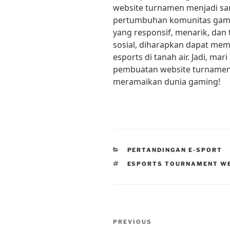
website turnamen menjadi s
pertumbuhan komunitas gami
yang responsif, menarik, dan
sosial, diharapkan dapat me
esports di tanah air. Jadi, ma
pembuatan website turnamen 
meramaikan dunia gaming!
CATEGORIES
PERTANDINGAN E-SPORT
TAGS
ESPORTS TOURNAMENT W
Post
Previous
PREVIOUS