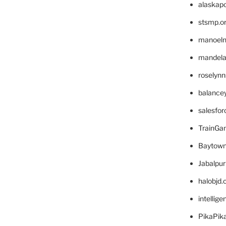
alaskapo
stsmp.o
manoel
mandelae
roselyn
balance
salesfo
TrainG
Baytown
Jabalpu
halobjd
intellig
PikaPik