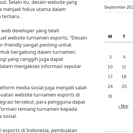
t. Selain itu, desain website yang
September 20
ga menjadi fokus utama dalam
 terbaru.
 web developer yang telah
M
T
t website turnamen esports, “Desain
r-friendly sangat penting untuk
untuk bergabung dalam turnamen.
3
4
logi yang canggih juga dapat
alam mengakses informasi seputar
10
11
17
18
24
25
latform media sosial juga menjadi salah
buatan website turnamen esports di
31
egrasi tersebut, para pengguna dapat
« Mar
nformasi tentang turnamen kepada
sosial.
 esports di Indonesia, pembuatan