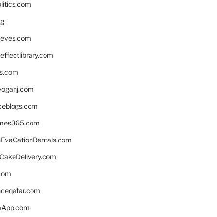
litics.com
rg
neves.com
ffectlibrary.com
ns.com
yoganj.com
rceblogs.com
ames365.com
EvaCationRentals.com
rCakeDelivery.com
.com
enceqatar.com
aApp.com