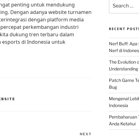
Search
angat penting untuk mendukung
for:
ng. Dengan adanya website turnamen
 terintegrasi dengan platform media
mpercepat perkembangan industri
RECENT POST
ri kita dukung tren terbaru dalam
esports di Indonesia untuk
Nerf Buff: Apa
Nerf di Indones
The Evolution 
Understanding 
Patch Game Ter
Bug
Mengenal Lebi
EBSITE
Indonesia
Pembaharuan T
Anda Ketahui
NEXT
Next