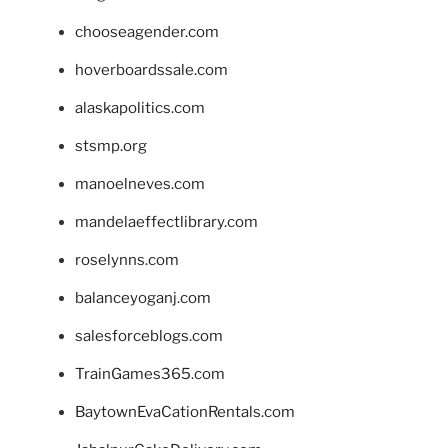
chooseagender.com
hoverboardssale.com
alaskapolitics.com
stsmp.org
manoelneves.com
mandelaeffectlibrary.com
roselynns.com
balanceyoganj.com
salesforceblogs.com
TrainGames365.com
BaytownEvaCationRentals.com