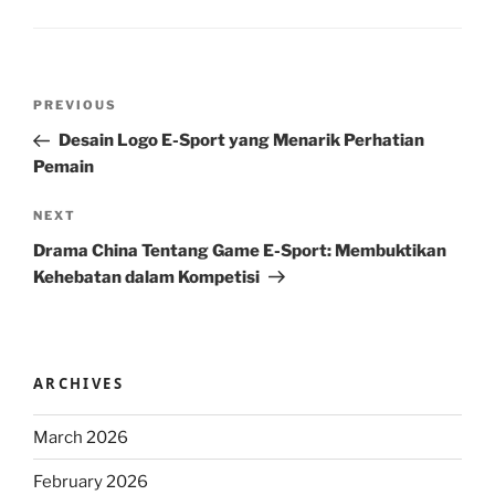
Post
Previous
PREVIOUS
navigation
Post
Desain Logo E-Sport yang Menarik Perhatian
Pemain
Next
NEXT
Post
Drama China Tentang Game E-Sport: Membuktikan
Kehebatan dalam Kompetisi
ARCHIVES
March 2026
February 2026