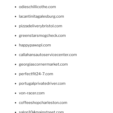
odieschillicothe.com
lacantinitagalesburg.com
pizzadeliverybristol.com
greenstarsmogcheck.com
happypawspl.com
callahansautoservicecenter.com
georgiascornermarket.com
perfectfit24-7.com
portugalprivatedriver.com
von-racer.com
coffeeshopcharleston.com
salon104mainstreet.com