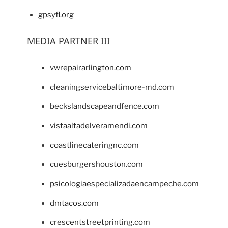
gpsyfl.org
MEDIA PARTNER III
vwrepairarlington.com
cleaningservicebaltimore-md.com
beckslandscapeandfence.com
vistaaltadelveramendi.com
coastlinecateringnc.com
cuesburgershouston.com
psicologiaespecializadaencampeche.com
dmtacos.com
crescentstreetprinting.com