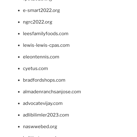
e-smart2022.org
ngrc2022.org
leesfamilyfoods.com
lewis-lewis-cpas.com
eleontennis.com
cyetus.com
bradfordshops.com
almadenranchsanjose.com
advocatevijay.com
adlibilimler2023.com
naswwebed.org