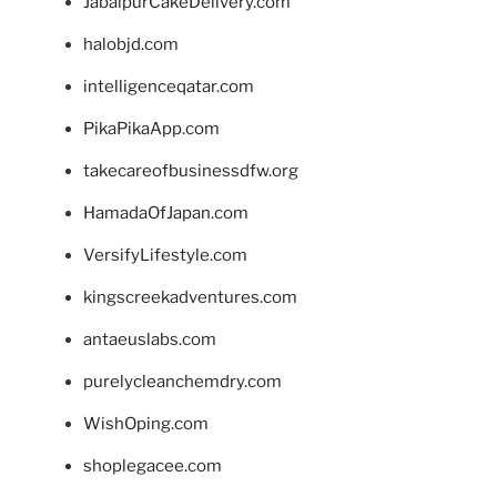
JabalpurCakeDelivery.com
halobjd.com
intelligenceqatar.com
PikaPikaApp.com
takecareofbusinessdfw.org
HamadaOfJapan.com
VersifyLifestyle.com
kingscreekadventures.com
antaeuslabs.com
purelycleanchemdry.com
WishOping.com
shoplegacee.com