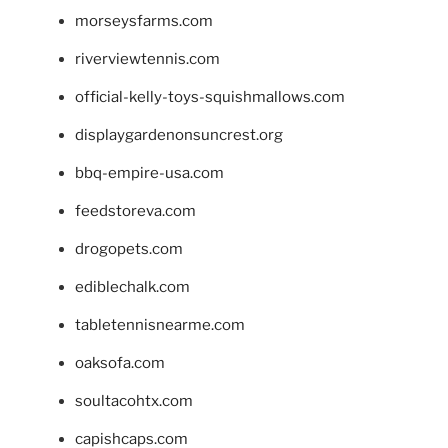
morseysfarms.com
riverviewtennis.com
official-kelly-toys-squishmallows.com
displaygardenonsuncrest.org
bbq-empire-usa.com
feedstoreva.com
drogopets.com
ediblechalk.com
tabletennisnearme.com
oaksofa.com
soultacohtx.com
capishcaps.com