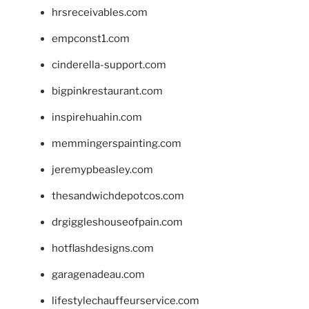
hrsreceivables.com
empconst1.com
cinderella-support.com
bigpinkrestaurant.com
inspirehuahin.com
memmingerspainting.com
jeremypbeasley.com
thesandwichdepotcos.com
drgiggleshouseofpain.com
hotflashdesigns.com
garagenadeau.com
lifestylechauffeurservice.com