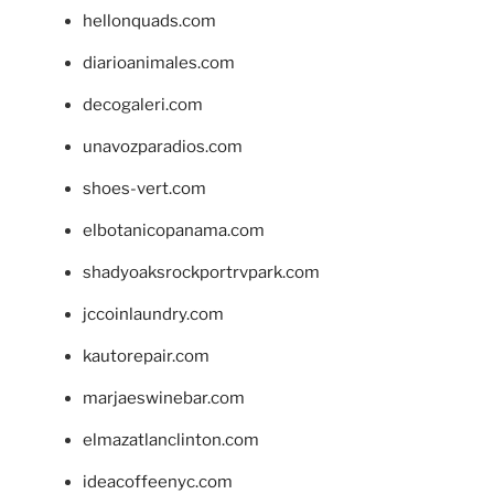
hellonquads.com
diarioanimales.com
decogaleri.com
unavozparadios.com
shoes-vert.com
elbotanicopanama.com
shadyoaksrockportrvpark.com
jccoinlaundry.com
kautorepair.com
marjaeswinebar.com
elmazatlanclinton.com
ideacoffeenyc.com