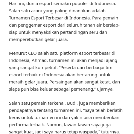
Hari ini, dunia esport semakin populer di Indonesia.
Salah satu acara yang paling dinantikan adalah
Turnamen Esport Terbesar di Indonesia. Para pemain
dan penggemar esport dari seluruh tanah air bersiap-
siap untuk menyaksikan pertandingan seru dan
memperebutkan gelar juara.
Menurut CEO salah satu platform esport terbesar di
Indonesia, Ahmad, turnamen ini akan menjadi ajang
yang sangat kompetitif. “Peserta dari berbagai tim
esport terbaik di Indonesia akan bertarung untuk
meraih gelar juara. Persaingan akan sangat ketat, dan
siapa pun bisa keluar sebagai pemenang,” ujarnya.
Salah satu pemain terkenal, Budi, juga memberikan
pendapatnya tentang turnamen ini. “Saya telah berlatih
keras untuk turnamen ini dan yakin bisa memberikan
performa terbaik. Namun, lawan-lawan saya juga
sangat kuat, jadi saya harus tetap waspada,” tuturnya.