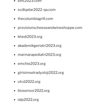
sinc2023.com
scdlqatar2022-qa.com
thecolumbiagrill.com
provisionscheeseandwineshoppe.com
khedi2023.org
akademikgeriatri2023.org
marmarapediatri2023.org
emchie2023.org
girisimselradyoloji2022.org
utcd2022.org
biosensor2022.org
ialp2022.org