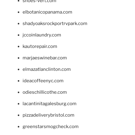
shoes-vert.com
elbotanicopanama.com
shadyoaksrockportrvpark.com
jccoinlaundry.com
kautorepair.com
marjaeswinebar.com
elmazatlanclinton.com
ideacoffeenyc.com
odieschillicothe.com
lacantinitagalesburg.com
pizzadeliverybristol.com
greenstarsmogcheck.com