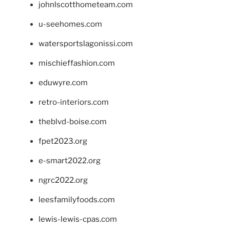
johnlscotthometeam.com
u-seehomes.com
watersportslagonissi.com
mischieffashion.com
eduwyre.com
retro-interiors.com
theblvd-boise.com
fpet2023.org
e-smart2022.org
ngrc2022.org
leesfamilyfoods.com
lewis-lewis-cpas.com