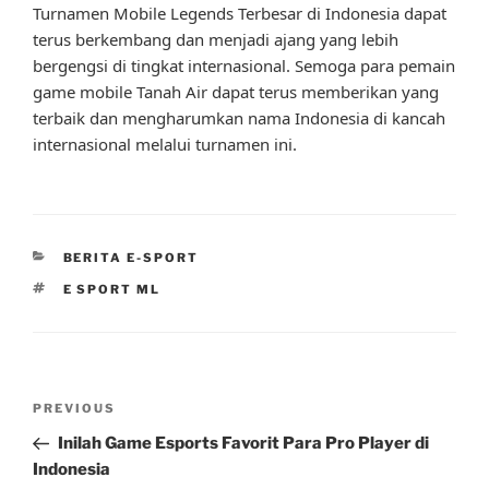
Turnamen Mobile Legends Terbesar di Indonesia dapat
terus berkembang dan menjadi ajang yang lebih
bergengsi di tingkat internasional. Semoga para pemain
game mobile Tanah Air dapat terus memberikan yang
terbaik dan mengharumkan nama Indonesia di kancah
internasional melalui turnamen ini.
CATEGORIES
BERITA E-SPORT
TAGS
E SPORT ML
Post
Previous
PREVIOUS
navigation
Post
Inilah Game Esports Favorit Para Pro Player di
Indonesia