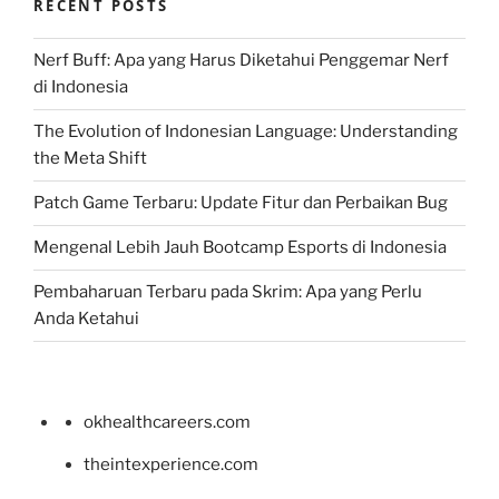
RECENT POSTS
Nerf Buff: Apa yang Harus Diketahui Penggemar Nerf
di Indonesia
The Evolution of Indonesian Language: Understanding
the Meta Shift
Patch Game Terbaru: Update Fitur dan Perbaikan Bug
Mengenal Lebih Jauh Bootcamp Esports di Indonesia
Pembaharuan Terbaru pada Skrim: Apa yang Perlu
Anda Ketahui
okhealthcareers.com
theintexperience.com