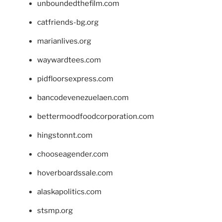
unboundedthefilm.com
catfriends-bg.org
marianlives.org
waywardtees.com
pidfloorsexpress.com
bancodevenezuelaen.com
bettermoodfoodcorporation.com
hingstonnt.com
chooseagender.com
hoverboardssale.com
alaskapolitics.com
stsmp.org