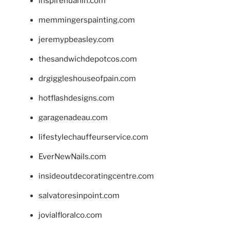
inspirehuahin.com
memmingerspainting.com
jeremypbeasley.com
thesandwichdepotcos.com
drgiggleshouseofpain.com
hotflashdesigns.com
garagenadeau.com
lifestylechauffeurservice.com
EverNewNails.com
insideoutdecoratingcentre.com
salvatoresinpoint.com
jovialfloralco.com