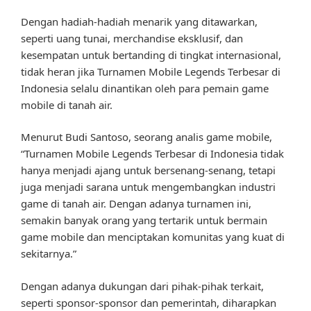
Dengan hadiah-hadiah menarik yang ditawarkan,
seperti uang tunai, merchandise eksklusif, dan
kesempatan untuk bertanding di tingkat internasional,
tidak heran jika Turnamen Mobile Legends Terbesar di
Indonesia selalu dinantikan oleh para pemain game
mobile di tanah air.
Menurut Budi Santoso, seorang analis game mobile,
“Turnamen Mobile Legends Terbesar di Indonesia tidak
hanya menjadi ajang untuk bersenang-senang, tetapi
juga menjadi sarana untuk mengembangkan industri
game di tanah air. Dengan adanya turnamen ini,
semakin banyak orang yang tertarik untuk bermain
game mobile dan menciptakan komunitas yang kuat di
sekitarnya.”
Dengan adanya dukungan dari pihak-pihak terkait,
seperti sponsor-sponsor dan pemerintah, diharapkan