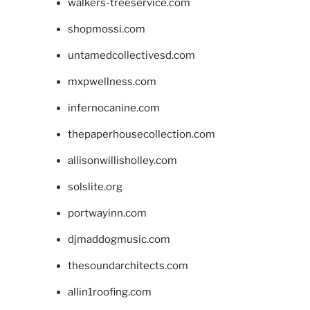
walkers-treeservice.com
shopmossi.com
untamedcollectivesd.com
mxpwellness.com
infernocanine.com
thepaperhousecollection.com
allisonwillisholley.com
solslite.org
portwayinn.com
djmaddogmusic.com
thesoundarchitects.com
allin1roofing.com