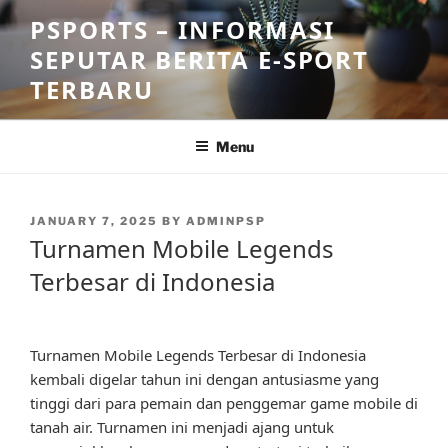
Skip
PSPORTS – INFORMASI
to
SEPUTAR BERITA E-SPORT
content
TERBARU
Menu
POSTED
JANUARY 7, 2025
BY
ADMINPSP
ON
Turnamen Mobile Legends
Terbesar di Indonesia
Turnamen Mobile Legends Terbesar di Indonesia
kembali digelar tahun ini dengan antusiasme yang
tinggi dari para pemain dan penggemar game mobile di
tanah air. Turnamen ini menjadi ajang untuk