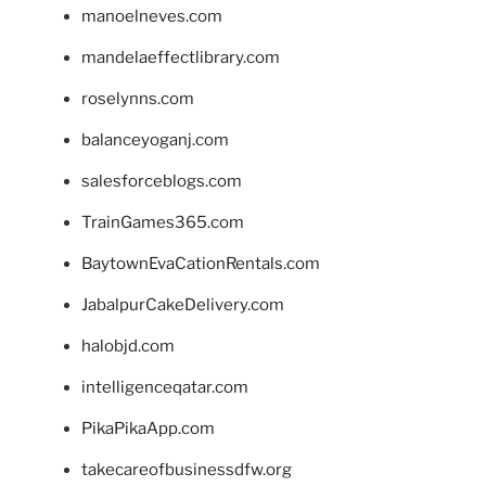
manoelneves.com
mandelaeffectlibrary.com
roselynns.com
balanceyoganj.com
salesforceblogs.com
TrainGames365.com
BaytownEvaCationRentals.com
JabalpurCakeDelivery.com
halobjd.com
intelligenceqatar.com
PikaPikaApp.com
takecareofbusinessdfw.org