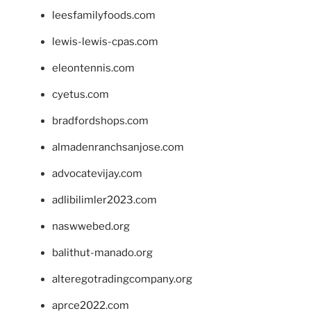
leesfamilyfoods.com
lewis-lewis-cpas.com
eleontennis.com
cyetus.com
bradfordshops.com
almadenranchsanjose.com
advocatevijay.com
adlibilimler2023.com
naswwebed.org
balithut-manado.org
alteregotradingcompany.org
aprce2022.com