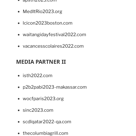
MedItRio2023.org
lcicon2023boston.com
waitangidayfestival2022.com
vacancesscolaires2022.com
MEDIA PARTNER II
isth2022.com
p2b2pabi2023-makassar.com
wocfparis2023.org
sinc2023.com
scdlqatar2022-qa.com
thecolumbiagrill.com