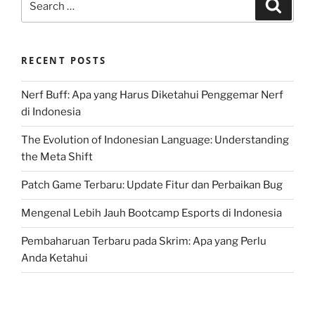
Search
for:
RECENT POSTS
Nerf Buff: Apa yang Harus Diketahui Penggemar Nerf
di Indonesia
The Evolution of Indonesian Language: Understanding
the Meta Shift
Patch Game Terbaru: Update Fitur dan Perbaikan Bug
Mengenal Lebih Jauh Bootcamp Esports di Indonesia
Pembaharuan Terbaru pada Skrim: Apa yang Perlu
Anda Ketahui