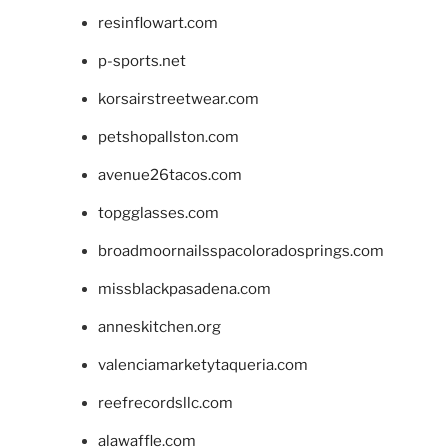
resinflowart.com
p-sports.net
korsairstreetwear.com
petshopallston.com
avenue26tacos.com
topgglasses.com
broadmoornailsspacoloradosprings.com
missblackpasadena.com
anneskitchen.org
valenciamarketytaqueria.com
reefrecordsllc.com
alawaffle.com