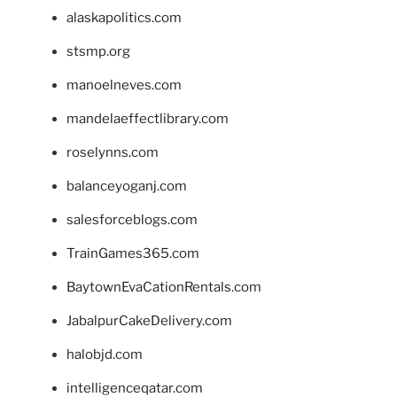
alaskapolitics.com
stsmp.org
manoelneves.com
mandelaeffectlibrary.com
roselynns.com
balanceyoganj.com
salesforceblogs.com
TrainGames365.com
BaytownEvaCationRentals.com
JabalpurCakeDelivery.com
halobjd.com
intelligenceqatar.com