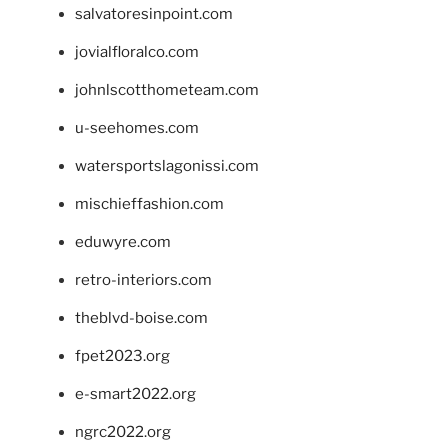
salvatoresinpoint.com
jovialfloralco.com
johnlscotthometeam.com
u-seehomes.com
watersportslagonissi.com
mischieffashion.com
eduwyre.com
retro-interiors.com
theblvd-boise.com
fpet2023.org
e-smart2022.org
ngrc2022.org