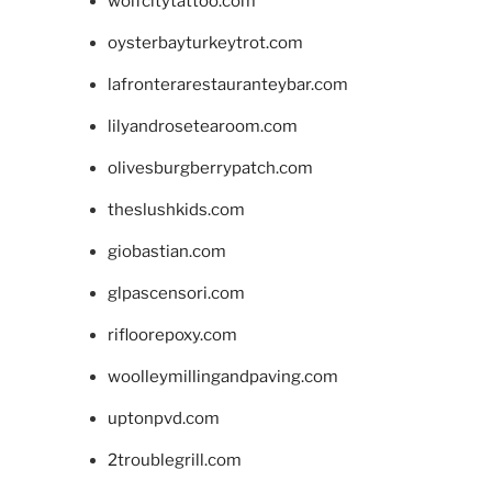
wolfcitytattoo.com
oysterbayturkeytrot.com
lafronterarestauranteybar.com
lilyandrosetearoom.com
olivesburgberrypatch.com
theslushkids.com
giobastian.com
glpascensori.com
rifloorepoxy.com
woolleymillingandpaving.com
uptonpvd.com
2troublegrill.com