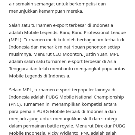
air semakin semangat untuk berkompetisi dan
menunjukkan kemampuan mereka.
Salah satu turnamen e-sport terbesar di Indonesia
adalah Mobile Legends: Bang Bang Professional League
(MPL). Turnamen ini diikuti oleh berbagai tim terbaik di
Indonesia dan menarik minat ribuan penonton setiap
musimnya. Menurut CEO Moonton, Justin Yuan, MPL
adalah salah satu turnamen e-sport terbesar di Asia
Tenggara dan telah membantu mengangkat popularitas
Mobile Legends di Indonesia.
Selain MPL, turnamen e-sport terpopuler lainnya di
Indonesia adalah PUBG Mobile National Championship
(PNC). Turnamen ini menampilkan kompetisi antara
para pemain PUBG Mobile terbaik di Indonesia dan
menjadi ajang untuk menunjukkan skill dan strategi
dalam permainan battle royale. Menurut Direktur PUBG
Mobile Indonesia, Ricky Widianto, PNC adalah salah