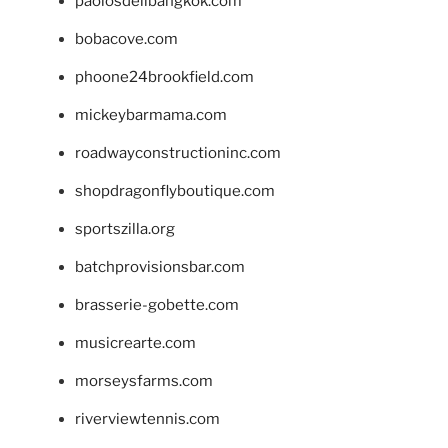
paolosdelibangkok.com
bobacove.com
phoone24brookfield.com
mickeybarmama.com
roadwayconstructioninc.com
shopdragonflyboutique.com
sportszilla.org
batchprovisionsbar.com
brasserie-gobette.com
musicrearte.com
morseysfarms.com
riverviewtennis.com