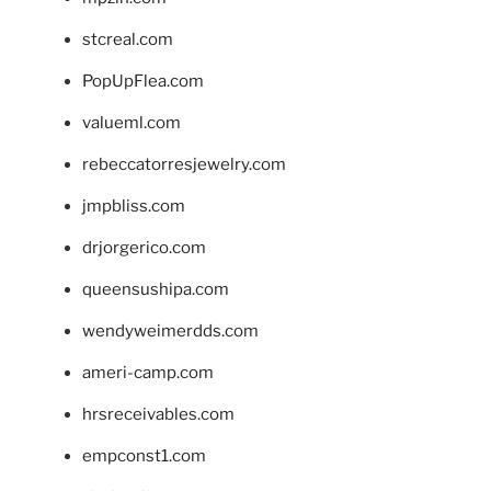
stcreal.com
PopUpFlea.com
valueml.com
rebeccatorresjewelry.com
jmpbliss.com
drjorgerico.com
queensushipa.com
wendyweimerdds.com
ameri-camp.com
hrsreceivables.com
empconst1.com