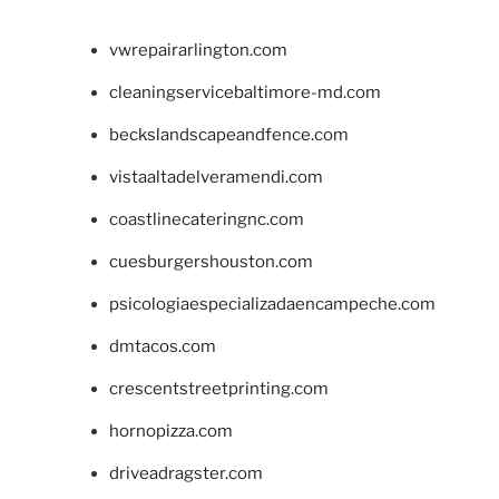
vwrepairarlington.com
cleaningservicebaltimore-md.com
beckslandscapeandfence.com
vistaaltadelveramendi.com
coastlinecateringnc.com
cuesburgershouston.com
psicologiaespecializadaencampeche.com
dmtacos.com
crescentstreetprinting.com
hornopizza.com
driveadragster.com