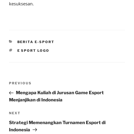
kesuksesan.
CATEGORIES
BERITA E-SPORT
TAGS
E SPORT LOGO
Post
Previous
PREVIOUS
navigation
Post
Mengapa Kuliah di Jurusan Game Esport
Menjanjikan di Indonesia
Next
NEXT
Post
Strategi Memenangkan Turnamen Esport di
Indonesia