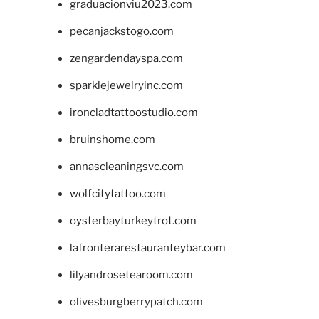
graduacionviu2023.com
pecanjackstogo.com
zengardendayspa.com
sparklejewelryinc.com
ironcladtattoostudio.com
bruinshome.com
annascleaningsvc.com
wolfcitytattoo.com
oysterbayturkeytrot.com
lafronterarestauranteybar.com
lilyandrosetearoom.com
olivesburgberrypatch.com