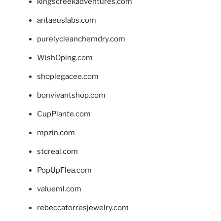
kingscreekadventures.com
antaeuslabs.com
purelycleanchemdry.com
WishOping.com
shoplegacee.com
bonvivantshop.com
CupPlante.com
mpzin.com
stcreal.com
PopUpFlea.com
valueml.com
rebeccatorresjewelry.com