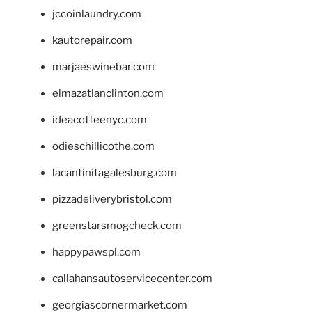
jccoinlaundry.com
kautorepair.com
marjaeswinebar.com
elmazatlanclinton.com
ideacoffeenyc.com
odieschillicothe.com
lacantinitagalesburg.com
pizzadeliverybristol.com
greenstarsmogcheck.com
happypawspl.com
callahansautoservicecenter.com
georgiascornermarket.com