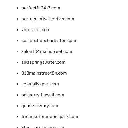
perfectfit24-7.com
portugalprivatedriver.com
von-racer.com
coffeeshopcharleston.com
salon104mainstreet.com
alkaspringswater.com
318mainstreet8h.com
lovenailsspari.com
oakberry-kuwait.com
quartzliterary.com
friendsofbroderickpark.com
studiopiattellina.com