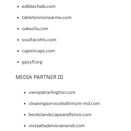
ediblechalk.com
tabletennisnearme.com
oaksofa.com
soultacohtx.com
capishcaps.com
gpsyfl.org
MEDIA PARTNER III
vwrepairarlington.com
cleaningservicebaltimore-md.com
beckslandscapeandfence.com
vistaaltadelveramendi.com