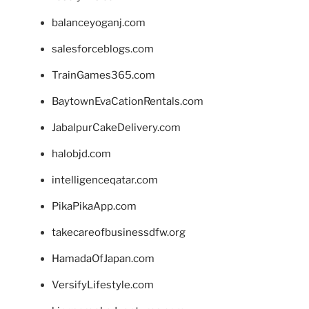
balanceyoganj.com
salesforceblogs.com
TrainGames365.com
BaytownEvaCationRentals.com
JabalpurCakeDelivery.com
halobjd.com
intelligenceqatar.com
PikaPikaApp.com
takecareofbusinessdfw.org
HamadaOfJapan.com
VersifyLifestyle.com