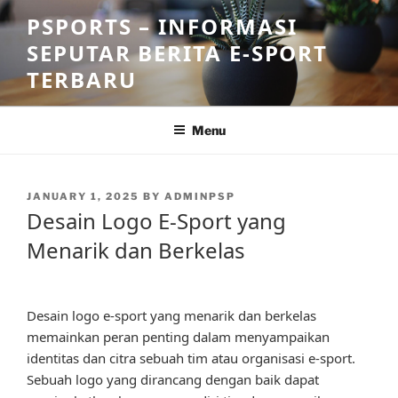
Skip
PSPORTS – INFORMASI
to
SEPUTAR BERITA E-SPORT
content
TERBARU
Menu
POSTED
JANUARY 1, 2025
BY
ADMINPSP
ON
Desain Logo E-Sport yang
Menarik dan Berkelas
Desain logo e-sport yang menarik dan berkelas
memainkan peran penting dalam menyampaikan
identitas dan citra sebuah tim atau organisasi e-sport.
Sebuah logo yang dirancang dengan baik dapat