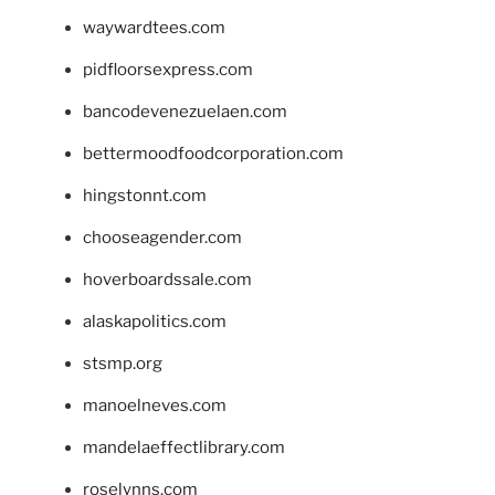
waywardtees.com
pidfloorsexpress.com
bancodevenezuelaen.com
bettermoodfoodcorporation.com
hingstonnt.com
chooseagender.com
hoverboardssale.com
alaskapolitics.com
stsmp.org
manoelneves.com
mandelaeffectlibrary.com
roselynns.com