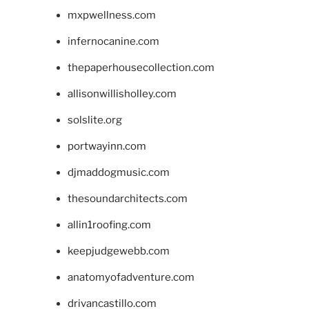
mxpwellness.com
infernocanine.com
thepaperhousecollection.com
allisonwillisholley.com
solslite.org
portwayinn.com
djmaddogmusic.com
thesoundarchitects.com
allin1roofing.com
keepjudgewebb.com
anatomyofadventure.com
drivancastillo.com