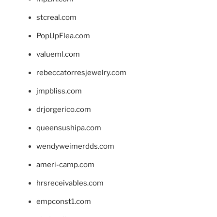
stcreal.com
PopUpFlea.com
valueml.com
rebeccatorresjewelry.com
jmpbliss.com
drjorgerico.com
queensushipa.com
wendyweimerdds.com
ameri-camp.com
hrsreceivables.com
empconst1.com