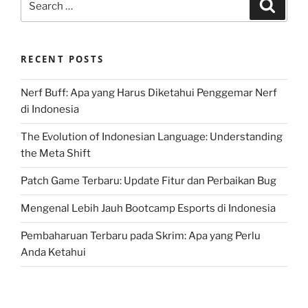
Search
for:
RECENT POSTS
Nerf Buff: Apa yang Harus Diketahui Penggemar Nerf
di Indonesia
The Evolution of Indonesian Language: Understanding
the Meta Shift
Patch Game Terbaru: Update Fitur dan Perbaikan Bug
Mengenal Lebih Jauh Bootcamp Esports di Indonesia
Pembaharuan Terbaru pada Skrim: Apa yang Perlu
Anda Ketahui