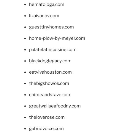
hematologa.com
lizaivanov.com
guesttinyhomes.com
home-plow-by-meyer.com
palatelatincuisine.com
blackdoglegacy.com
eatvivahouston.com
thebigshowok.com
chimeandstave.com
greatwallseafoodny.com
theloverose.com
gabriovoice.com