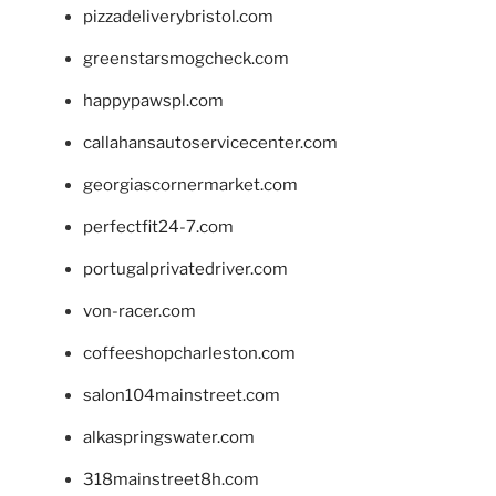
pizzadeliverybristol.com
greenstarsmogcheck.com
happypawspl.com
callahansautoservicecenter.com
georgiascornermarket.com
perfectfit24-7.com
portugalprivatedriver.com
von-racer.com
coffeeshopcharleston.com
salon104mainstreet.com
alkaspringswater.com
318mainstreet8h.com