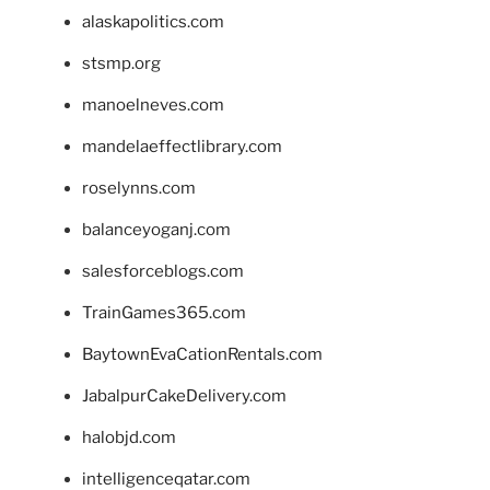
alaskapolitics.com
stsmp.org
manoelneves.com
mandelaeffectlibrary.com
roselynns.com
balanceyoganj.com
salesforceblogs.com
TrainGames365.com
BaytownEvaCationRentals.com
JabalpurCakeDelivery.com
halobjd.com
intelligenceqatar.com