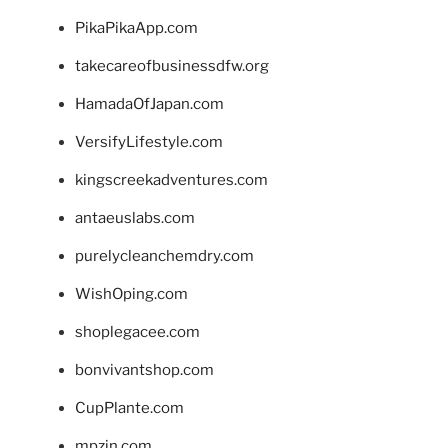
PikaPikaApp.com
takecareofbusinessdfw.org
HamadaOfJapan.com
VersifyLifestyle.com
kingscreekadventures.com
antaeuslabs.com
purelycleanchemdry.com
WishOping.com
shoplegacee.com
bonvivantshop.com
CupPlante.com
mpzin.com