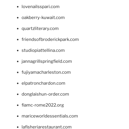
lovenailsspari.com
oakberry-kuwait.com
quartzliterary.com
friendsofbroderickpark.com
studiopiattellina.com
jannagrillspringfield.com
fujiyamacharleston.com
elpatronchardon.com
donglaishun-order.com
fiamc-rome2022.org
mariceworldessentials.com
lafisheriarestaurant.com