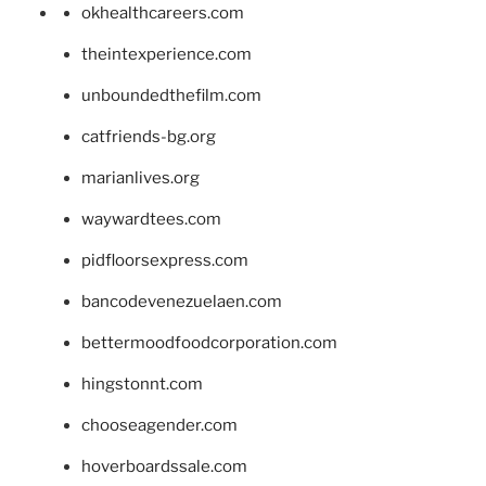
okhealthcareers.com
theintexperience.com
unboundedthefilm.com
catfriends-bg.org
marianlives.org
waywardtees.com
pidfloorsexpress.com
bancodevenezuelaen.com
bettermoodfoodcorporation.com
hingstonnt.com
chooseagender.com
hoverboardssale.com