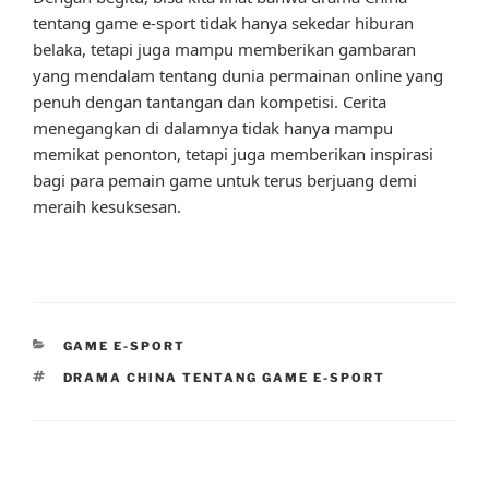
tentang game e-sport tidak hanya sekedar hiburan
belaka, tetapi juga mampu memberikan gambaran
yang mendalam tentang dunia permainan online yang
penuh dengan tantangan dan kompetisi. Cerita
menegangkan di dalamnya tidak hanya mampu
memikat penonton, tetapi juga memberikan inspirasi
bagi para pemain game untuk terus berjuang demi
meraih kesuksesan.
CATEGORIES
GAME E-SPORT
TAGS
DRAMA CHINA TENTANG GAME E-SPORT
Post