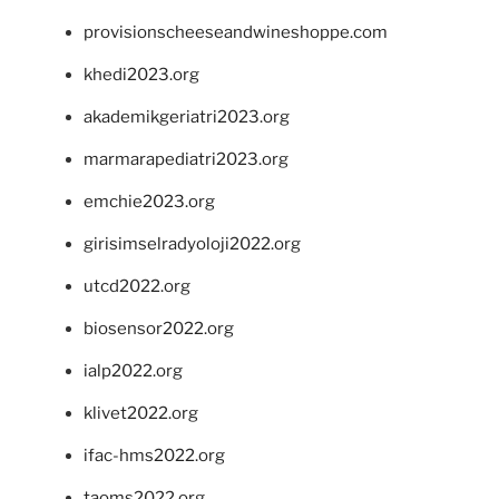
provisionscheeseandwineshoppe.com
khedi2023.org
akademikgeriatri2023.org
marmarapediatri2023.org
emchie2023.org
girisimselradyoloji2022.org
utcd2022.org
biosensor2022.org
ialp2022.org
klivet2022.org
ifac-hms2022.org
taoms2022.org