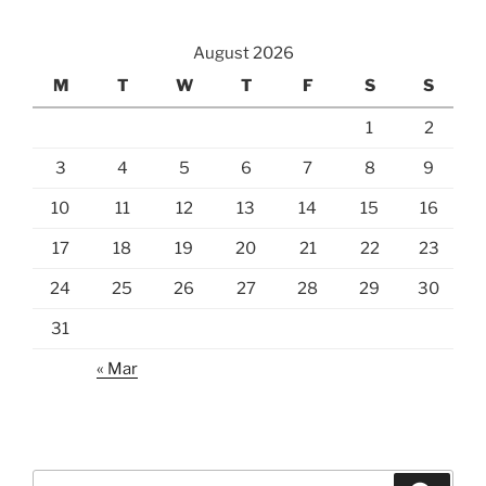
August 2026
M
T
W
T
F
S
S
1
2
3
4
5
6
7
8
9
10
11
12
13
14
15
16
17
18
19
20
21
22
23
24
25
26
27
28
29
30
31
« Mar
Search