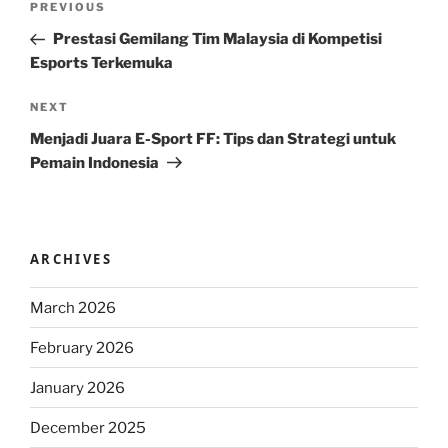
Previous
PREVIOUS
navigation
Post
Prestasi Gemilang Tim Malaysia di Kompetisi
Esports Terkemuka
Next
NEXT
Post
Menjadi Juara E-Sport FF: Tips dan Strategi untuk
Pemain Indonesia
ARCHIVES
March 2026
February 2026
January 2026
December 2025