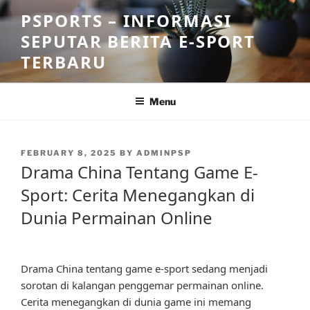
Skip
PSPORTS – INFORMASI
to
SEPUTAR BERITA E-SPORT
content
TERBARU
Menu
POSTED
FEBRUARY 8, 2025
BY
ADMINPSP
ON
Drama China Tentang Game E-
Sport: Cerita Menegangkan di
Dunia Permainan Online
Drama China tentang game e-sport sedang menjadi
sorotan di kalangan penggemar permainan online.
Cerita menegangkan di dunia game ini memang