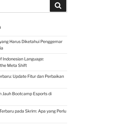
Search
S
 yang Harus Diketahui Penggemar
ia
of Indonesian Language:
the Meta Shift
baru: Update Fitur dan Perbaikan
h Jauh Bootcamp Esports di
erbaru pada Skrim: Apa yang Perlu