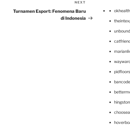
NEXT
Next
Post
okhealt
Turnamen Esport: Fenomena Baru
di Indonesia
theinte
unbound
catfrien
marianli
wayward
pidfloo
bancode
betterm
hingsto
choosea
hoverbo