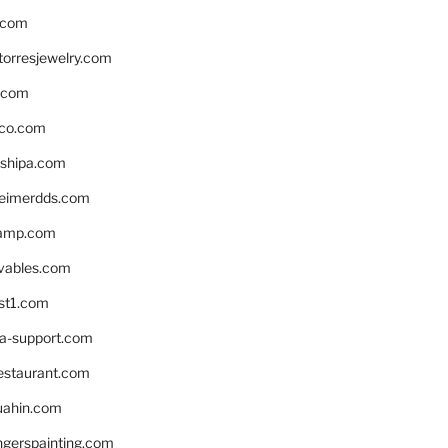
.com
torresjewelry.com
s.com
ico.com
shipa.com
eimerdds.com
camp.com
ivables.com
st1.com
la-support.com
estaurant.com
uahin.com
erspainting.com