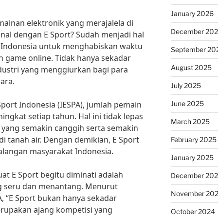
January 2026
ainan elektronik yang merajalela di
December 20
enal dengan E Sport? Sudah menjadi hal
i Indonesia untuk menghabiskan waktu
September 20
 game online. Tidak hanya sekadar
August 2025
ndustri yang menggiurkan bagi para
ara.
July 2025
June 2025
Sport Indonesia (IESPA), jumlah pemain
ingkat setiap tahun. Hal ini tidak lepas
March 2025
 yang semakin canggih serta semakin
di tanah air. Dengan demikian, E Sport
February 2025
alangan masyarakat Indonesia.
January 2025
at E Sport begitu diminati adalah
December 20
g seru dan menantang. Menurut
November 20
, “E Sport bukan hanya sekadar
erupakan ajang kompetisi yang
October 2024