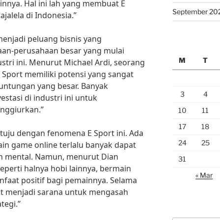
nnya. Hal ini lah yang membuat E
September 20
jalela di Indonesia.”
 menjadi peluang bisnis yang
aan-perusahaan besar yang mulai
M
T
ustri ini. Menurut Michael Ardi, seorang
E Sport memiliki potensi yang sangat
untungan yang besar. Banyak
3
4
stasi di industri ini untuk
nggiurkan.”
10
11
17
18
uju dengan fenomena E Sport ini. Ada
24
25
in game online terlalu banyak dapat
an mental. Namun, menurut Dian
31
eperti halnya hobi lainnya, bermain
« Mar
nfaat positif bagi pemainnya. Selama
pat menjadi sarana untuk mengasah
tegi.”