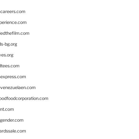
hcareers.com
xperience.com
edthefilm.com
ds-bg.org
ves.org
tees.com
rsexpress.com
venezuelaen.com
oodfoodcorporation.com
nnt.com
gender.com
ardssale.com