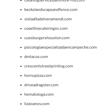
cleaningservicebaltimore-md.com
beckslandscapeandfence.com
vistaaltadelveramendi.com
coastlinecateringnc.com
cuesburgershouston.com
psicologiaespecializadaencampeche.com
dmtacos.com
crescentstreetprinting.com
hornopizza.com
driveadragster.com
hematologa.com
lizaivanov.com