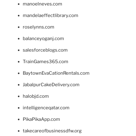
manoelneves.com
mandelaeffectlibrary.com
roselynns.com
balanceyoganj.com
salesforceblogs.com
TrainGames365.com
BaytownEvaCationRentals.com
JabalpurCakeDelivery.com
halobjd.com
intelligenceqatar.com
PikaPikaApp.com
takecareofbusinessdfw.org