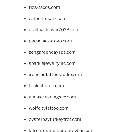
tios-tacos.com
cafecito-satx.com
graduacionviu2023.com
pecanjackstogo.com
zengardendayspa.com
sparklejewelryinc.com
ironcladtattoostudio.com
bruinshome.com
annascleaningsvc.com
wolfcitytattoo.com
oysterbayturkeytrot.com
lafronterarestauranteybar.com