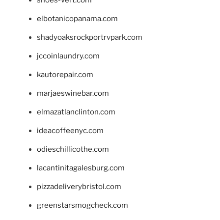
shoes-vert.com
elbotanicopanama.com
shadyoaksrockportrvpark.com
jccoinlaundry.com
kautorepair.com
marjaeswinebar.com
elmazatlanclinton.com
ideacoffeenyc.com
odieschillicothe.com
lacantinitagalesburg.com
pizzadeliverybristol.com
greenstarsmogcheck.com