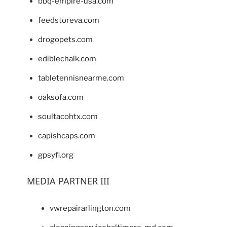
bbq-empire-usa.com
feedstoreva.com
drogopets.com
ediblechalk.com
tabletennisnearme.com
oaksofa.com
soultacohtx.com
capishcaps.com
gpsyfl.org
MEDIA PARTNER III
vwrepairarlington.com