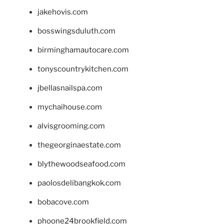
jakehovis.com
bosswingsduluth.com
birminghamautocare.com
tonyscountrykitchen.com
jbellasnailspa.com
mychaihouse.com
alvisgrooming.com
thegeorginaestate.com
blythewoodseafood.com
paolosdelibangkok.com
bobacove.com
phoone24brookfield.com