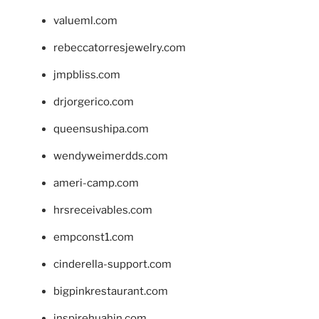
valueml.com
rebeccatorresjewelry.com
jmpbliss.com
drjorgerico.com
queensushipa.com
wendyweimerdds.com
ameri-camp.com
hrsreceivables.com
empconst1.com
cinderella-support.com
bigpinkrestaurant.com
inspirehuahin.com