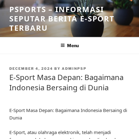
Skip
PSPORTS – INFORMASI
to
SEPUTAR BERITA E-SPORT
content
TERBARU
Menu
POSTED
DECEMBER 4, 2024
BY
ADMINPSP
ON
E-Sport Masa Depan: Bagaimana
Indonesia Bersaing di Dunia
E-Sport Masa Depan: Bagaimana Indonesia Bersaing di
Dunia
E-Sport, atau olahraga elektronik, telah menjadi