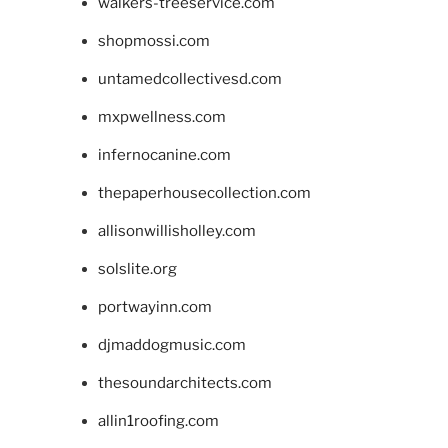
walkers-treeservice.com
shopmossi.com
untamedcollectivesd.com
mxpwellness.com
infernocanine.com
thepaperhousecollection.com
allisonwillisholley.com
solslite.org
portwayinn.com
djmaddogmusic.com
thesoundarchitects.com
allin1roofing.com