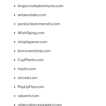
kingscreekadventures.com
antaeuslabs.com
purelycleanchemdry.com
WishOping.com
shoplegacee.com
bonvivantshop.com
CupPlante.com
mpzin.com
stcreal.com
PopUpFlea.com
valueml.com
rebeccatorresjewelry.com