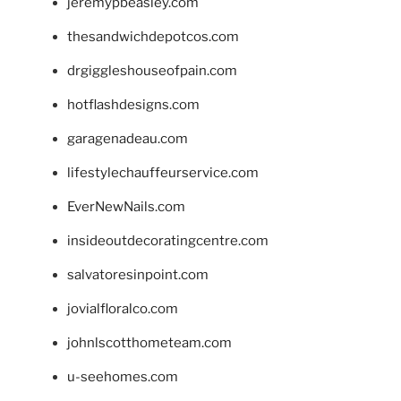
jeremypbeasley.com
thesandwichdepotcos.com
drgiggleshouseofpain.com
hotflashdesigns.com
garagenadeau.com
lifestylechauffeurservice.com
EverNewNails.com
insideoutdecoratingcentre.com
salvatoresinpoint.com
jovialfloralco.com
johnlscotthometeam.com
u-seehomes.com