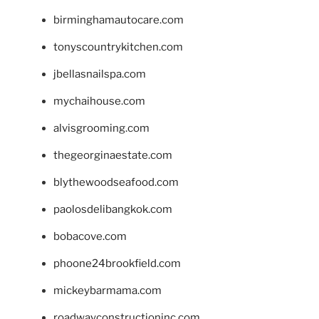
birminghamautocare.com
tonyscountrykitchen.com
jbellasnailspa.com
mychaihouse.com
alvisgrooming.com
thegeorginaestate.com
blythewoodseafood.com
paolosdelibangkok.com
bobacove.com
phoone24brookfield.com
mickeybarmama.com
roadwayconstructioninc.com