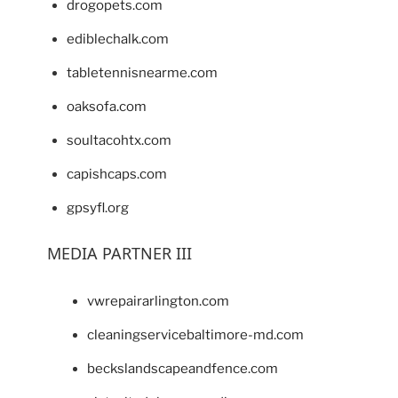
drogopets.com
ediblechalk.com
tabletennisnearme.com
oaksofa.com
soultacohtx.com
capishcaps.com
gpsyfl.org
MEDIA PARTNER III
vwrepairarlington.com
cleaningservicebaltimore-md.com
beckslandscapeandfence.com