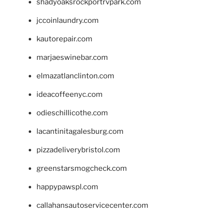
shadyoaksrockportrvpark.com
jccoinlaundry.com
kautorepair.com
marjaeswinebar.com
elmazatlanclinton.com
ideacoffeenyc.com
odieschillicothe.com
lacantinitagalesburg.com
pizzadeliverybristol.com
greenstarsmogcheck.com
happypawspl.com
callahansautoservicecenter.com