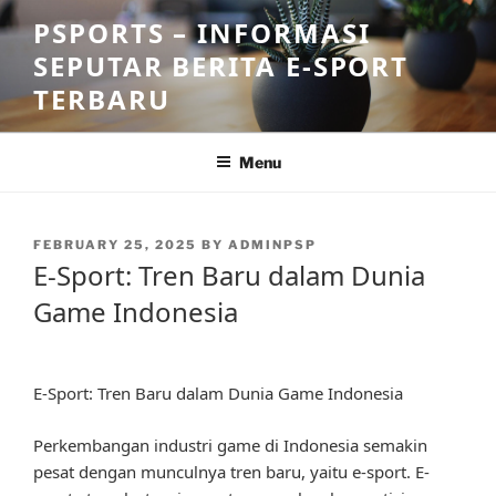
Skip
PSPORTS – INFORMASI
to
SEPUTAR BERITA E-SPORT
content
TERBARU
Menu
POSTED
FEBRUARY 25, 2025
BY
ADMINPSP
ON
E-Sport: Tren Baru dalam Dunia
Game Indonesia
E-Sport: Tren Baru dalam Dunia Game Indonesia
Perkembangan industri game di Indonesia semakin
pesat dengan munculnya tren baru, yaitu e-sport. E-