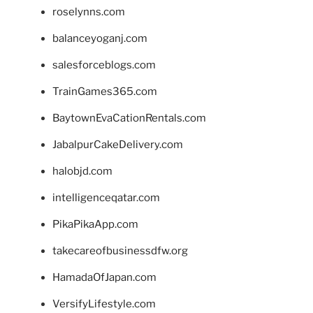
roselynns.com
balanceyoganj.com
salesforceblogs.com
TrainGames365.com
BaytownEvaCationRentals.com
JabalpurCakeDelivery.com
halobjd.com
intelligenceqatar.com
PikaPikaApp.com
takecareofbusinessdfw.org
HamadaOfJapan.com
VersifyLifestyle.com