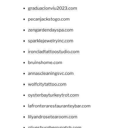
graduacionviu2023.com
pecanjackstogo.com
zengardendayspa.com
sparklejewelryinc.com
ironcladtattoostudio.com
bruinshome.com
annascleaningsvc.com
wolfcitytattoo.com
oysterbayturkeytrot.com
lafronterarestauranteybar.com
lilyandrosetearoom.com
olivesburgberrypatch.com