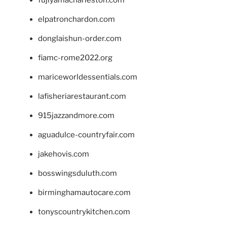
fujiyamacharleston.com
elpatronchardon.com
donglaishun-order.com
fiamc-rome2022.org
mariceworldessentials.com
lafisheriarestaurant.com
915jazzandmore.com
aguadulce-countryfair.com
jakehovis.com
bosswingsduluth.com
birminghamautocare.com
tonyscountrykitchen.com