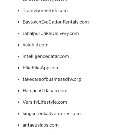
TrainGames365.com
BaytownEvaCationRentals.com
JabalpurCakeDelivery.com
halobjd.com
intelligenceqatar.com
PikaPikaApp.com
takecareofbusinessdfw.org
HamadaOfJapan.com
VersifyLifestyle.com
kingscreekadventures.com
antaeuslabs.com