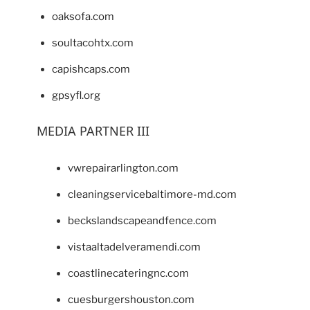
oaksofa.com
soultacohtx.com
capishcaps.com
gpsyfl.org
MEDIA PARTNER III
vwrepairarlington.com
cleaningservicebaltimore-md.com
beckslandscapeandfence.com
vistaaltadelveramendi.com
coastlinecateringnc.com
cuesburgershouston.com