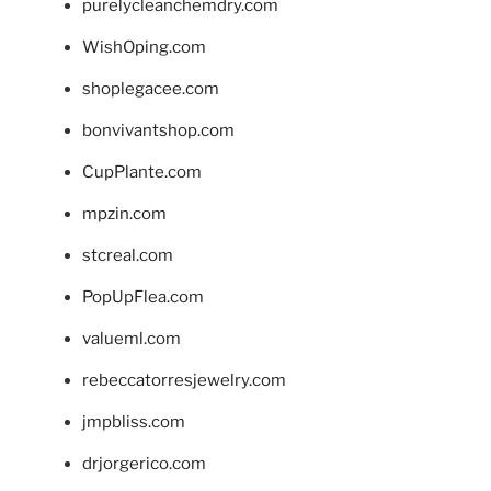
purelycleanchemdry.com
WishOping.com
shoplegacee.com
bonvivantshop.com
CupPlante.com
mpzin.com
stcreal.com
PopUpFlea.com
valueml.com
rebeccatorresjewelry.com
jmpbliss.com
drjorgerico.com