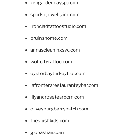
zengardendayspa.com
sparklejewelryinc.com
ironcladtattoostudio.com
bruinshome.com
annascleaningsvc.com
wolfcitytattoo.com
oysterbayturkeytrot.com
lafronterarestauranteybar.com
lilyandrosetearoom.com
olivesburgberrypatch.com
theslushkids.com
giobastian.com