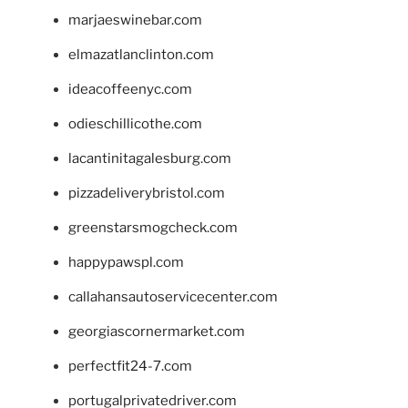
marjaeswinebar.com
elmazatlanclinton.com
ideacoffeenyc.com
odieschillicothe.com
lacantinitagalesburg.com
pizzadeliverybristol.com
greenstarsmogcheck.com
happypawspl.com
callahansautoservicecenter.com
georgiascornermarket.com
perfectfit24-7.com
portugalprivatedriver.com