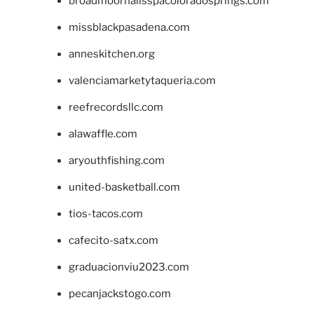
broadmoornailsspacoloradosprings.com
missblackpasadena.com
anneskitchen.org
valenciamarketytaqueria.com
reefrecordsllc.com
alawaffle.com
aryouthfishing.com
united-basketball.com
tios-tacos.com
cafecito-satx.com
graduacionviu2023.com
pecanjackstogo.com