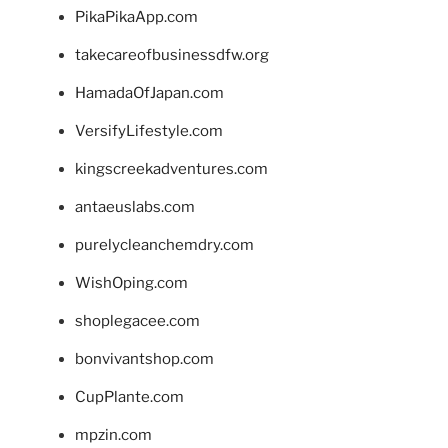
PikaPikaApp.com
takecareofbusinessdfw.org
HamadaOfJapan.com
VersifyLifestyle.com
kingscreekadventures.com
antaeuslabs.com
purelycleanchemdry.com
WishOping.com
shoplegacee.com
bonvivantshop.com
CupPlante.com
mpzin.com