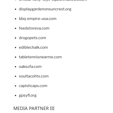
displaygardenonsuncrest.org
bbq-empire-usa.com
feedstoreva.com
drogopets.com
ediblechalk.com
tabletennisnearme.com
oaksofa.com
soultacohtx.com
capishcaps.com
gpsyfl.org
MEDIA PARTNER III