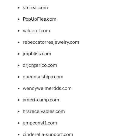
stcreal.com
PopUpFlea.com
valueml.com
rebeccatorresjewelry.com
jmpbliss.com
drjorgerico.com
queensushipa.com
wendyweimerdds.com
ameri-camp.com
hrsreceivables.com
empconst1.com
cinderella-support.com