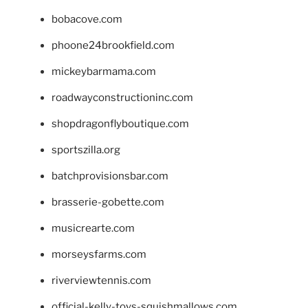
bobacove.com
phoone24brookfield.com
mickeybarmama.com
roadwayconstructioninc.com
shopdragonflyboutique.com
sportszilla.org
batchprovisionsbar.com
brasserie-gobette.com
musicrearte.com
morseysfarms.com
riverviewtennis.com
official-kelly-toys-squishmallows.com