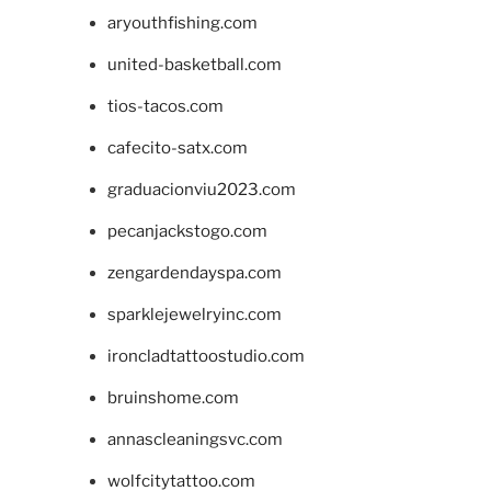
aryouthfishing.com
united-basketball.com
tios-tacos.com
cafecito-satx.com
graduacionviu2023.com
pecanjackstogo.com
zengardendayspa.com
sparklejewelryinc.com
ironcladtattoostudio.com
bruinshome.com
annascleaningsvc.com
wolfcitytattoo.com