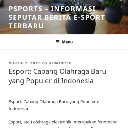
Skip
PSPORTS – INFORMASI
to
SEPUTAR BERITA E-SPORT
content
TERBARU
Menu
POSTED
MARCH 2, 2025
BY
ADMINPSP
ON
Esport: Cabang Olahraga Baru
yang Populer di Indonesia
Esport: Cabang Olahraga Baru yang Populer di
Indonesia
Esport, atau olahraga elektronik, merupakan fenomena