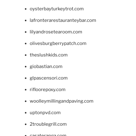
oysterbayturkeytrot.com
lafronterarestauranteybar.com
lilyandrosetearoom.com
olivesburgberrypatch.com
theslushkids.com
giobastian.com
glpascensori.com
rifloorepoxy.com
woolleymillingandpaving.com
uptonpvd.com
2troublegrill.com
casateranga.com