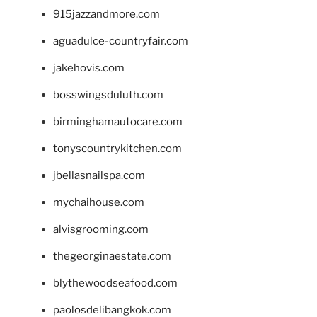
915jazzandmore.com
aguadulce-countryfair.com
jakehovis.com
bosswingsduluth.com
birminghamautocare.com
tonyscountrykitchen.com
jbellasnailspa.com
mychaihouse.com
alvisgrooming.com
thegeorginaestate.com
blythewoodseafood.com
paolosdelibangkok.com