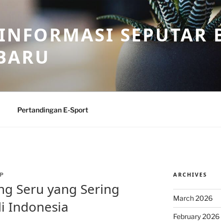
 INFORMASI SEPUTAR B
BARU
Pertandingan E-Sport
ARCHIVES
P
ng Seru yang Sering
March 2026
i Indonesia
February 2026