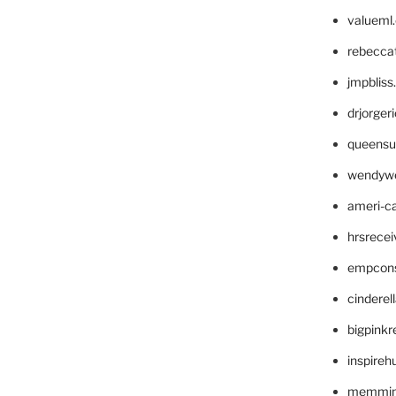
valueml
rebecca
jmpblis
drjorger
queensu
wendyw
ameri-
hrsrece
empcon
cinderel
bigpinkr
inspireh
memming