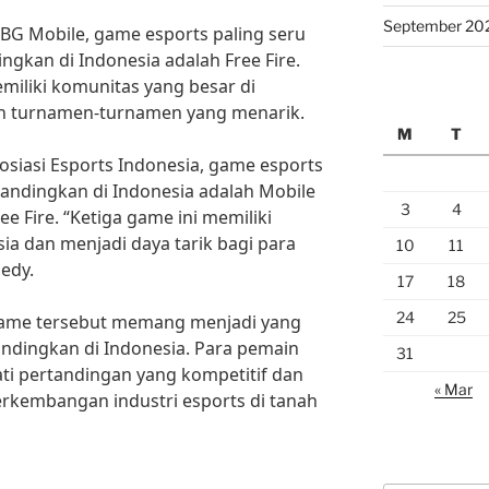
September 20
BG Mobile, game esports paling seru
ingkan di Indonesia adalah Free Fire.
emiliki komunitas yang besar di
an turnamen-turnamen yang menarik.
M
T
osiasi Esports Indonesia, game esports
tandingkan di Indonesia adalah Mobile
3
4
e Fire. “Ketiga game ini memiliki
ia dan menjadi daya tarik bagi para
10
11
edy.
17
18
24
25
game tersebut memang menjadi yang
andingkan di Indonesia. Para pemain
31
i pertandingan yang kompetitif dan
« Mar
rkembangan industri esports di tanah