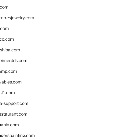
.com
torresjewelry.com
s.com
ico.com
shipa.com
eimerdds.com
camp.com
ivables.com
st1.com
la-support.com
estaurant.com
uahin.com
erspainting.com