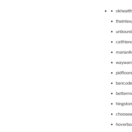
okhealt
theinte
unbound
catfrien
marianli
wayward
pidfloo
bancode
betterm
hingsto
choosea
hoverbo