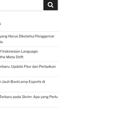
Search
S
 yang Harus Diketahui Penggemar
ia
of Indonesian Language:
the Meta Shift
baru: Update Fitur dan Perbaikan
h Jauh Bootcamp Esports di
erbaru pada Skrim: Apa yang Perlu