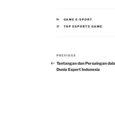
CATEGORIES
GAME E-SPORT
TAGS
TOP ESPORTS GAME
Post
Previous
PREVIOUS
navigation
Post
Tantangan dan Persaingan dal
Dunia Esport Indonesia