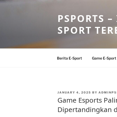
Skip
to
PSPORTS –
content
SPORT TER
Berita E-Sport
Game E-Sport
POSTED
JANUARY 4, 2025
BY
ADMINPS
ON
Game Esports Pali
Dipertandingkan d