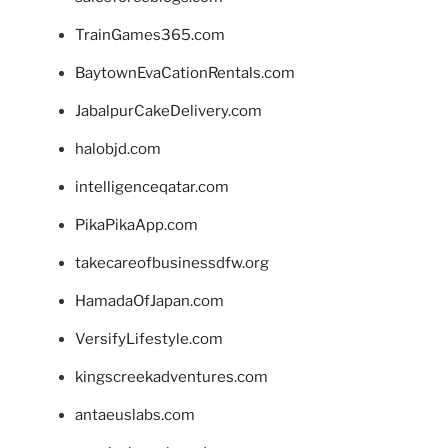
TrainGames365.com
BaytownEvaCationRentals.com
JabalpurCakeDelivery.com
halobjd.com
intelligenceqatar.com
PikaPikaApp.com
takecareofbusinessdfw.org
HamadaOfJapan.com
VersifyLifestyle.com
kingscreekadventures.com
antaeuslabs.com