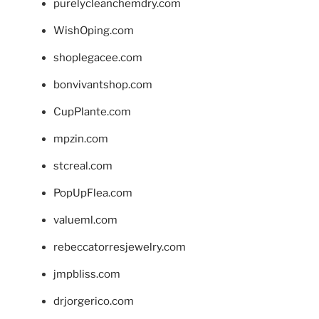
purelycleanchemdry.com
WishOping.com
shoplegacee.com
bonvivantshop.com
CupPlante.com
mpzin.com
stcreal.com
PopUpFlea.com
valueml.com
rebeccatorresjewelry.com
jmpbliss.com
drjorgerico.com