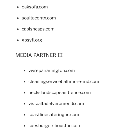
oaksofa.com
soultacohtx.com
capishcaps.com
gpsyfl.org
MEDIA PARTNER III
vwrepairarlington.com
cleaningservicebaltimore-md.com
beckslandscapeandfence.com
vistaaltadelveramendi.com
coastlinecateringnc.com
cuesburgershouston.com