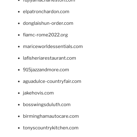
fujiyamacharleston.com
elpatronchardon.com
donglaishun-order.com
fiamc-rome2022.org
mariceworldessentials.com
lafisheriarestaurant.com
915jazzandmore.com
aguadulce-countryfair.com
jakehovis.com
bosswingsduluth.com
birminghamautocare.com
tonyscountrykitchen.com