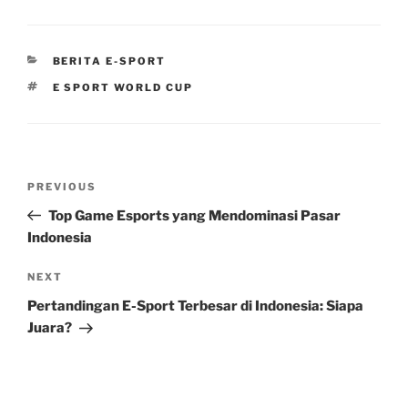
CATEGORIES
BERITA E-SPORT
TAGS
E SPORT WORLD CUP
Post
Previous
PREVIOUS
navigation
Post
Top Game Esports yang Mendominasi Pasar
Indonesia
Next
NEXT
Post
Pertandingan E-Sport Terbesar di Indonesia: Siapa
Juara?