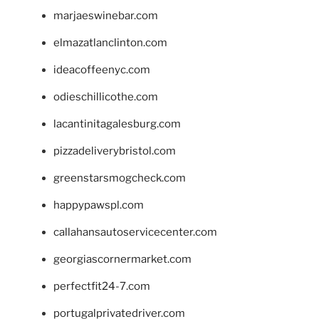
marjaeswinebar.com
elmazatlanclinton.com
ideacoffeenyc.com
odieschillicothe.com
lacantinitagalesburg.com
pizzadeliverybristol.com
greenstarsmogcheck.com
happypawspl.com
callahansautoservicecenter.com
georgiascornermarket.com
perfectfit24-7.com
portugalprivatedriver.com