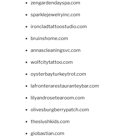
zengardendayspa.com
sparklejewelryinc.com
ironcladtattoostudio.com
bruinshome.com
annascleaningsvc.com
wolfcitytattoo.com
oysterbayturkeytrot.com
lafronterarestauranteybar.com
lilyandrosetearoom.com
olivesburgberrypatch.com
theslushkids.com
giobastian.com