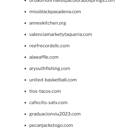
broadmoornailsspacoloradosprings.com
missblackpasadena.com
anneskitchen.org
valenciamarketytaqueria.com
reefrecordsllc.com
alawaffle.com
aryouthfishing.com
united-basketball.com
tios-tacos.com
cafecito-satx.com
graduacionviu2023.com
pecanjackstogo.com