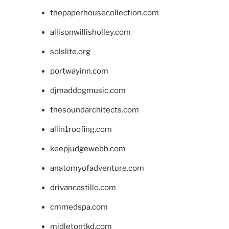
thepaperhousecollection.com
allisonwillisholley.com
solslite.org
portwayinn.com
djmaddogmusic.com
thesoundarchitects.com
allin1roofing.com
keepjudgewebb.com
anatomyofadventure.com
drivancastillo.com
cmmedspa.com
midletontkd.com