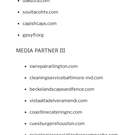
oaksofa.com
soultacohtx.com
capishcaps.com
gpsyfl.org
MEDIA PARTNER III
vwrepairarlington.com
cleaningservicebaltimore-md.com
beckslandscapeandfence.com
vistaaltadelveramendi.com
coastlinecateringnc.com
cuesburgershouston.com