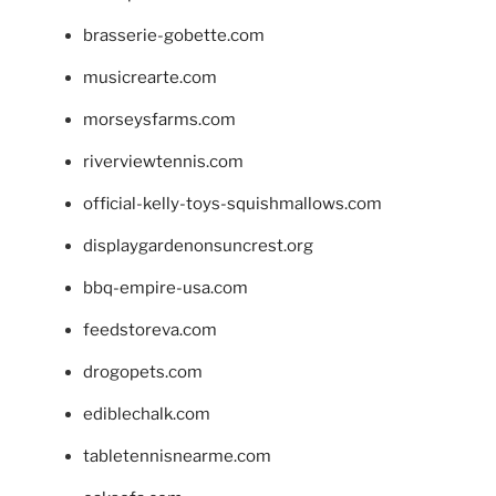
brasserie-gobette.com
musicrearte.com
morseysfarms.com
riverviewtennis.com
official-kelly-toys-squishmallows.com
displaygardenonsuncrest.org
bbq-empire-usa.com
feedstoreva.com
drogopets.com
ediblechalk.com
tabletennisnearme.com