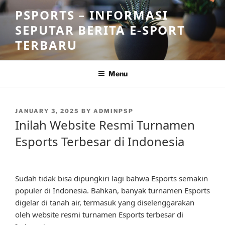
Skip
PSPORTS – INFORMASI
to
SEPUTAR BERITA E-SPORT
content
TERBARU
Menu
POSTED
JANUARY 3, 2025
BY
ADMINPSP
ON
Inilah Website Resmi Turnamen
Esports Terbesar di Indonesia
Sudah tidak bisa dipungkiri lagi bahwa Esports semakin
populer di Indonesia. Bahkan, banyak turnamen Esports
digelar di tanah air, termasuk yang diselenggarakan
oleh website resmi turnamen Esports terbesar di