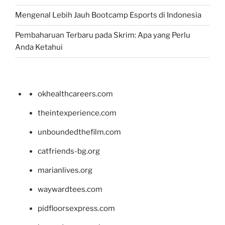
Mengenal Lebih Jauh Bootcamp Esports di Indonesia
Pembaharuan Terbaru pada Skrim: Apa yang Perlu
Anda Ketahui
okhealthcareers.com
theintexperience.com
unboundedthefilm.com
catfriends-bg.org
marianlives.org
waywardtees.com
pidfloorsexpress.com