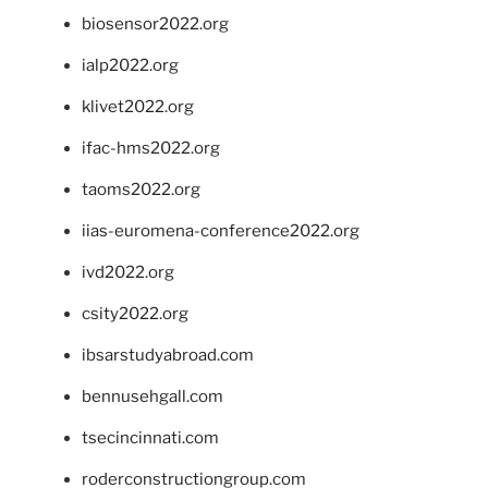
biosensor2022.org
ialp2022.org
klivet2022.org
ifac-hms2022.org
taoms2022.org
iias-euromena-conference2022.org
ivd2022.org
csity2022.org
ibsarstudyabroad.com
bennusehgall.com
tsecincinnati.com
roderconstructiongroup.com