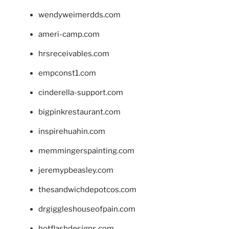
wendyweimerdds.com
ameri-camp.com
hrsreceivables.com
empconst1.com
cinderella-support.com
bigpinkrestaurant.com
inspirehuahin.com
memmingerspainting.com
jeremypbeasley.com
thesandwichdepotcos.com
drgiggleshouseofpain.com
hotflashdesigns.com