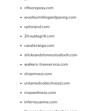
rifloorepoxy.com
woolleymillingandpaving.com
uptonpvd.com
2troublegrill.com
casateranga.com
sticksandstonesstudiooh.com
walkers-treeservice.com
shopmossi.com
untamedcollectivesd.com
mxpwellness.com
infernocanine.com