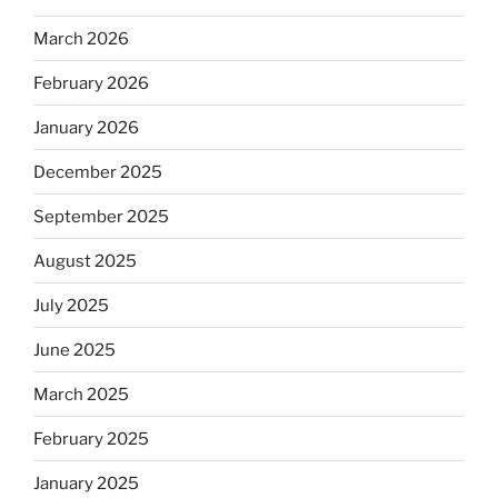
March 2026
February 2026
January 2026
December 2025
September 2025
August 2025
July 2025
June 2025
March 2025
February 2025
January 2025