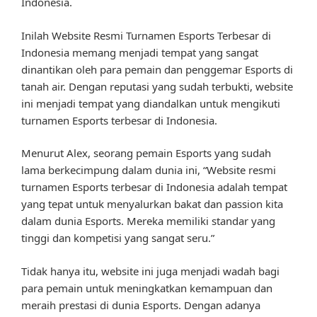
Indonesia.
Inilah Website Resmi Turnamen Esports Terbesar di
Indonesia memang menjadi tempat yang sangat
dinantikan oleh para pemain dan penggemar Esports di
tanah air. Dengan reputasi yang sudah terbukti, website
ini menjadi tempat yang diandalkan untuk mengikuti
turnamen Esports terbesar di Indonesia.
Menurut Alex, seorang pemain Esports yang sudah
lama berkecimpung dalam dunia ini, “Website resmi
turnamen Esports terbesar di Indonesia adalah tempat
yang tepat untuk menyalurkan bakat dan passion kita
dalam dunia Esports. Mereka memiliki standar yang
tinggi dan kompetisi yang sangat seru.”
Tidak hanya itu, website ini juga menjadi wadah bagi
para pemain untuk meningkatkan kemampuan dan
meraih prestasi di dunia Esports. Dengan adanya