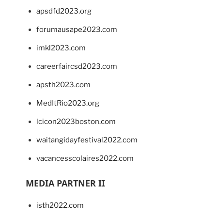
apsdfd2023.org
forumausape2023.com
imkl2023.com
careerfaircsd2023.com
apsth2023.com
MedItRio2023.org
lcicon2023boston.com
waitangidayfestival2022.com
vacancesscolaires2022.com
MEDIA PARTNER II
isth2022.com