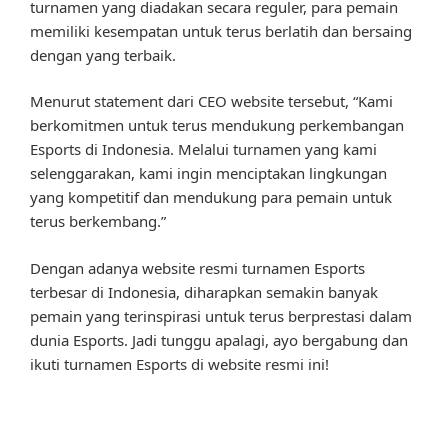
turnamen yang diadakan secara reguler, para pemain
memiliki kesempatan untuk terus berlatih dan bersaing
dengan yang terbaik.
Menurut statement dari CEO website tersebut, “Kami
berkomitmen untuk terus mendukung perkembangan
Esports di Indonesia. Melalui turnamen yang kami
selenggarakan, kami ingin menciptakan lingkungan
yang kompetitif dan mendukung para pemain untuk
terus berkembang.”
Dengan adanya website resmi turnamen Esports
terbesar di Indonesia, diharapkan semakin banyak
pemain yang terinspirasi untuk terus berprestasi dalam
dunia Esports. Jadi tunggu apalagi, ayo bergabung dan
ikuti turnamen Esports di website resmi ini!