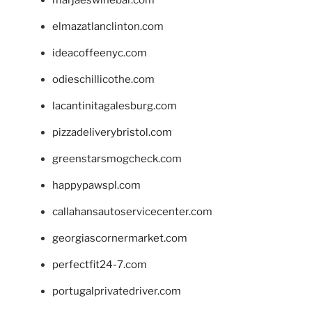
elmazatlanclinton.com
ideacoffeenyc.com
odieschillicothe.com
lacantinitagalesburg.com
pizzadeliverybristol.com
greenstarsmogcheck.com
happypawspl.com
callahansautoservicecenter.com
georgiascornermarket.com
perfectfit24-7.com
portugalprivatedriver.com