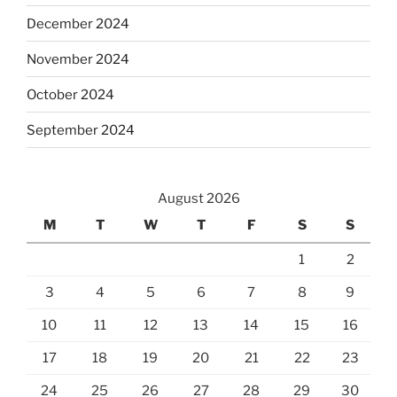
December 2024
November 2024
October 2024
September 2024
August 2026
M
T
W
T
F
S
S
1
2
3
4
5
6
7
8
9
10
11
12
13
14
15
16
17
18
19
20
21
22
23
24
25
26
27
28
29
30