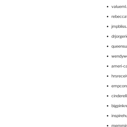
valueml
rebecca
jmpblis
drjorger
queensu
wendyw
ameri-
hrsrece
empcon
cinderel
bigpinkr
inspireh
memming