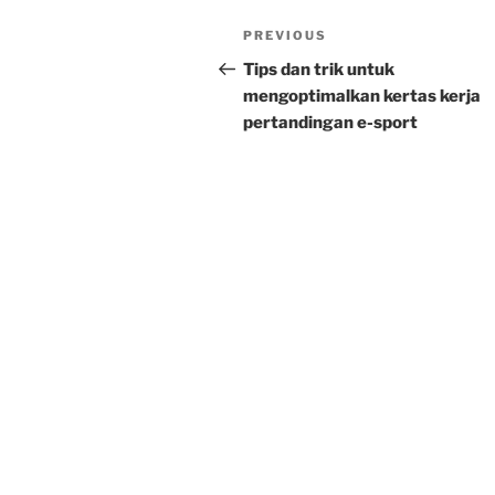
Post
Previous
PREVIOUS
navigation
Post
Tips dan trik untuk
mengoptimalkan kertas kerja
pertandingan e-sport