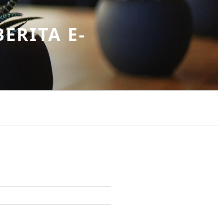
ERITA E-