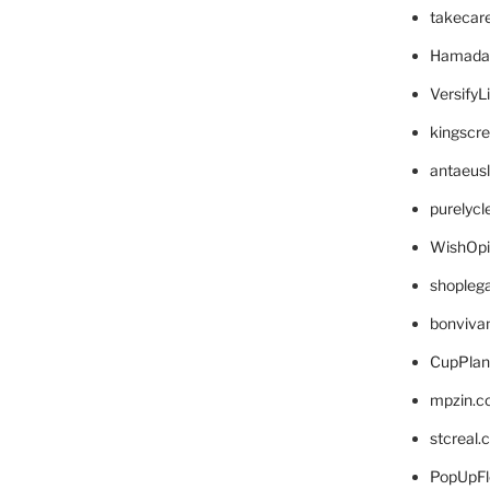
takecar
Hamada
VersifyL
kingscr
antaeus
purelyc
WishOp
shopleg
bonviva
CupPlan
mpzin.c
stcreal.
PopUpFl