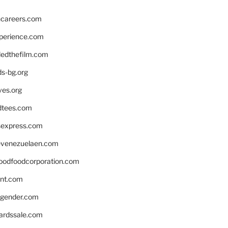
hcareers.com
xperience.com
edthefilm.com
ds-bg.org
ves.org
tees.com
rsexpress.com
venezuelaen.com
oodfoodcorporation.com
nnt.com
gender.com
ardssale.com