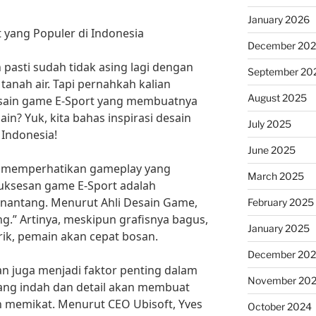
January 2026
 yang Populer di Indonesia
December 20
 pasti sudah tidak asing lagi dengan
September 20
tanah air. Tapi pernahkah kalian
August 2025
esain game E-Sport yang membuatnya
in? Yuk, kita bahas inspirasi desain
July 2025
 Indonesia!
June 2025
k memperhatikan gameplay yang
March 2025
suksesan game E-Sport adalah
enantang. Menurut Ahli Desain Game,
February 2025
g.” Artinya, meskipun grafisnya bagus,
January 2025
rik, pemain akan cepat bosan.
December 20
an juga menjadi faktor penting dalam
November 20
yang indah dan detail akan membuat
memikat. Menurut CEO Ubisoft, Yves
October 2024