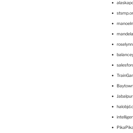
alaskapo
stsmp.o
manoel
mandelae
roselyn
balance
salesfo
TrainG
Baytown
Jabalpu
halobjd
intellig
PikaPik