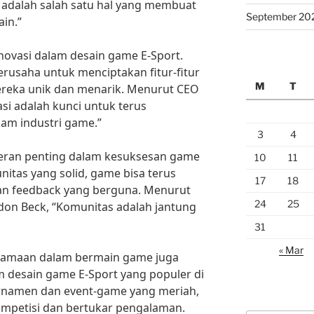
s adalah salah satu hal yang membuat
September 20
ain.”
inovasi dalam desain game E-Sport.
erusaha untuk menciptakan fitur-fitur
M
T
eka unik dan menarik. Menurut CEO
asi adalah kunci untuk terus
am industri game.”
3
4
ran penting dalam kesuksesan game
10
11
itas yang solid, game bisa terus
17
18
n feedback yang berguna. Menurut
24
25
don Beck, “Komunitas adalah jantung
31
« Mar
rsamaan dalam bermain game juga
am desain game E-Sport yang populer di
rnamen dan event-game yang meriah,
ompetisi dan bertukar pengalaman.