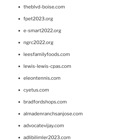
theblvd-boise.com
fpet2023.org
e-smart2022.org
ngrc2022.org
leesfamilyfoods.com
lewis-lewis-cpas.com
eleontennis.com
cyetus.com
bradfordshops.com
almadenranchsanjose.com
advocatevijay.com
adlibilimler2023.com