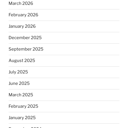
March 2026
February 2026
January 2026
December 2025
September 2025
August 2025
July 2025
June 2025
March 2025
February 2025
January 2025