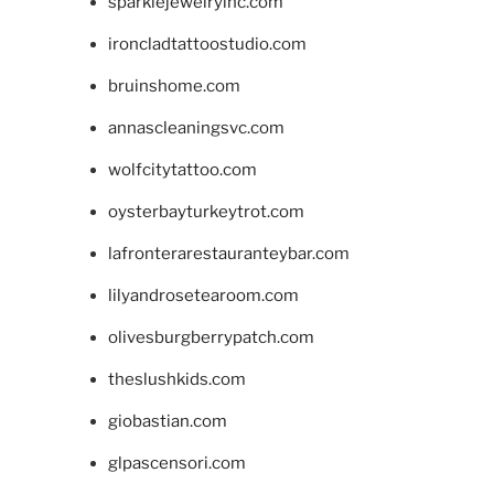
sparklejewelryinc.com
ironcladtattoostudio.com
bruinshome.com
annascleaningsvc.com
wolfcitytattoo.com
oysterbayturkeytrot.com
lafronterarestauranteybar.com
lilyandrosetearoom.com
olivesburgberrypatch.com
theslushkids.com
giobastian.com
glpascensori.com