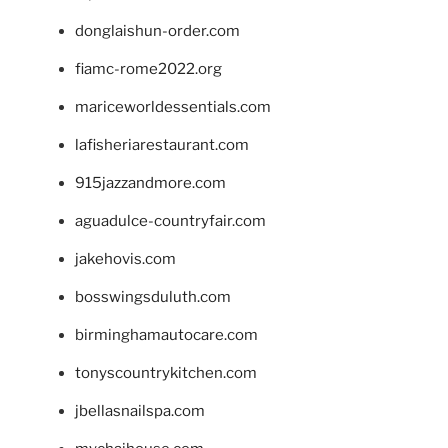
donglaishun-order.com
fiamc-rome2022.org
mariceworldessentials.com
lafisheriarestaurant.com
915jazzandmore.com
aguadulce-countryfair.com
jakehovis.com
bosswingsduluth.com
birminghamautocare.com
tonyscountrykitchen.com
jbellasnailspa.com