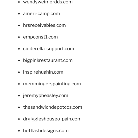
wendyweimerdds.com
ameri-camp.com
hrsreceivables.com
empconst1.com
cinderella-support.com
bigpinkrestaurant.com
inspirehuahin.com
memmingerspainting.com
jeremypbeasley.com
thesandwichdepotcos.com
drgiggleshouseofpain.com
hotflashdesigns.com