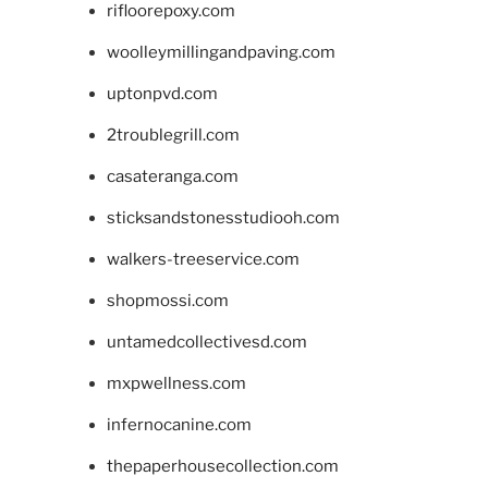
rifloorepoxy.com
woolleymillingandpaving.com
uptonpvd.com
2troublegrill.com
casateranga.com
sticksandstonesstudiooh.com
walkers-treeservice.com
shopmossi.com
untamedcollectivesd.com
mxpwellness.com
infernocanine.com
thepaperhousecollection.com