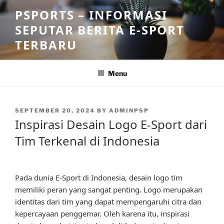
Skip
PSPORTS – INFORMASI
to
SEPUTAR BERITA E-SPORT
content
TERBARU
Menu
POSTED
SEPTEMBER 20, 2024
BY
ADMINPSP
ON
Inspirasi Desain Logo E-Sport dari
Tim Terkenal di Indonesia
Pada dunia E-Sport di Indonesia, desain logo tim
memiliki peran yang sangat penting. Logo merupakan
identitas dari tim yang dapat mempengaruhi citra dan
kepercayaan penggemar. Oleh karena itu, inspirasi