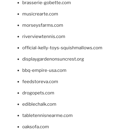
brasserie-gobette.com
musicrearte.com
morseysfarms.com
riverviewtennis.com
official-kelly-toys-squishmallows.com
displaygardenonsuncrest.org
bbq-empire-usa.com
feedstoreva.com
drogopets.com
ediblechalk.com
tabletennisnearme.com
oaksofa.com