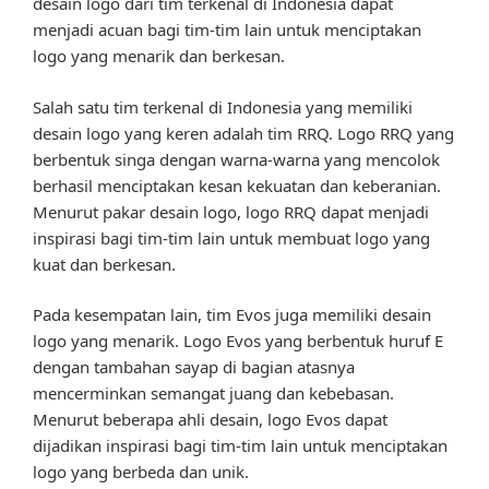
desain logo dari tim terkenal di Indonesia dapat
menjadi acuan bagi tim-tim lain untuk menciptakan
logo yang menarik dan berkesan.
Salah satu tim terkenal di Indonesia yang memiliki
desain logo yang keren adalah tim RRQ. Logo RRQ yang
berbentuk singa dengan warna-warna yang mencolok
berhasil menciptakan kesan kekuatan dan keberanian.
Menurut pakar desain logo, logo RRQ dapat menjadi
inspirasi bagi tim-tim lain untuk membuat logo yang
kuat dan berkesan.
Pada kesempatan lain, tim Evos juga memiliki desain
logo yang menarik. Logo Evos yang berbentuk huruf E
dengan tambahan sayap di bagian atasnya
mencerminkan semangat juang dan kebebasan.
Menurut beberapa ahli desain, logo Evos dapat
dijadikan inspirasi bagi tim-tim lain untuk menciptakan
logo yang berbeda dan unik.