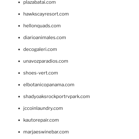
plazabatai.com
hawkscayresort.com
hellonquads.com
diarioanimales.com
decogaleri.com
unavozparadios.com
shoes-vert.com
elbotanicopanama.com
shadyoaksrockportrvpark.com
jccoinlaundry.com
kautorepair.com
marjaeswinebar.com