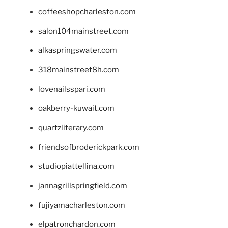
coffeeshopcharleston.com
salon104mainstreet.com
alkaspringswater.com
318mainstreet8h.com
lovenailsspari.com
oakberry-kuwait.com
quartzliterary.com
friendsofbroderickpark.com
studiopiattellina.com
jannagrillspringfield.com
fujiyamacharleston.com
elpatronchardon.com