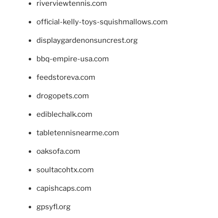
riverviewtennis.com
official-kelly-toys-squishmallows.com
displaygardenonsuncrest.org
bbq-empire-usa.com
feedstoreva.com
drogopets.com
ediblechalk.com
tabletennisnearme.com
oaksofa.com
soultacohtx.com
capishcaps.com
gpsyfl.org