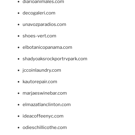
diarioanimales.com
decogaleri.com
unavozparadios.com
shoes-vert.com
elbotanicopanama.com
shadyoaksrockportrvpark.com
jccoinlaundry.com
kautorepair.com
marjaeswinebar.com
elmazatlanclinton.com
ideacoffeenyc.com
odieschillicothe.com