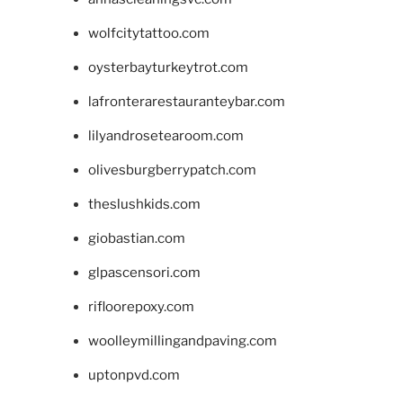
wolfcitytattoo.com
oysterbayturkeytrot.com
lafronterarestauranteybar.com
lilyandrosetearoom.com
olivesburgberrypatch.com
theslushkids.com
giobastian.com
glpascensori.com
rifloorepoxy.com
woolleymillingandpaving.com
uptonpvd.com