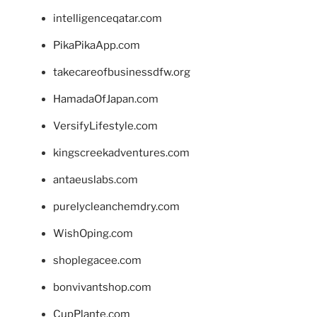
intelligenceqatar.com
PikaPikaApp.com
takecareofbusinessdfw.org
HamadaOfJapan.com
VersifyLifestyle.com
kingscreekadventures.com
antaeuslabs.com
purelycleanchemdry.com
WishOping.com
shoplegacee.com
bonvivantshop.com
CupPlante.com