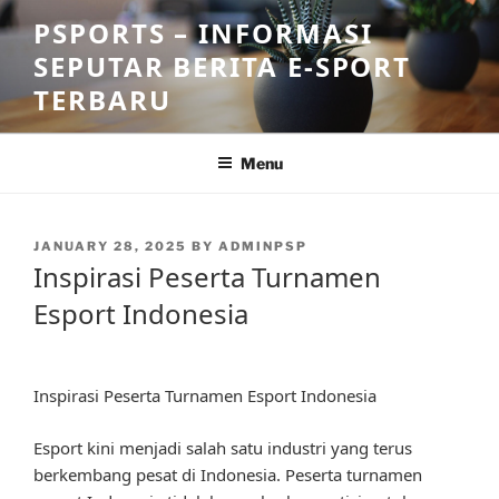
Skip
PSPORTS – INFORMASI
to
SEPUTAR BERITA E-SPORT
content
TERBARU
Menu
POSTED
JANUARY 28, 2025
BY
ADMINPSP
ON
Inspirasi Peserta Turnamen
Esport Indonesia
Inspirasi Peserta Turnamen Esport Indonesia
Esport kini menjadi salah satu industri yang terus
berkembang pesat di Indonesia. Peserta turnamen