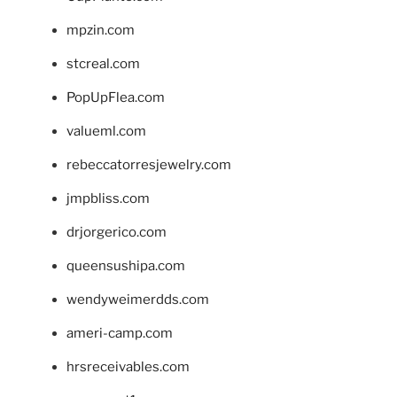
mpzin.com
stcreal.com
PopUpFlea.com
valueml.com
rebeccatorresjewelry.com
jmpbliss.com
drjorgerico.com
queensushipa.com
wendyweimerdds.com
ameri-camp.com
hrsreceivables.com