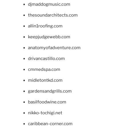
djmaddogmusic.com
thesoundarchitects.com
allin1roofing.com
keepjudgewebb.com
anatomyofadventure.com
drivancastillo.com
cmmedspa.com
midletontkd.com
gardensandgrills.com
basilfoodwine.com
nikko-tochigi.net
caribbean-corner.com