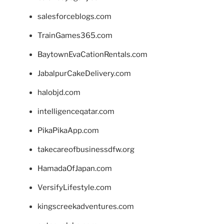
salesforceblogs.com
TrainGames365.com
BaytownEvaCationRentals.com
JabalpurCakeDelivery.com
halobjd.com
intelligenceqatar.com
PikaPikaApp.com
takecareofbusinessdfw.org
HamadaOfJapan.com
VersifyLifestyle.com
kingscreekadventures.com