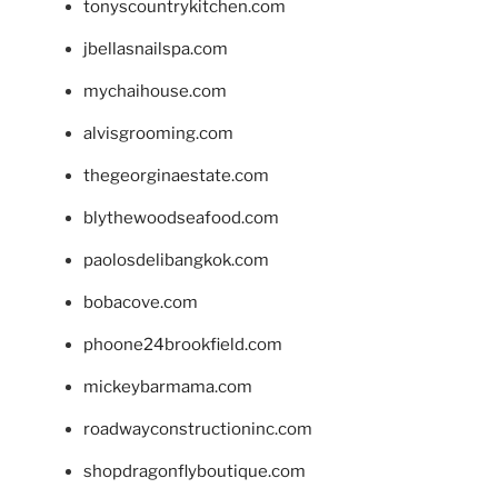
tonyscountrykitchen.com
jbellasnailspa.com
mychaihouse.com
alvisgrooming.com
thegeorginaestate.com
blythewoodseafood.com
paolosdelibangkok.com
bobacove.com
phoone24brookfield.com
mickeybarmama.com
roadwayconstructioninc.com
shopdragonflyboutique.com