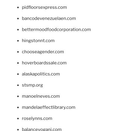
pidfloorsexpress.com
bancodevenezuelaen.com
bettermoodfoodcorporation.com
hingstonnt.com
chooseagender.com
hoverboardssale.com
alaskapolitics.com
stsmp.org
manoelneves.com
mandelaeffectlibrary.com
roselynns.com
balanceyoganj.com