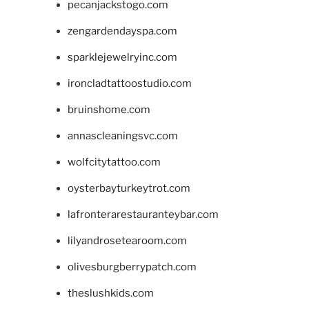
pecanjackstogo.com
zengardendayspa.com
sparklejewelryinc.com
ironcladtattoostudio.com
bruinshome.com
annascleaningsvc.com
wolfcitytattoo.com
oysterbayturkeytrot.com
lafronterarestauranteybar.com
lilyandrosetearoom.com
olivesburgberrypatch.com
theslushkids.com