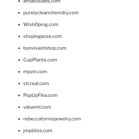
antaeuslabs.com
purelycleanchemdry.com
WishOping.com
shoplegacee.com
bonvivantshop.com
CupPlante.com
mpzin.com
stcreal.com
PopUpFlea.com
valueml.com
rebeccatorresjewelry.com
jmpbliss.com