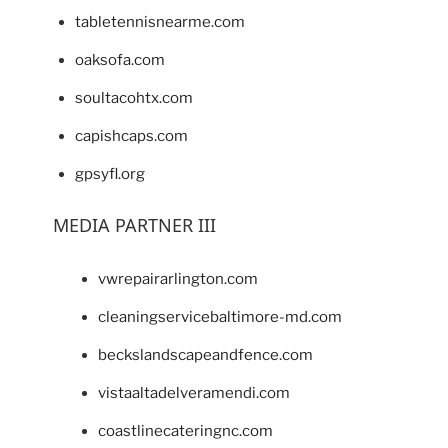
tabletennisnearme.com
oaksofa.com
soultacohtx.com
capishcaps.com
gpsyfl.org
MEDIA PARTNER III
vwrepairarlington.com
cleaningservicebaltimore-md.com
beckslandscapeandfence.com
vistaaltadelveramendi.com
coastlinecateringnc.com