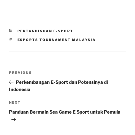
CATEGORIES
PERTANDINGAN E-SPORT
TAGS
ESPORTS TOURNAMENT MALAYSIA
Post
Previous
PREVIOUS
navigation
Post
Perkembangan E-Sport dan Potensinya di
Indonesia
Next
NEXT
Post
Panduan Bermain Sea Game E Sport untuk Pemula