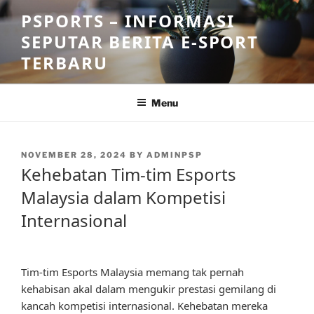
Skip
PSPORTS – INFORMASI
to
SEPUTAR BERITA E-SPORT
content
TERBARU
Menu
POSTED
NOVEMBER 28, 2024
BY
ADMINPSP
ON
Kehebatan Tim-tim Esports
Malaysia dalam Kompetisi
Internasional
Tim-tim Esports Malaysia memang tak pernah
kehabisan akal dalam mengukir prestasi gemilang di
kancah kompetisi internasional. Kehebatan mereka