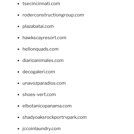
tsecincinnati.com
roderconstructiongroup.com
plazabatai.com
hawkscayresort.com
hellonquads.com
diarioanimales.com
decogaleri.com
unavozparadios.com
shoes-vert.com
elbotanicopanama.com
shadyoaksrockportrvpark.com
jccoinlaundry.com