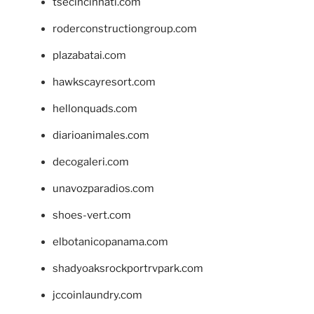
tsecincinnati.com
roderconstructiongroup.com
plazabatai.com
hawkscayresort.com
hellonquads.com
diarioanimales.com
decogaleri.com
unavozparadios.com
shoes-vert.com
elbotanicopanama.com
shadyoaksrockportrvpark.com
jccoinlaundry.com