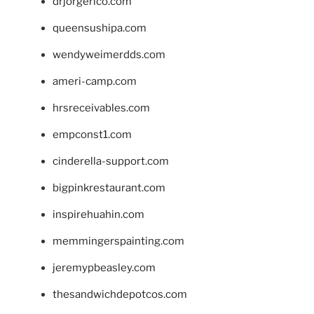
drjorgerico.com
queensushipa.com
wendyweimerdds.com
ameri-camp.com
hrsreceivables.com
empconst1.com
cinderella-support.com
bigpinkrestaurant.com
inspirehuahin.com
memmingerspainting.com
jeremypbeasley.com
thesandwichdepotcos.com