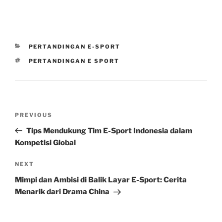
CATEGORIES
PERTANDINGAN E-SPORT
TAGS
PERTANDINGAN E SPORT
Post
Previous
PREVIOUS
navigation
Post
Tips Mendukung Tim E-Sport Indonesia dalam
Kompetisi Global
Next
NEXT
Post
Mimpi dan Ambisi di Balik Layar E-Sport: Cerita
Menarik dari Drama China