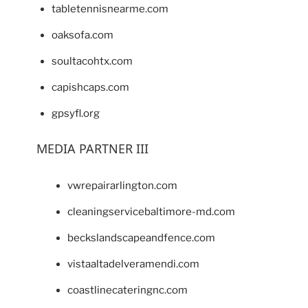
tabletennisnearme.com
oaksofa.com
soultacohtx.com
capishcaps.com
gpsyfl.org
MEDIA PARTNER III
vwrepairarlington.com
cleaningservicebaltimore-md.com
beckslandscapeandfence.com
vistaaltadelveramendi.com
coastlinecateringnc.com