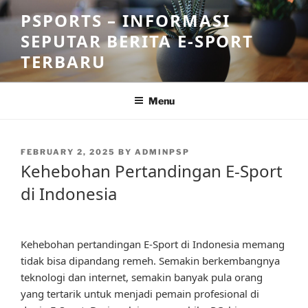
Skip
PSPORTS – INFORMASI
to
SEPUTAR BERITA E-SPORT
content
TERBARU
Menu
POSTED
FEBRUARY 2, 2025
BY
ADMINPSP
ON
Kehebohan Pertandingan E-Sport
di Indonesia
Kehebohan pertandingan E-Sport di Indonesia memang
tidak bisa dipandang remeh. Semakin berkembangnya
teknologi dan internet, semakin banyak pula orang
yang tertarik untuk menjadi pemain profesional di