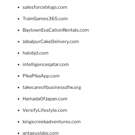
salesforceblogs.com
TrainGames365.com
BaytownEvaCationRentals.com
JabalpurCakeDelivery.com
halobjd.com
intelligenceqatar.com
PikaPikaApp.com
takecareofbusinessdfw.org
HamadaOfJapan.com
VersifyLifestyle.com
kingscreekadventures.com
antaeuslabs.com