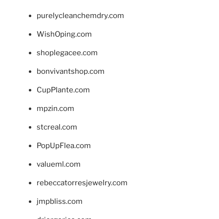
purelycleanchemdry.com
WishOping.com
shoplegacee.com
bonvivantshop.com
CupPlante.com
mpzin.com
stcreal.com
PopUpFlea.com
valueml.com
rebeccatorresjewelry.com
jmpbliss.com