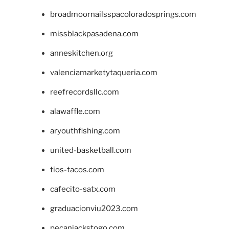
broadmoornailsspacoloradosprings.com
missblackpasadena.com
anneskitchen.org
valenciamarketytaqueria.com
reefrecordsllc.com
alawaffle.com
aryouthfishing.com
united-basketball.com
tios-tacos.com
cafecito-satx.com
graduacionviu2023.com
pecanjackstogo.com