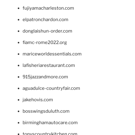
fujiyamacharleston.com
elpatronchardon.com
donglaishun-order.com
fiamc-rome2022.org
mariceworldessentials.com
lafisheriarestaurant.com
915jazzandmore.com
aguadulce-countryfair.com
jakehovis.com
bosswingsduluth.com
birminghamautocare.com
tonyscountrykitchen.com