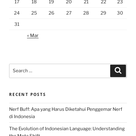
17
18
19
20
21
22
23
24
25
26
27
28
29
30
31
« Mar
Search
Search
for:
RECENT POSTS
Nerf Buff: Apa yang Harus Diketahui Penggemar Nerf
di Indonesia
The Evolution of Indonesian Language: Understanding
the Meta Shift