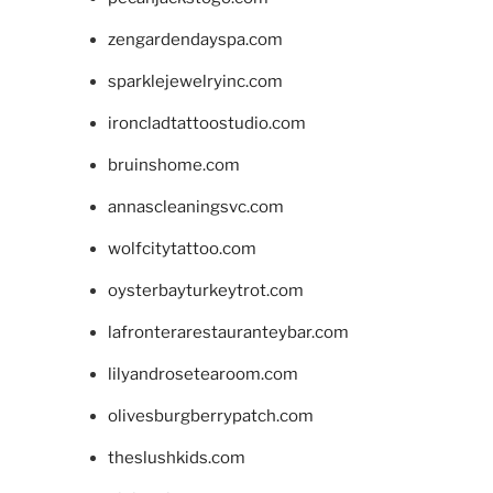
zengardendayspa.com
sparklejewelryinc.com
ironcladtattoostudio.com
bruinshome.com
annascleaningsvc.com
wolfcitytattoo.com
oysterbayturkeytrot.com
lafronterarestauranteybar.com
lilyandrosetearoom.com
olivesburgberrypatch.com
theslushkids.com