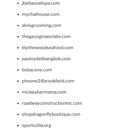
jbellasnailspa.com
mychaihouse.com
alvisgrooming.com
thegeorginaestate.com
blythewoodseafood.com
paolosdelibangkok.com
bobacove.com
phoone24brookfield.com
mickeybarmama.com
roadwayconstructioninc.com
shopdragonflyboutique.com
sportszilla.org