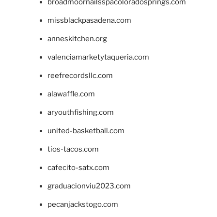
broadmoornailsspacoloradosprings.com
missblackpasadena.com
anneskitchen.org
valenciamarketytaqueria.com
reefrecordsllc.com
alawaffle.com
aryouthfishing.com
united-basketball.com
tios-tacos.com
cafecito-satx.com
graduacionviu2023.com
pecanjackstogo.com