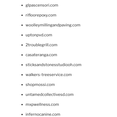
glpascensori.com
rifloorepoxy.com
woolleymillingandpaving.com
uptonpvd.com
2troublegrill.com
casateranga.com
sticksandstonesstudiooh.com
walkers-treeservice.com
shopmossi.com
untamedcollectivesd.com
mxpwellness.com
infernocanine.com