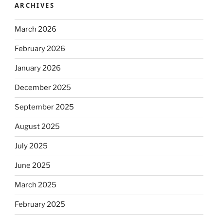
ARCHIVES
March 2026
February 2026
January 2026
December 2025
September 2025
August 2025
July 2025
June 2025
March 2025
February 2025