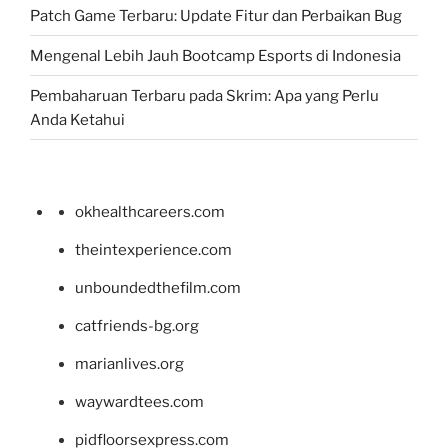
Patch Game Terbaru: Update Fitur dan Perbaikan Bug
Mengenal Lebih Jauh Bootcamp Esports di Indonesia
Pembaharuan Terbaru pada Skrim: Apa yang Perlu
Anda Ketahui
okhealthcareers.com
theintexperience.com
unboundedthefilm.com
catfriends-bg.org
marianlives.org
waywardtees.com
pidfloorsexpress.com