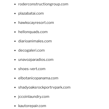
roderconstructiongroup.com
plazabatai.com
hawkscayresort.com
hellonquads.com
diarioanimales.com
decogaleri.com
unavozparadios.com
shoes-vert.com
elbotanicopanama.com
shadyoaksrockportrvpark.com
jccoinlaundry.com
kautorepair.com