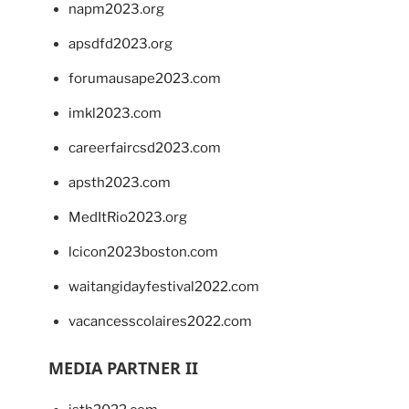
napm2023.org
apsdfd2023.org
forumausape2023.com
imkl2023.com
careerfaircsd2023.com
apsth2023.com
MedItRio2023.org
lcicon2023boston.com
waitangidayfestival2022.com
vacancesscolaires2022.com
MEDIA PARTNER II