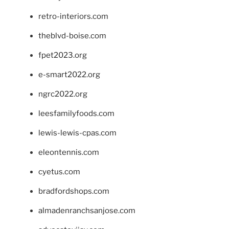
retro-interiors.com
theblvd-boise.com
fpet2023.org
e-smart2022.org
ngrc2022.org
leesfamilyfoods.com
lewis-lewis-cpas.com
eleontennis.com
cyetus.com
bradfordshops.com
almadenranchsanjose.com