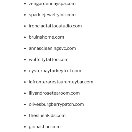
zengardendayspa.com
sparklejewelryinc.com
ironcladtattoostudio.com
bruinshome.com
annascleaningsvc.com
wolfcitytattoo.com
oysterbayturkeytrot.com
lafronterarestauranteybar.com
lilyandrosetearoom.com
olivesburgberrypatch.com
theslushkids.com
giobastian.com