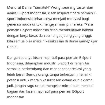
Menurut Daniel “YamateH” Wong, seorang caster dan
analis E-Sport Indonesia, kisah inspiratif para pemain E-
Sport Indonesia seharusnya menjadi motivasi bagi
generasi muda untuk mengejar mimpi mereka. “Para
pemain E-Sport Indonesia telah membuktikan bahwa
dengan kerja keras dan semangat juang yang tinggi,
kita semua bisa meraih kesuksesan di dunia game,” ujar
Daniel.
Dengan adanya kisah inspiratif para pemain E-Sport
Indonesia, diharapkan industri E-Sport di Tanah Air
semakin berkembang dan mendapat apresiasi yang
lebih besar. Semua orang, tanpa terkecuali, memiliki
potensi untuk meraih kesuksesan dalam dunia game.
Jadi, jangan ragu untuk mengejar mimpi dan menjadi
bagian dari kisah inspiratif para pemain E-Sport
Indonesia!