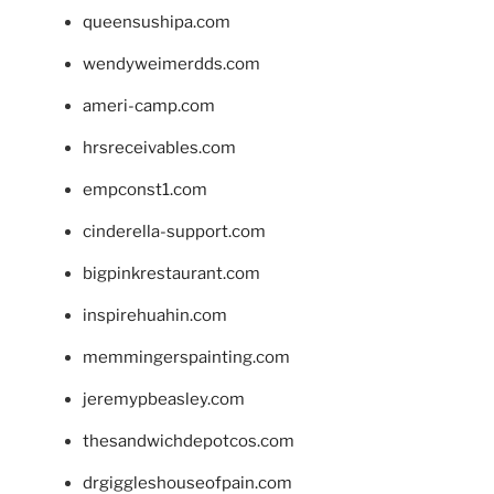
queensushipa.com
wendyweimerdds.com
ameri-camp.com
hrsreceivables.com
empconst1.com
cinderella-support.com
bigpinkrestaurant.com
inspirehuahin.com
memmingerspainting.com
jeremypbeasley.com
thesandwichdepotcos.com
drgiggleshouseofpain.com