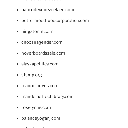
bancodevenezuelaen.com
bettermoodfoodcorporation.com
hingstonnt.com
chooseagender.com
hoverboardssale.com
alaskapolitics.com
stsmp.org
manoelneves.com
mandelaeffectlibrary.com
roselynns.com
balanceyoganj.com