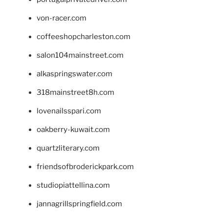
von-racer.com
coffeeshopcharleston.com
salon104mainstreet.com
alkaspringswater.com
318mainstreet8h.com
lovenailsspari.com
oakberry-kuwait.com
quartzliterary.com
friendsofbroderickpark.com
studiopiattellina.com
jannagrillspringfield.com