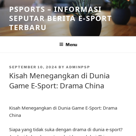
Skip
PSPORTS – INFORMASI
to
SEPUTAR BERITA E-SPORT
content
TERBARU
Menu
POSTED
SEPTEMBER 10, 2024
BY
ADMINPSP
ON
Kisah Menegangkan di Dunia
Game E-Sport: Drama China
Kisah Menegangkan di Dunia Game E-Sport: Drama
China
Siapa yang tidak suka dengan drama di dunia e-sport?