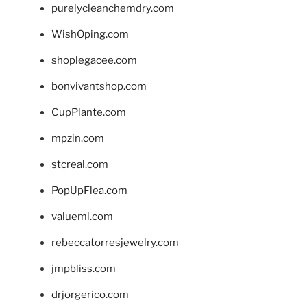
purelycleanchemdry.com
WishOping.com
shoplegacee.com
bonvivantshop.com
CupPlante.com
mpzin.com
stcreal.com
PopUpFlea.com
valueml.com
rebeccatorresjewelry.com
jmpbliss.com
drjorgerico.com