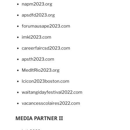
napm2023.org
apsdfd2023.org
forumausape2023.com
imkl2023.com
careerfaircsd2023.com
apsth2023.com
MedItRio2023.org
lcicon2023boston.com
waitangidayfestival2022.com
vacancesscolaires2022.com
MEDIA PARTNER II