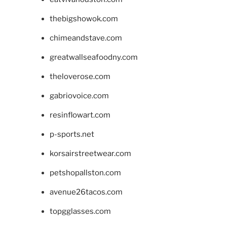
thebigshowok.com
chimeandstave.com
greatwallseafoodny.com
theloverose.com
gabriovoice.com
resinflowart.com
p-sports.net
korsairstreetwear.com
petshopallston.com
avenue26tacos.com
topgglasses.com