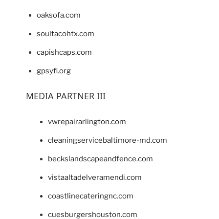
oaksofa.com
soultacohtx.com
capishcaps.com
gpsyfl.org
MEDIA PARTNER III
vwrepairarlington.com
cleaningservicebaltimore-md.com
beckslandscapeandfence.com
vistaaltadelveramendi.com
coastlinecateringnc.com
cuesburgershouston.com