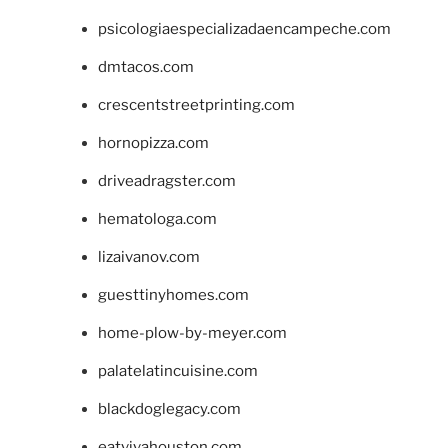
psicologiaespecializadaencampeche.com
dmtacos.com
crescentstreetprinting.com
hornopizza.com
driveadragster.com
hematologa.com
lizaivanov.com
guesttinyhomes.com
home-plow-by-meyer.com
palatelatincuisine.com
blackdoglegacy.com
eatvivahouston.com