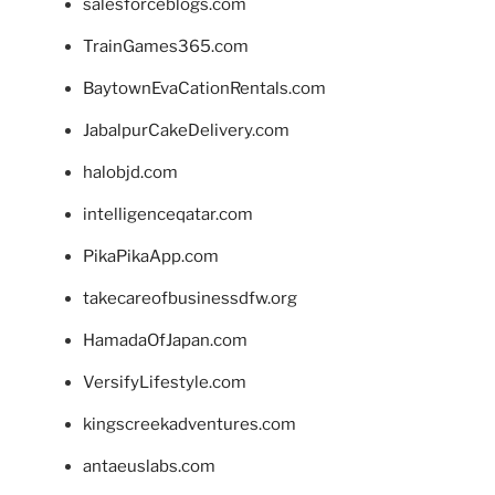
salesforceblogs.com
TrainGames365.com
BaytownEvaCationRentals.com
JabalpurCakeDelivery.com
halobjd.com
intelligenceqatar.com
PikaPikaApp.com
takecareofbusinessdfw.org
HamadaOfJapan.com
VersifyLifestyle.com
kingscreekadventures.com
antaeuslabs.com