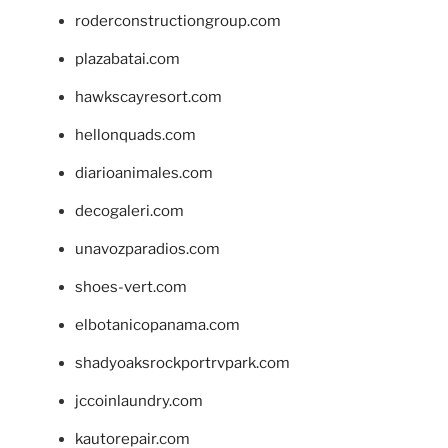
roderconstructiongroup.com
plazabatai.com
hawkscayresort.com
hellonquads.com
diarioanimales.com
decogaleri.com
unavozparadios.com
shoes-vert.com
elbotanicopanama.com
shadyoaksrockportrvpark.com
jccoinlaundry.com
kautorepair.com