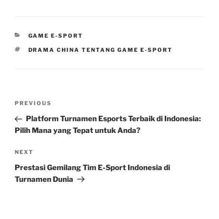
CATEGORIES
GAME E-SPORT
TAGS
DRAMA CHINA TENTANG GAME E-SPORT
Post
Previous
PREVIOUS
navigation
Post
Platform Turnamen Esports Terbaik di Indonesia:
Pilih Mana yang Tepat untuk Anda?
Next
NEXT
Post
Prestasi Gemilang Tim E-Sport Indonesia di
Turnamen Dunia