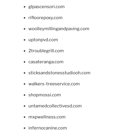
glpascensori.com
rifloorepoxy.com
woolleymillingandpaving.com
uptonpvd.com
2troublegrill.com
casateranga.com
sticksandstonesstudiooh.com
walkers-treeservice.com
shopmossi.com
untamedcollectivesd.com
mxpwellness.com
infernocanine.com