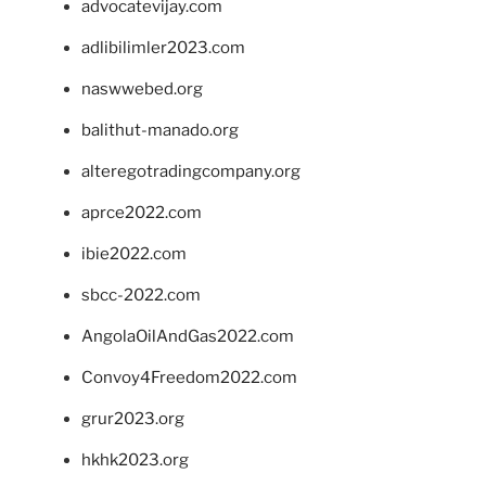
advocatevijay.com
adlibilimler2023.com
naswwebed.org
balithut-manado.org
alteregotradingcompany.org
aprce2022.com
ibie2022.com
sbcc-2022.com
AngolaOilAndGas2022.com
Convoy4Freedom2022.com
grur2023.org
hkhk2023.org