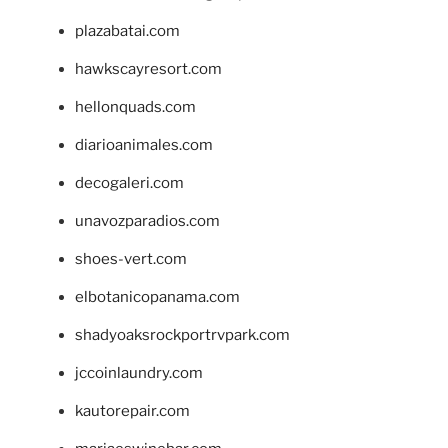
plazabatai.com
hawkscayresort.com
hellonquads.com
diarioanimales.com
decogaleri.com
unavozparadios.com
shoes-vert.com
elbotanicopanama.com
shadyoaksrockportrvpark.com
jccoinlaundry.com
kautorepair.com