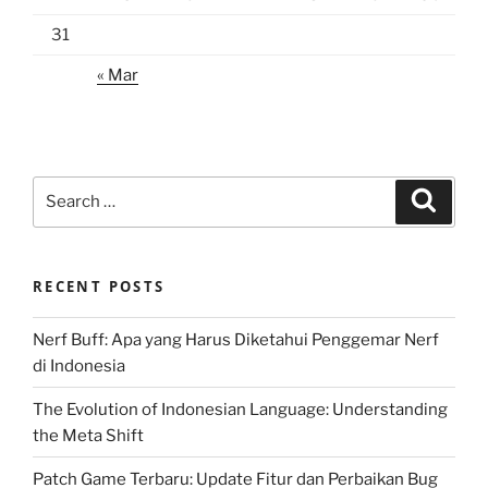
31
« Mar
Search
Search
for:
RECENT POSTS
Nerf Buff: Apa yang Harus Diketahui Penggemar Nerf
di Indonesia
The Evolution of Indonesian Language: Understanding
the Meta Shift
Patch Game Terbaru: Update Fitur dan Perbaikan Bug