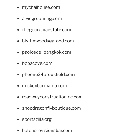
mychaihouse.com
alvisgrooming.com
thegeorginaestate.com
blythewoodseafood.com
paolosdelibangkok.com
bobacove.com
phoone24brookfield.com
mickeybarmama.com
roadwayconstructioninc.com
shopdragonflyboutique.com
sportszilla.org
batchprovisionsbar.com