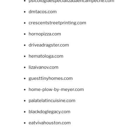
psicologiaespecializadaencampeche.com
dmtacos.com
crescentstreetprinting.com
hornopizza.com
driveadragster.com
hematologa.com
lizaivanov.com
guesttinyhomes.com
home-plow-by-meyer.com
palatelatincuisine.com
blackdoglegacy.com
eatvivahouston.com