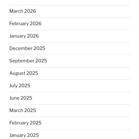
March 2026
February 2026
January 2026
December 2025
September 2025
August 2025
July 2025
June 2025
March 2025
February 2025
January 2025