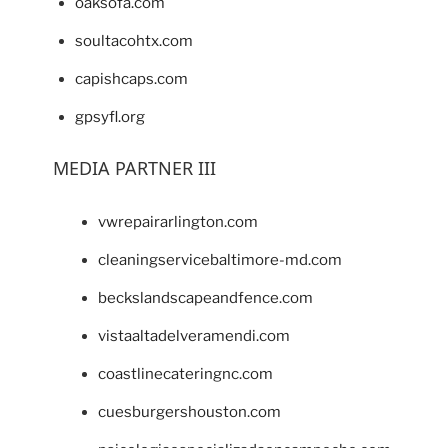
oaksofa.com
soultacohtx.com
capishcaps.com
gpsyfl.org
MEDIA PARTNER III
vwrepairarlington.com
cleaningservicebaltimore-md.com
beckslandscapeandfence.com
vistaaltadelveramendi.com
coastlinecateringnc.com
cuesburgershouston.com