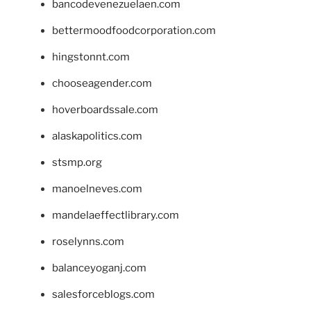
bancodevenezuelaen.com
bettermoodfoodcorporation.com
hingstonnt.com
chooseagender.com
hoverboardssale.com
alaskapolitics.com
stsmp.org
manoelneves.com
mandelaeffectlibrary.com
roselynns.com
balanceyoganj.com
salesforceblogs.com