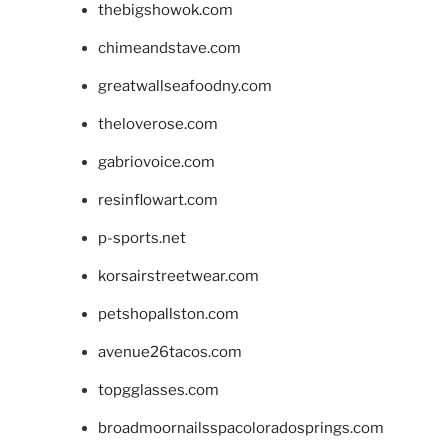
thebigshowok.com
chimeandstave.com
greatwallseafoodny.com
theloverose.com
gabriovoice.com
resinflowart.com
p-sports.net
korsairstreetwear.com
petshopallston.com
avenue26tacos.com
topgglasses.com
broadmoornailsspacoloradosprings.com