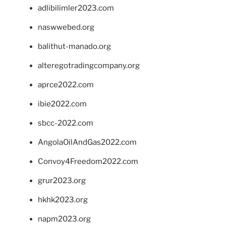
adlibilimler2023.com
naswwebed.org
balithut-manado.org
alteregotradingcompany.org
aprce2022.com
ibie2022.com
sbcc-2022.com
AngolaOilAndGas2022.com
Convoy4Freedom2022.com
grur2023.org
hkhk2023.org
napm2023.org