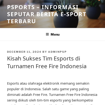
Skip
PSPORTS – INFORMASI
to
SEPUTAR BERITA E-SPORT
content
TERBARU
Menu
POSTED
DECEMBER 11, 2024
BY
ADMINPSP
ON
Kisah Sukses Tim Esports di
Turnamen Free Fire Indonesia
Esports atau olahraga elektronik memang semakin
populer di Indonesia. Salah satu game yang paling
diminati adalah Free Fire. Turnamen Free Fire Indonesia
sering diikuti oleh tim-tim esports yang berkompetisi