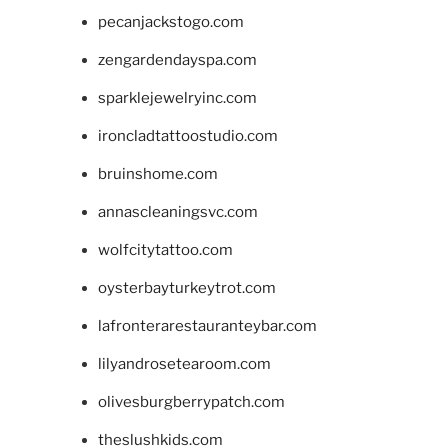
pecanjackstogo.com
zengardendayspa.com
sparklejewelryinc.com
ironcladtattoostudio.com
bruinshome.com
annascleaningsvc.com
wolfcitytattoo.com
oysterbayturkeytrot.com
lafronterarestauranteybar.com
lilyandrosetearoom.com
olivesburgberrypatch.com
theslushkids.com