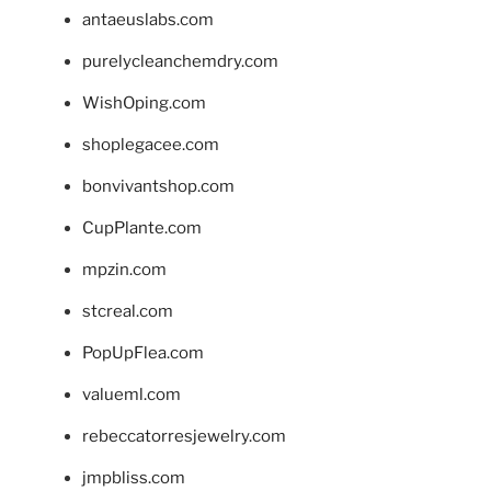
antaeuslabs.com
purelycleanchemdry.com
WishOping.com
shoplegacee.com
bonvivantshop.com
CupPlante.com
mpzin.com
stcreal.com
PopUpFlea.com
valueml.com
rebeccatorresjewelry.com
jmpbliss.com