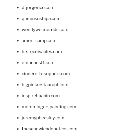
drjorgerico.com
queensushipa.com
wendyweimerdds.com
ameri-camp.com
hrsreceivables.com
empconst1.com
cinderella-support.com
bigpinkrestaurant.com
inspirehuahin.com
memmingerspainting.com
jeremypbeasley.com
thesandwichdepotcos.com