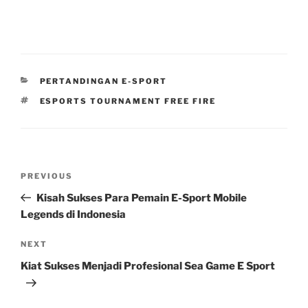
CATEGORIES
PERTANDINGAN E-SPORT
TAGS
ESPORTS TOURNAMENT FREE FIRE
Post
Previous
PREVIOUS
navigation
Post
Kisah Sukses Para Pemain E-Sport Mobile
Legends di Indonesia
Next
NEXT
Post
Kiat Sukses Menjadi Profesional Sea Game E Sport