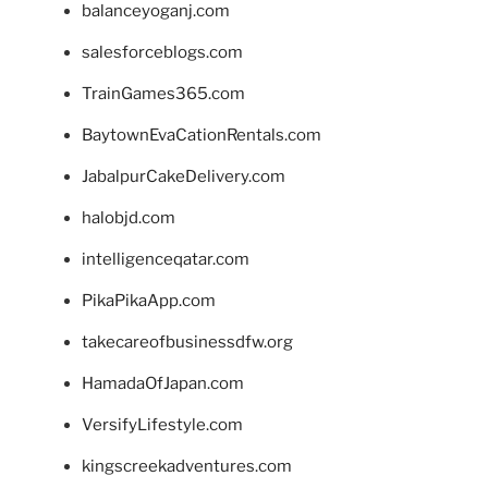
balanceyoganj.com
salesforceblogs.com
TrainGames365.com
BaytownEvaCationRentals.com
JabalpurCakeDelivery.com
halobjd.com
intelligenceqatar.com
PikaPikaApp.com
takecareofbusinessdfw.org
HamadaOfJapan.com
VersifyLifestyle.com
kingscreekadventures.com