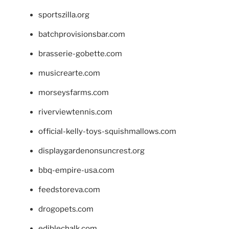
sportszilla.org
batchprovisionsbar.com
brasserie-gobette.com
musicrearte.com
morseysfarms.com
riverviewtennis.com
official-kelly-toys-squishmallows.com
displaygardenonsuncrest.org
bbq-empire-usa.com
feedstoreva.com
drogopets.com
ediblechalk.com