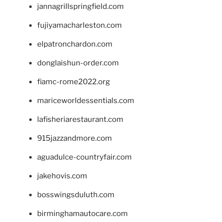
jannagrillspringfield.com
fujiyamacharleston.com
elpatronchardon.com
donglaishun-order.com
fiamc-rome2022.org
mariceworldessentials.com
lafisheriarestaurant.com
915jazzandmore.com
aguadulce-countryfair.com
jakehovis.com
bosswingsduluth.com
birminghamautocare.com