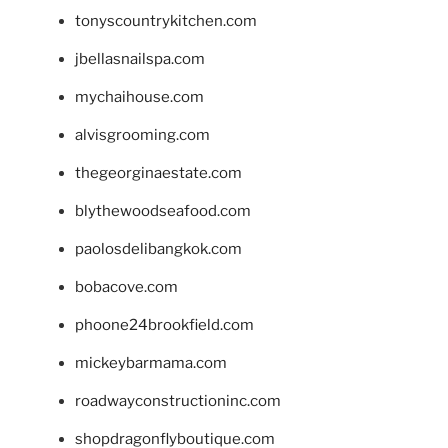
tonyscountrykitchen.com
jbellasnailspa.com
mychaihouse.com
alvisgrooming.com
thegeorginaestate.com
blythewoodseafood.com
paolosdelibangkok.com
bobacove.com
phoone24brookfield.com
mickeybarmama.com
roadwayconstructioninc.com
shopdragonflyboutique.com