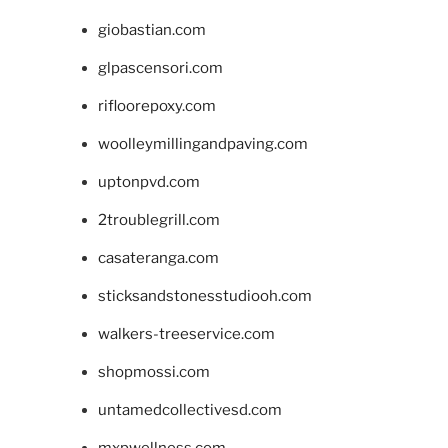
giobastian.com
glpascensori.com
rifloorepoxy.com
woolleymillingandpaving.com
uptonpvd.com
2troublegrill.com
casateranga.com
sticksandstonesstudiooh.com
walkers-treeservice.com
shopmossi.com
untamedcollectivesd.com
mxpwellness.com