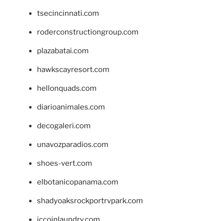
tsecincinnati.com
roderconstructiongroup.com
plazabatai.com
hawkscayresort.com
hellonquads.com
diarioanimales.com
decogaleri.com
unavozparadios.com
shoes-vert.com
elbotanicopanama.com
shadyoaksrockportrvpark.com
jccoinlaundry.com