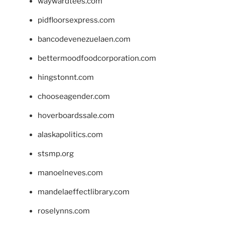
waywardtees.com
pidfloorsexpress.com
bancodevenezuelaen.com
bettermoodfoodcorporation.com
hingstonnt.com
chooseagender.com
hoverboardssale.com
alaskapolitics.com
stsmp.org
manoelneves.com
mandelaeffectlibrary.com
roselynns.com