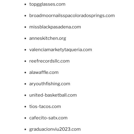
topgglasses.com
broadmoornailsspacoloradosprings.com
missblackpasadena.com
anneskitchen.org
valenciamarketytaqueria.com
reefrecordsllc.com
alawaffle.com
aryouthfishing.com
united-basketball.com
tios-tacos.com
cafecito-satx.com
graduacionviu2023.com