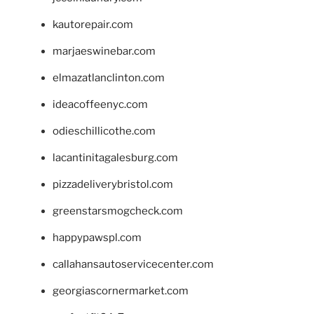
kautorepair.com
marjaeswinebar.com
elmazatlanclinton.com
ideacoffeenyc.com
odieschillicothe.com
lacantinitagalesburg.com
pizzadeliverybristol.com
greenstarsmogcheck.com
happypawspl.com
callahansautoservicecenter.com
georgiascornermarket.com