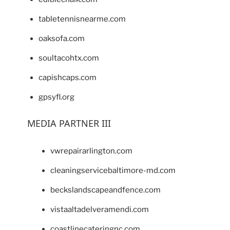
tabletennisnearme.com
oaksofa.com
soultacohtx.com
capishcaps.com
gpsyfl.org
MEDIA PARTNER III
vwrepairarlington.com
cleaningservicebaltimore-md.com
beckslandscapeandfence.com
vistaaltadelveramendi.com
coastlinecateringnc.com