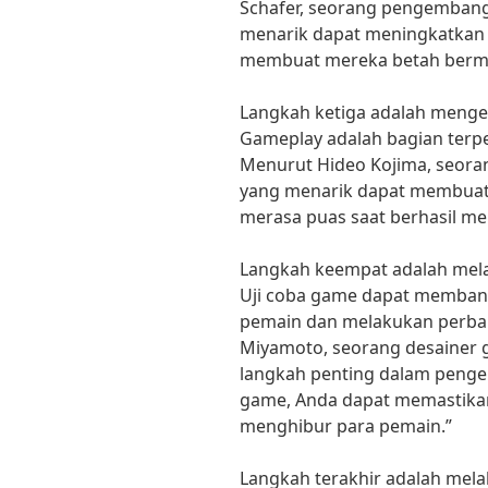
Schafer, seorang pengembang
menarik dapat meningkatkan
membuat mereka betah berm
Langkah ketiga adalah meng
Gameplay adalah bagian terpe
Menurut Hideo Kojima, seora
yang menarik dapat membuat
merasa puas saat berhasil me
Langkah keempat adalah mela
Uji coba game dapat membant
pemain dan melakukan perbai
Miyamoto, seorang desainer g
langkah penting dalam peng
game, Anda dapat memastika
menghibur para pemain.”
Langkah terakhir adalah mela