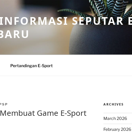
 INFORMASI SEPUTAR B
BARU
Pertandingan E-Sport
ARCHIVES
PSP
 Membuat Game E-Sport
March 2026
February 2026