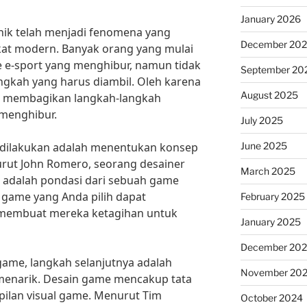
January 2026
onik telah menjadi fenomena yang
December 20
kat modern. Banyak orang yang mulai
 e-sport yang menghibur, namun tidak
September 20
gkah yang harus diambil. Oleh karena
August 2025
kan membagikan langkah-langkah
menghibur.
July 2025
June 2025
 dilakukan adalah menentukan konsep
urut John Romero, seorang desainer
March 2025
 adalah pondasi dari sebuah game
 game yang Anda pilih dapat
February 2025
membuat mereka ketagihan untuk
January 2025
December 20
ame, langkah selanjutnya adalah
November 20
enarik. Desain game mencakup tata
ampilan visual game. Menurut Tim
October 2024