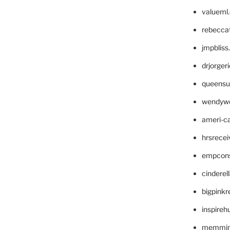
valueml
rebecca
jmpblis
drjorger
queensu
wendyw
ameri-
hrsrece
empcon
cinderel
bigpinkr
inspireh
memming