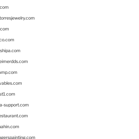
.com
torresjewelry.com
s.com
ico.com
shipa.com
eimerdds.com
camp.com
ivables.com
st1.com
la-support.com
estaurant.com
uahin.com
erspainting.com