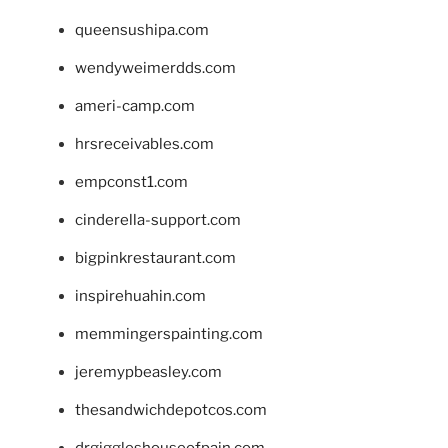
queensushipa.com
wendyweimerdds.com
ameri-camp.com
hrsreceivables.com
empconst1.com
cinderella-support.com
bigpinkrestaurant.com
inspirehuahin.com
memmingerspainting.com
jeremypbeasley.com
thesandwichdepotcos.com