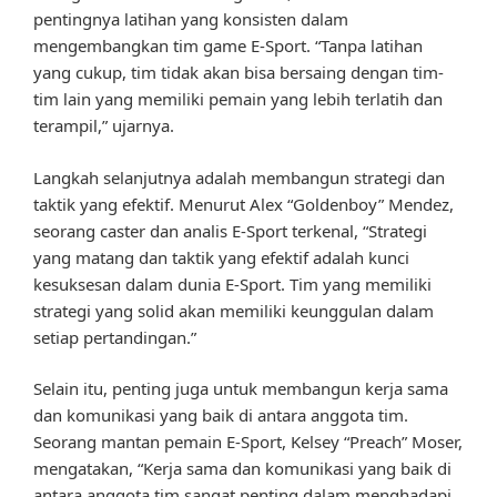
pentingnya latihan yang konsisten dalam
mengembangkan tim game E-Sport. “Tanpa latihan
yang cukup, tim tidak akan bisa bersaing dengan tim-
tim lain yang memiliki pemain yang lebih terlatih dan
terampil,” ujarnya.
Langkah selanjutnya adalah membangun strategi dan
taktik yang efektif. Menurut Alex “Goldenboy” Mendez,
seorang caster dan analis E-Sport terkenal, “Strategi
yang matang dan taktik yang efektif adalah kunci
kesuksesan dalam dunia E-Sport. Tim yang memiliki
strategi yang solid akan memiliki keunggulan dalam
setiap pertandingan.”
Selain itu, penting juga untuk membangun kerja sama
dan komunikasi yang baik di antara anggota tim.
Seorang mantan pemain E-Sport, Kelsey “Preach” Moser,
mengatakan, “Kerja sama dan komunikasi yang baik di
antara anggota tim sangat penting dalam menghadapi