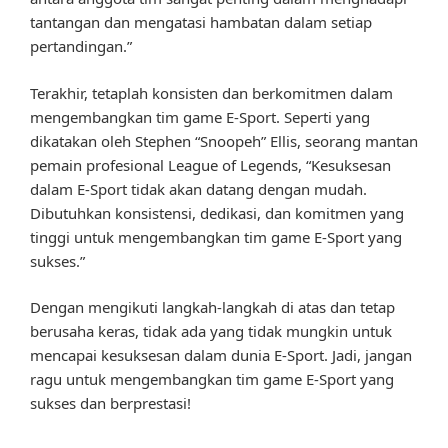
tantangan dan mengatasi hambatan dalam setiap
pertandingan.”
Terakhir, tetaplah konsisten dan berkomitmen dalam
mengembangkan tim game E-Sport. Seperti yang
dikatakan oleh Stephen “Snoopeh” Ellis, seorang mantan
pemain profesional League of Legends, “Kesuksesan
dalam E-Sport tidak akan datang dengan mudah.
Dibutuhkan konsistensi, dedikasi, dan komitmen yang
tinggi untuk mengembangkan tim game E-Sport yang
sukses.”
Dengan mengikuti langkah-langkah di atas dan tetap
berusaha keras, tidak ada yang tidak mungkin untuk
mencapai kesuksesan dalam dunia E-Sport. Jadi, jangan
ragu untuk mengembangkan tim game E-Sport yang
sukses dan berprestasi!