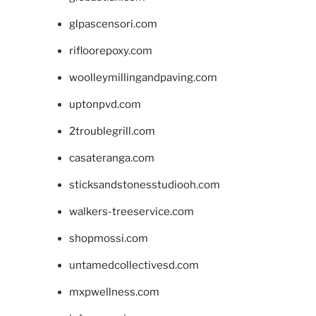
glpascensori.com
rifloorepoxy.com
woolleymillingandpaving.com
uptonpvd.com
2troublegrill.com
casateranga.com
sticksandstonesstudiooh.com
walkers-treeservice.com
shopmossi.com
untamedcollectivesd.com
mxpwellness.com