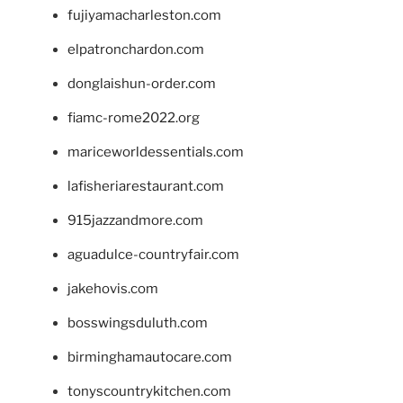
fujiyamacharleston.com
elpatronchardon.com
donglaishun-order.com
fiamc-rome2022.org
mariceworldessentials.com
lafisheriarestaurant.com
915jazzandmore.com
aguadulce-countryfair.com
jakehovis.com
bosswingsduluth.com
birminghamautocare.com
tonyscountrykitchen.com