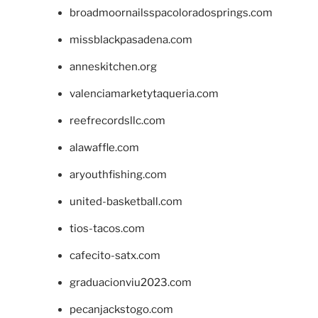
broadmoornailsspacoloradosprings.com
missblackpasadena.com
anneskitchen.org
valenciamarketytaqueria.com
reefrecordsllc.com
alawaffle.com
aryouthfishing.com
united-basketball.com
tios-tacos.com
cafecito-satx.com
graduacionviu2023.com
pecanjackstogo.com