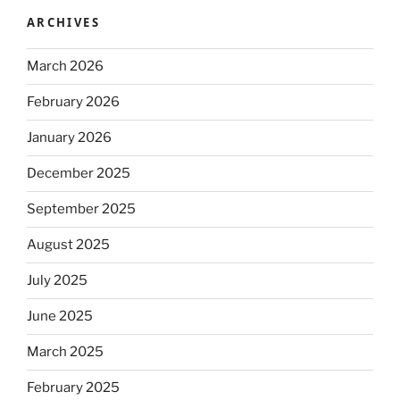
ARCHIVES
March 2026
February 2026
January 2026
December 2025
September 2025
August 2025
July 2025
June 2025
March 2025
February 2025