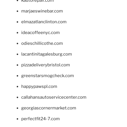
kautorepair.com
marjaeswinebar.com
elmazatlanclinton.com
ideacoffeenyc.com
odieschillicothe.com
lacantinitagalesburg.com
pizzadeliverybristol.com
greenstarsmogcheck.com
happypawspl.com
callahansautoservicecenter.com
georgiascornermarket.com
perfectfit24-7.com