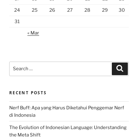
24
25
26
27
28
29
30
31
« Mar
Search
Search
for:
RECENT POSTS
Nerf Buff: Apa yang Harus Diketahui Penggemar Nerf
di Indonesia
The Evolution of Indonesian Language: Understanding
the Meta Shift