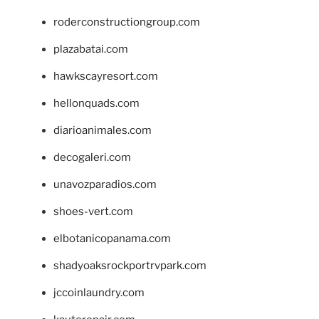
roderconstructiongroup.com
plazabatai.com
hawkscayresort.com
hellonquads.com
diarioanimales.com
decogaleri.com
unavozparadios.com
shoes-vert.com
elbotanicopanama.com
shadyoaksrockportrvpark.com
jccoinlaundry.com