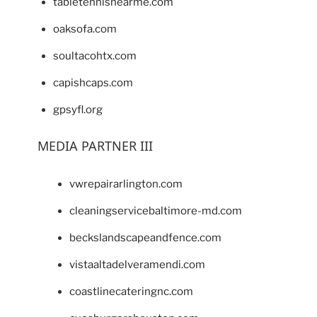
tabletennisnearme.com
oaksofa.com
soultacohtx.com
capishcaps.com
gpsyfl.org
MEDIA PARTNER III
vwrepairarlington.com
cleaningservicebaltimore-md.com
beckslandscapeandfence.com
vistaaltadelveramendi.com
coastlinecateringnc.com