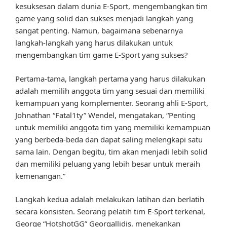
kesuksesan dalam dunia E-Sport, mengembangkan tim
game yang solid dan sukses menjadi langkah yang
sangat penting. Namun, bagaimana sebenarnya
langkah-langkah yang harus dilakukan untuk
mengembangkan tim game E-Sport yang sukses?
Pertama-tama, langkah pertama yang harus dilakukan
adalah memilih anggota tim yang sesuai dan memiliki
kemampuan yang komplementer. Seorang ahli E-Sport,
Johnathan “Fatal1ty” Wendel, mengatakan, “Penting
untuk memiliki anggota tim yang memiliki kemampuan
yang berbeda-beda dan dapat saling melengkapi satu
sama lain. Dengan begitu, tim akan menjadi lebih solid
dan memiliki peluang yang lebih besar untuk meraih
kemenangan.”
Langkah kedua adalah melakukan latihan dan berlatih
secara konsisten. Seorang pelatih tim E-Sport terkenal,
George “HotshotGG” Georgallidis, menekankan