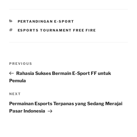
CATEGORIES
PERTANDINGAN E-SPORT
TAGS
ESPORTS TOURNAMENT FREE FIRE
Post
Previous
PREVIOUS
navigation
Post
Rahasia Sukses Bermain E-Sport FF untuk
Pemula
Next
NEXT
Post
Permainan Esports Terpanas yang Sedang Merajai
Pasar Indonesia