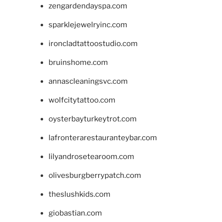
zengardendayspa.com
sparklejewelryinc.com
ironcladtattoostudio.com
bruinshome.com
annascleaningsvc.com
wolfcitytattoo.com
oysterbayturkeytrot.com
lafronterarestauranteybar.com
lilyandrosetearoom.com
olivesburgberrypatch.com
theslushkids.com
giobastian.com