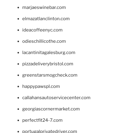
marjaeswinebar.com
elmazatlanclinton.com
ideacoffeenyc.com
odieschillicothe.com
lacantinitagalesburg.com
pizzadeliverybristol.com
greenstarsmogcheck.com
happypawspl.com
callahansautoservicecenter.com
georgiascornermarket.com
perfectfit24-7.com
portugalprivatedriver.com