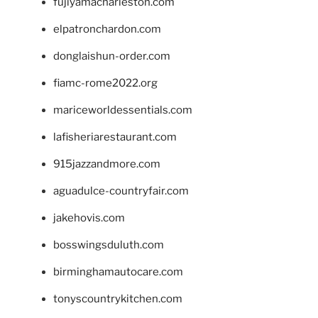
fujiyamacharleston.com
elpatronchardon.com
donglaishun-order.com
fiamc-rome2022.org
mariceworldessentials.com
lafisheriarestaurant.com
915jazzandmore.com
aguadulce-countryfair.com
jakehovis.com
bosswingsduluth.com
birminghamautocare.com
tonyscountrykitchen.com