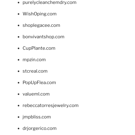
purelycleanchemdry.com
WishOping.com
shoplegacee.com
bonvivantshop.com
CupPlante.com
mpzin.com
stcreal.com
PopUpFlea.com
valueml.com
rebeccatorresjewelry.com
jmpbliss.com
drjorgerico.com