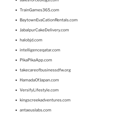
salesforceblogs.com
TrainGames365.com
BaytownEvaCationRentals.com
JabalpurCakeDelivery.com
halobjd.com
intelligenceqatar.com
PikaPikaApp.com
takecareofbusinessdfw.org
HamadaOfJapan.com
VersifyLifestyle.com
kingscreekadventures.com
antaeuslabs.com