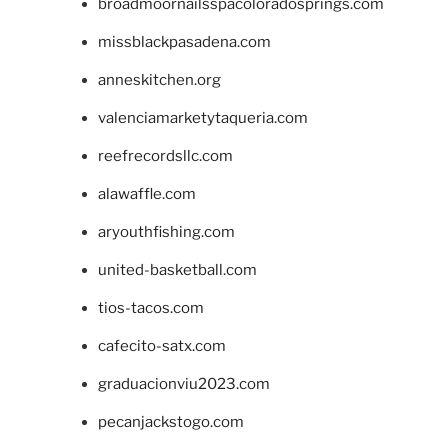
broadmoornailsspacoloradosprings.com
missblackpasadena.com
anneskitchen.org
valenciamarketytaqueria.com
reefrecordsllc.com
alawaffle.com
aryouthfishing.com
united-basketball.com
tios-tacos.com
cafecito-satx.com
graduacionviu2023.com
pecanjackstogo.com