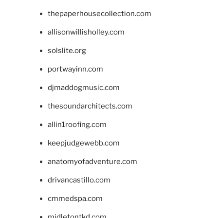
thepaperhousecollection.com
allisonwillisholley.com
solslite.org
portwayinn.com
djmaddogmusic.com
thesoundarchitects.com
allin1roofing.com
keepjudgewebb.com
anatomyofadventure.com
drivancastillo.com
cmmedspa.com
midletontkd.com