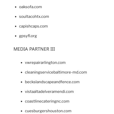
oaksofa.com
soultacohtx.com
capishcaps.com
gpsyfl.org
MEDIA PARTNER III
vwrepairarlington.com
cleaningservicebaltimore-md.com
beckslandscapeandfence.com
vistaaltadelveramendi.com
coastlinecateringnc.com
cuesburgershouston.com