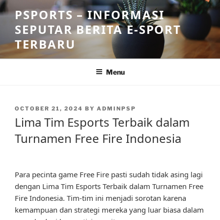
Skip
PSPORTS – INFORMASI
to
SEPUTAR BERITA E-SPORT
content
TERBARU
Menu
POSTED
OCTOBER 21, 2024
BY
ADMINPSP
ON
Lima Tim Esports Terbaik dalam
Turnamen Free Fire Indonesia
Para pecinta game Free Fire pasti sudah tidak asing lagi
dengan Lima Tim Esports Terbaik dalam Turnamen Free
Fire Indonesia. Tim-tim ini menjadi sorotan karena
kemampuan dan strategi mereka yang luar biasa dalam