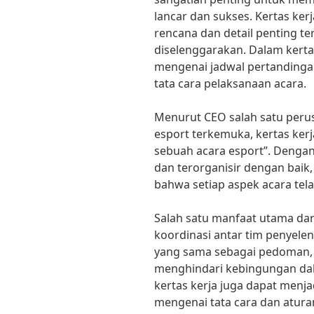
lancar dan sukses. Kertas ke
rencana dan detail penting te
diselenggarakan. Dalam kertas
mengenai jadwal pertandingan,
tata cara pelaksanaan acara.
Menurut CEO salah satu per
esport terkemuka, kertas ker
sebuah acara esport”. Dengan 
dan terorganisir dengan baik
bahwa setiap aspek acara tel
Salah satu manfaat utama da
koordinasi antar tim penyel
yang sama sebagai pedoman, t
menghindari kebingungan dala
kertas kerja juga dapat menj
mengenai tata cara dan atura