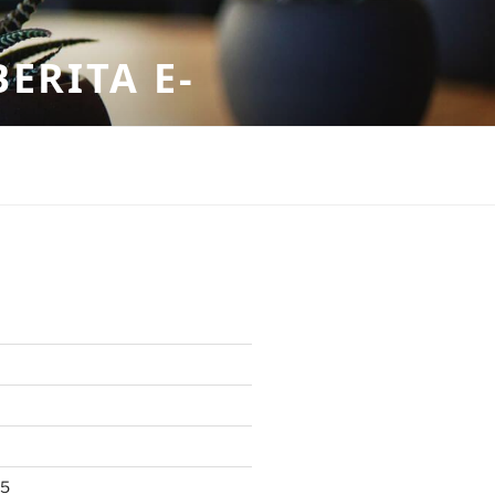
ERITA E-
25