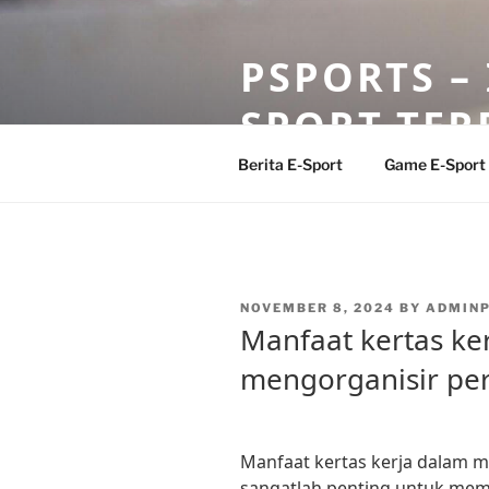
Skip
to
PSPORTS –
content
SPORT TER
Berita E-Sport
Game E-Sport
POSTED
NOVEMBER 8, 2024
BY
ADMIN
ON
Manfaat kertas ke
mengorganisir pe
Manfaat kertas kerja dalam m
sangatlah penting untuk mem