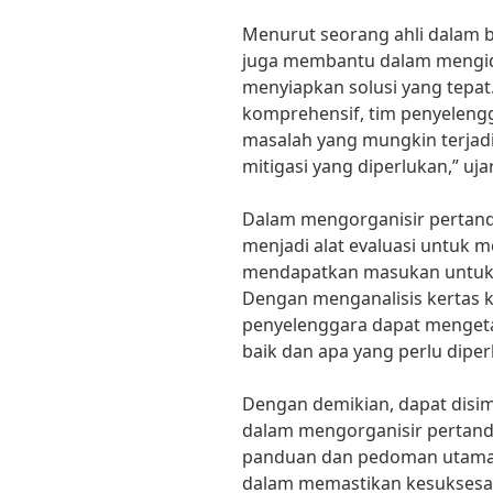
Menurut seorang ahli dalam b
juga membantu dalam mengiden
menyiapkan solusi yang tepat.
komprehensif, tim penyelen
masalah yang mungkin terjad
mitigasi yang diperlukan,” uja
Dalam mengorganisir pertandi
menjadi alat evaluasi untuk 
mendapatkan masukan untuk 
Dengan menganalisis kertas ke
penyelenggara dapat mengeta
baik dan apa yang perlu diper
Dengan demikian, dapat disi
dalam mengorganisir pertandi
panduan dan pedoman utama, k
dalam memastikan kesuksesan