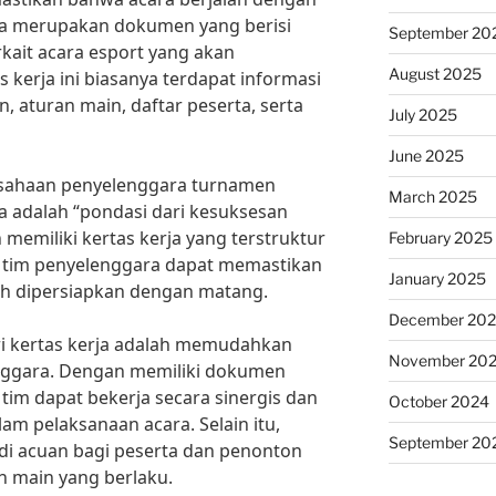
rja merupakan dokumen yang berisi
September 20
rkait acara esport yang akan
August 2025
 kerja ini biasanya terdapat informasi
 aturan main, daftar peserta, serta
July 2025
June 2025
usahaan penyelenggara turnamen
March 2025
ja adalah “pondasi dari kesuksesan
memiliki kertas kerja yang terstruktur
February 2025
, tim penyelenggara dapat memastikan
January 2025
ah dipersiapkan dengan matang.
December 20
ri kertas kerja adalah memudahkan
November 20
enggara. Dengan memiliki dokumen
im dapat bekerja secara sinergis dan
October 2024
m pelaksanaan acara. Selain itu,
September 20
adi acuan bagi peserta dan penonton
n main yang berlaku.