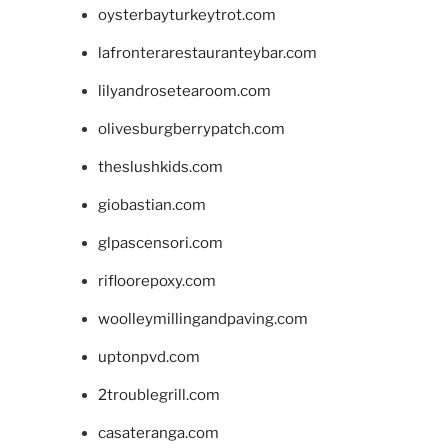
oysterbayturkeytrot.com
lafronterarestauranteybar.com
lilyandrosetearoom.com
olivesburgberrypatch.com
theslushkids.com
giobastian.com
glpascensori.com
rifloorepoxy.com
woolleymillingandpaving.com
uptonpvd.com
2troublegrill.com
casateranga.com