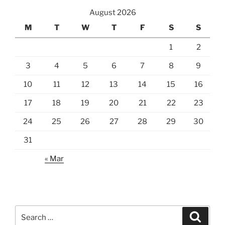
August 2026
M
T
W
T
F
S
S
1
2
3
4
5
6
7
8
9
10
11
12
13
14
15
16
17
18
19
20
21
22
23
24
25
26
27
28
29
30
31
« Mar
Search
Search
for: