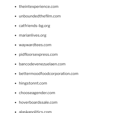
theintexperience.com
unboundedthefilm.com
catfriends-bg.org
marianlives.org
waywardtees.com
pidfloorsexpress.com
bancodevenezuelaen.com
bettermoodfoodcorporation.com
hingstonnt.com
chooseagender.com
hoverboardssale.com
alaskapolitics.com