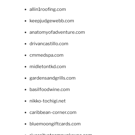
allin1roofing.com
keepjudgewebb.com
anatomyofadventure.com
drivancastillo.com
cmmedspa.com
midletontkd.com
gardensandgrills.com
basilfoodwine.com
nikko-tochigi.net
caribbean-corner.com
bluemoongiftcards.com