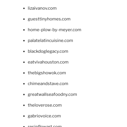
lizaivanov.com
guesttinyhomes.com
home-plow-by-meyer.com
palatelatincuisine.com
blackdoglegacy.com
eatvivahouston.com
thebigshowok.com
chimeandstave.com
greatwallseafoodny.com
theloverose.com
gabriovoice.com
resinflowart.com