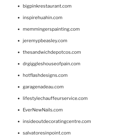
bigpinkrestaurant.com
inspirehuahin.com
memmingerspainting.com
jeremypbeasley.com
thesandwichdepotcos.com
drgiggleshouseofpain.com
hotflashdesigns.com
garagenadeau.com
lifestylechauffeurservice.com
EverNewNails.com
insideoutdecoratingcentre.com
salvatoresinpoint.com