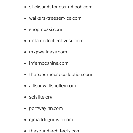
sticksandstonesstudiooh.com
walkers-treeservice.com
shopmossi.com
untamedcollectivesd.com
mxpwellness.com
infernocanine.com
thepaperhousecollection.com
allisonwillisholley.com
solslite.org
portwayinn.com
djmaddogmusic.com
thesoundarchitects.com