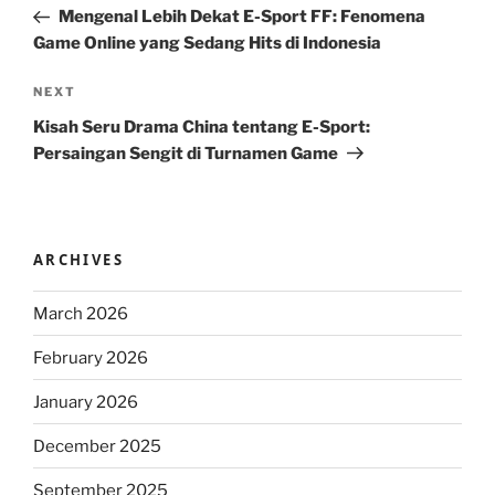
Post
Mengenal Lebih Dekat E-Sport FF: Fenomena
Game Online yang Sedang Hits di Indonesia
Next
NEXT
Post
Kisah Seru Drama China tentang E-Sport:
Persaingan Sengit di Turnamen Game
ARCHIVES
March 2026
February 2026
January 2026
December 2025
September 2025