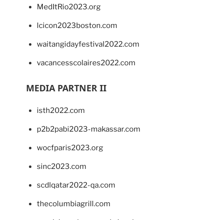
MedItRio2023.org
lcicon2023boston.com
waitangidayfestival2022.com
vacancesscolaires2022.com
MEDIA PARTNER II
isth2022.com
p2b2pabi2023-makassar.com
wocfparis2023.org
sinc2023.com
scdlqatar2022-qa.com
thecolumbiagrill.com