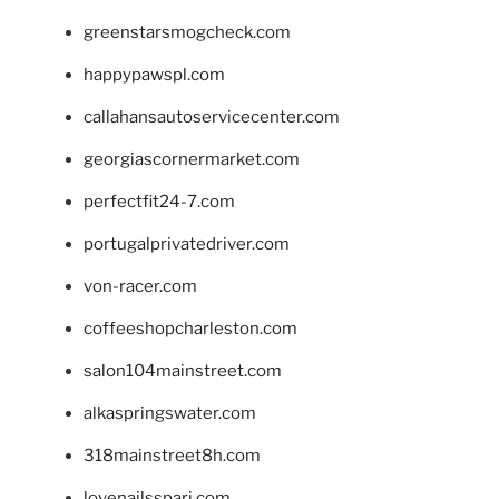
greenstarsmogcheck.com
happypawspl.com
callahansautoservicecenter.com
georgiascornermarket.com
perfectfit24-7.com
portugalprivatedriver.com
von-racer.com
coffeeshopcharleston.com
salon104mainstreet.com
alkaspringswater.com
318mainstreet8h.com
lovenailsspari.com