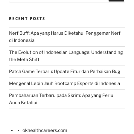
RECENT POSTS
Nerf Buff: Apa yang Harus Diketahui Penggemar Nerf
di Indonesia
The Evolution of Indonesian Language: Understanding
the Meta Shift
Patch Game Terbaru: Update Fitur dan Perbaikan Bug
Mengenal Lebih Jauh Bootcamp Esports di Indonesia
Pembaharuan Terbaru pada Skrim: Apa yang Perlu
Anda Ketahui
okhealthcareers.com