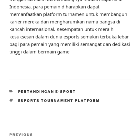
Indonesia, para pemain diharapkan dapat
memanfaatkan platform turnamen untuk membangun
karier mereka dan mengharumkan nama bangsa di
kancah internasional. Kesempatan untuk meraih
kesuksesan dalam dunia esports semakin terbuka lebar
bagi para pemain yang memiliki semangat dan dedikasi
tinggi dalam bermain game.
CATEGORIES
PERTANDINGAN E-SPORT
TAGS
ESPORTS TOURNAMENT PLATFORM
Post
Previous
PREVIOUS
navigation