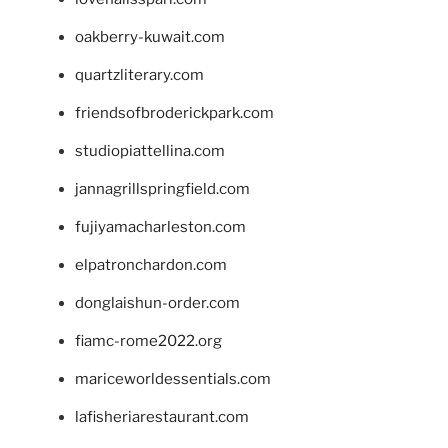
oakberry-kuwait.com
quartzliterary.com
friendsofbroderickpark.com
studiopiattellina.com
jannagrillspringfield.com
fujiyamacharleston.com
elpatronchardon.com
donglaishun-order.com
fiamc-rome2022.org
mariceworldessentials.com
lafisheriarestaurant.com