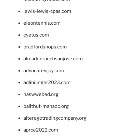
lewis-lewis-cpas.com
eleontennis.com
cyetus.com
bradfordshops.com
almadenranchsanjose.com
advocatevijay.com
adlibilimler2023.com
naswwebed.org
balithut-manado.org
alteregotradingcompany.org
aprce2022.com