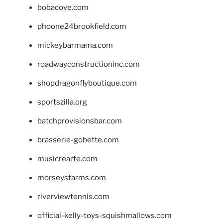
bobacove.com
phoone24brookfield.com
mickeybarmama.com
roadwayconstructioninc.com
shopdragonflyboutique.com
sportszilla.org
batchprovisionsbar.com
brasserie-gobette.com
musicrearte.com
morseysfarms.com
riverviewtennis.com
official-kelly-toys-squishmallows.com