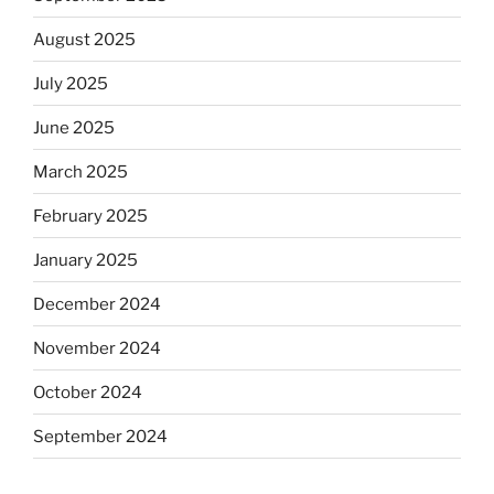
August 2025
July 2025
June 2025
March 2025
February 2025
January 2025
December 2024
November 2024
October 2024
September 2024