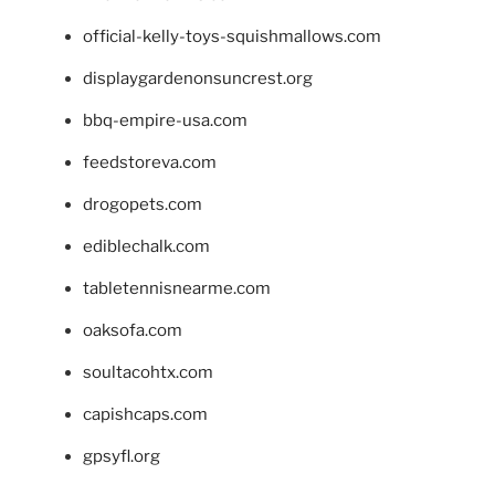
official-kelly-toys-squishmallows.com
displaygardenonsuncrest.org
bbq-empire-usa.com
feedstoreva.com
drogopets.com
ediblechalk.com
tabletennisnearme.com
oaksofa.com
soultacohtx.com
capishcaps.com
gpsyfl.org