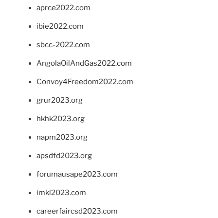
aprce2022.com
ibie2022.com
sbcc-2022.com
AngolaOilAndGas2022.com
Convoy4Freedom2022.com
grur2023.org
hkhk2023.org
napm2023.org
apsdfd2023.org
forumausape2023.com
imkl2023.com
careerfaircsd2023.com