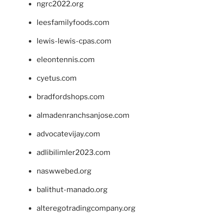
ngrc2022.org
leesfamilyfoods.com
lewis-lewis-cpas.com
eleontennis.com
cyetus.com
bradfordshops.com
almadenranchsanjose.com
advocatevijay.com
adlibilimler2023.com
naswwebed.org
balithut-manado.org
alteregotradingcompany.org