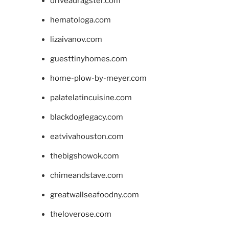
driveadragster.com
hematologa.com
lizaivanov.com
guesttinyhomes.com
home-plow-by-meyer.com
palatelatincuisine.com
blackdoglegacy.com
eatvivahouston.com
thebigshowok.com
chimeandstave.com
greatwallseafoodny.com
theloverose.com