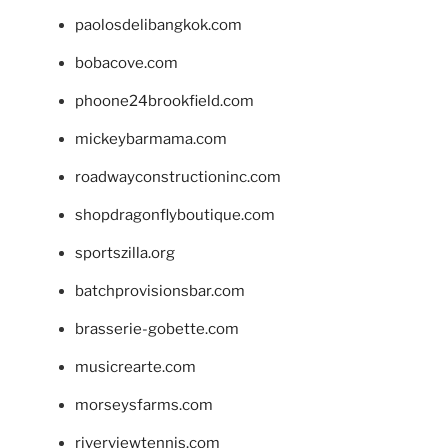
paolosdelibangkok.com
bobacove.com
phoone24brookfield.com
mickeybarmama.com
roadwayconstructioninc.com
shopdragonflyboutique.com
sportszilla.org
batchprovisionsbar.com
brasserie-gobette.com
musicrearte.com
morseysfarms.com
riverviewtennis.com