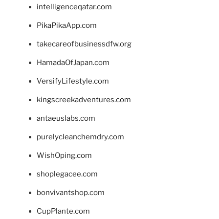
intelligenceqatar.com
PikaPikaApp.com
takecareofbusinessdfw.org
HamadaOfJapan.com
VersifyLifestyle.com
kingscreekadventures.com
antaeuslabs.com
purelycleanchemdry.com
WishOping.com
shoplegacee.com
bonvivantshop.com
CupPlante.com