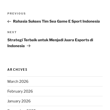
Post
Previous
PREVIOUS
navigation
Post
Rahasia Sukses Tim Sea Game E Sport Indonesia
Next
NEXT
Post
Strategi Terbaik untuk Menjadi Juara Esports di
Indonesia
ARCHIVES
March 2026
February 2026
January 2026