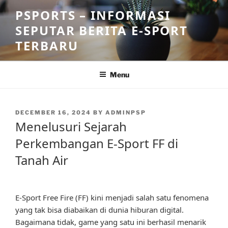
Skip
PSPORTS – INFORMASI
to
SEPUTAR BERITA E-SPORT
content
TERBARU
Menu
POSTED
DECEMBER 16, 2024
BY
ADMINPSP
ON
Menelusuri Sejarah
Perkembangan E-Sport FF di
Tanah Air
E-Sport Free Fire (FF) kini menjadi salah satu fenomena
yang tak bisa diabaikan di dunia hiburan digital.
Bagaimana tidak, game yang satu ini berhasil menarik