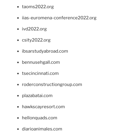
taoms2022.org
iias-euromena-conference2022.org
ivd2022.org
csity2022.org
ibsarstudyabroad.com
bennusehgall.com
tsecincinnati.com
roderconstructiongroup.com
plazabatai.com
hawkscayresort.com
hellonquads.com
diarioanimales.com