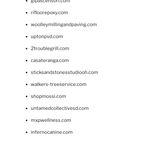
glpascensori.com
rifloorepoxy.com
woolleymillingandpaving.com
uptonpvd.com
2troublegrill.com
casateranga.com
sticksandstonesstudiooh.com
walkers-treeservice.com
shopmossi.com
untamedcollectivesd.com
mxpwellness.com
infernocanine.com