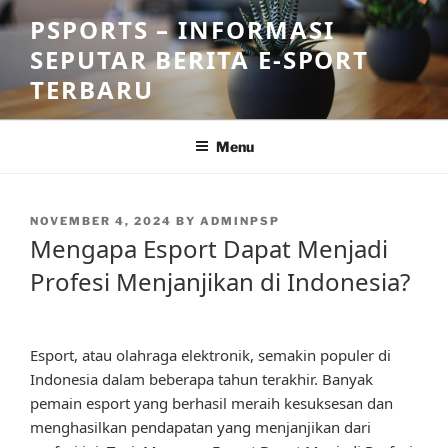
Skip
PSPORTS – INFORMASI
to
SEPUTAR BERITA E-SPORT
content
TERBARU
Menu
POSTED
NOVEMBER 4, 2024
BY
ADMINPSP
ON
Mengapa Esport Dapat Menjadi
Profesi Menjanjikan di Indonesia?
Esport, atau olahraga elektronik, semakin populer di
Indonesia dalam beberapa tahun terakhir. Banyak
pemain esport yang berhasil meraih kesuksesan dan
menghasilkan pendapatan yang menjanjikan dari