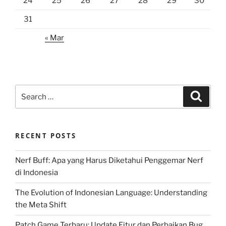
24
25
26
27
28
29
30
31
« Mar
Search
Search
for:
RECENT POSTS
Nerf Buff: Apa yang Harus Diketahui Penggemar Nerf
di Indonesia
The Evolution of Indonesian Language: Understanding
the Meta Shift
Patch Game Terbaru: Update Fitur dan Perbaikan Bug