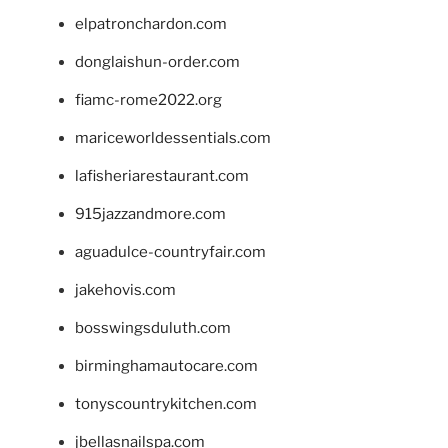
elpatronchardon.com
donglaishun-order.com
fiamc-rome2022.org
mariceworldessentials.com
lafisheriarestaurant.com
915jazzandmore.com
aguadulce-countryfair.com
jakehovis.com
bosswingsduluth.com
birminghamautocare.com
tonyscountrykitchen.com
jbellasnailspa.com