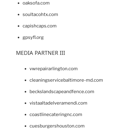
oaksofa.com
soultacohtx.com
capishcaps.com
gpsyfl.org
MEDIA PARTNER III
vwrepairarlington.com
cleaningservicebaltimore-md.com
beckslandscapeandfence.com
vistaaltadelveramendi.com
coastlinecateringnc.com
cuesburgershouston.com