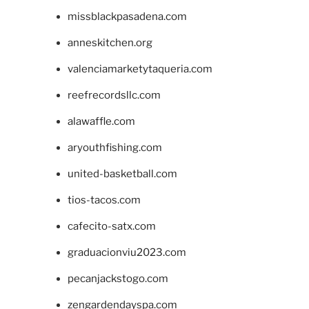
missblackpasadena.com
anneskitchen.org
valenciamarketytaqueria.com
reefrecordsllc.com
alawaffle.com
aryouthfishing.com
united-basketball.com
tios-tacos.com
cafecito-satx.com
graduacionviu2023.com
pecanjackstogo.com
zengardendayspa.com