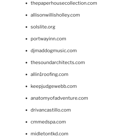
thepaperhousecollection.com
allisonwillisholley.com
solslite.org
portwayinn.com
djmaddogmusic.com
thesoundarchitects.com
allin1roofing.com
keepjudgewebb.com
anatomyofadventure.com
drivancastillo.com
cmmedspa.com
midletontkd.com