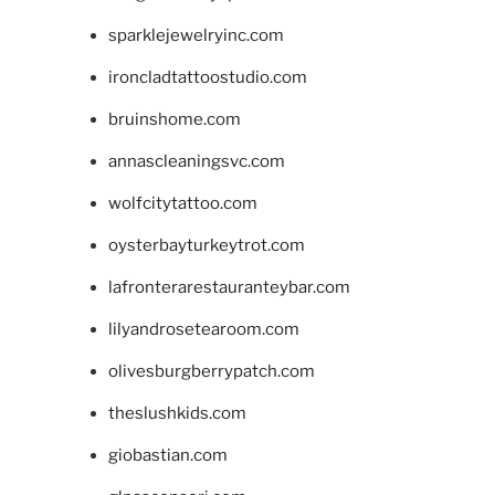
sparklejewelryinc.com
ironcladtattoostudio.com
bruinshome.com
annascleaningsvc.com
wolfcitytattoo.com
oysterbayturkeytrot.com
lafronterarestauranteybar.com
lilyandrosetearoom.com
olivesburgberrypatch.com
theslushkids.com
giobastian.com