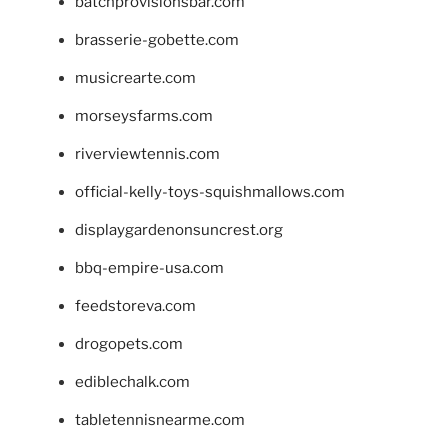
batchprovisionsbar.com
brasserie-gobette.com
musicrearte.com
morseysfarms.com
riverviewtennis.com
official-kelly-toys-squishmallows.com
displaygardenonsuncrest.org
bbq-empire-usa.com
feedstoreva.com
drogopets.com
ediblechalk.com
tabletennisnearme.com