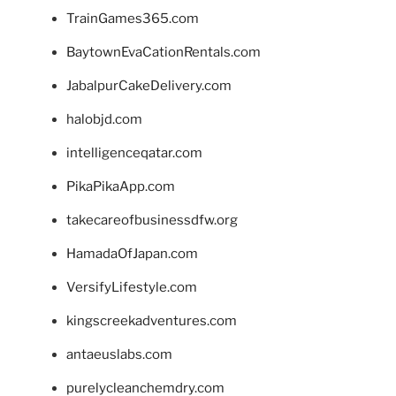
TrainGames365.com
BaytownEvaCationRentals.com
JabalpurCakeDelivery.com
halobjd.com
intelligenceqatar.com
PikaPikaApp.com
takecareofbusinessdfw.org
HamadaOfJapan.com
VersifyLifestyle.com
kingscreekadventures.com
antaeuslabs.com
purelycleanchemdry.com