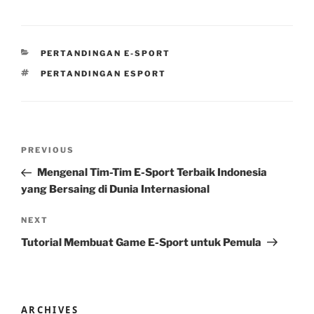
CATEGORIES
PERTANDINGAN E-SPORT
TAGS
PERTANDINGAN ESPORT
Post
Previous
PREVIOUS
navigation
Post
Mengenal Tim-Tim E-Sport Terbaik Indonesia
yang Bersaing di Dunia Internasional
Next
NEXT
Post
Tutorial Membuat Game E-Sport untuk Pemula
ARCHIVES