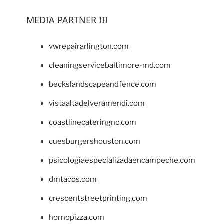
MEDIA PARTNER III
vwrepairarlington.com
cleaningservicebaltimore-md.com
beckslandscapeandfence.com
vistaaltadelveramendi.com
coastlinecateringnc.com
cuesburgershouston.com
psicologiaespecializadaencampeche.com
dmtacos.com
crescentstreetprinting.com
hornopizza.com