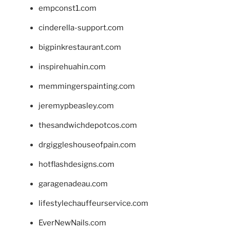
empconst1.com
cinderella-support.com
bigpinkrestaurant.com
inspirehuahin.com
memmingerspainting.com
jeremypbeasley.com
thesandwichdepotcos.com
drgiggleshouseofpain.com
hotflashdesigns.com
garagenadeau.com
lifestylechauffeurservice.com
EverNewNails.com