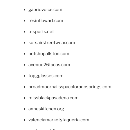
gabriovoice.com
resinflowart.com
p-sports.net
korsairstreetwear.com
petshopallston.com
avenue26tacos.com
topgglasses.com
broadmoornailsspacoloradosprings.com
missblackpasadena.com
anneskitchen.org
valenciamarketytaqueria.com