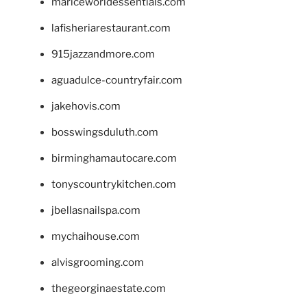
mariceworldessentials.com
lafisheriarestaurant.com
915jazzandmore.com
aguadulce-countryfair.com
jakehovis.com
bosswingsduluth.com
birminghamautocare.com
tonyscountrykitchen.com
jbellasnailspa.com
mychaihouse.com
alvisgrooming.com
thegeorginaestate.com