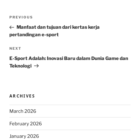
Post
Previous
PREVIOUS
navigation
Post
Manfaat dan tujuan dari kertas kerja
pertandingan e-sport
Next
NEXT
Post
E-Sport Adalah: Inovasi Baru dalam Dunia Game dan
Teknologi
ARCHIVES
March 2026
February 2026
January 2026