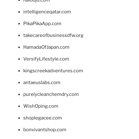
intelligenceqatar.com
PikaPikaApp.com
takecareofbusinessdfw.org
HamadaOfJapan.com
VersifyLifestyle.com
kingscreekadventures.com
antaeuslabs.com
purelycleanchemdry.com
WishOping.com
shoplegacee.com
bonvivantshop.com