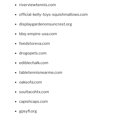
riverviewtennis.com
official-kelly-toys-squishmallows.com
displaygardenonsuncrest.org
bbq-empire-usa.com
feedstoreva.com
drogopets.com
ediblechalk.com
tabletennisnearme.com
oaksofa.com
soultacohtx.com
capishcaps.com
gpsyfl.org