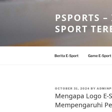
Skip
to
PSPORTS –
content
SPORT TER
Berita E-Sport
Game E-Sport
POSTED
OCTOBER 31, 2024
BY
ADMINP
ON
Mengapa Logo E-S
Mempengaruhi Pe