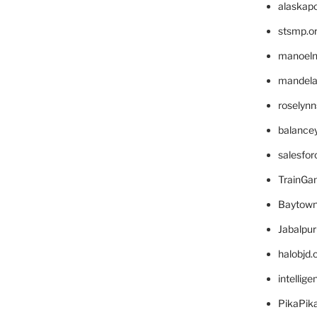
alaskapo
stsmp.o
manoel
mandelae
roselyn
balance
salesfo
TrainG
Baytown
Jabalpu
halobjd
intellig
PikaPik