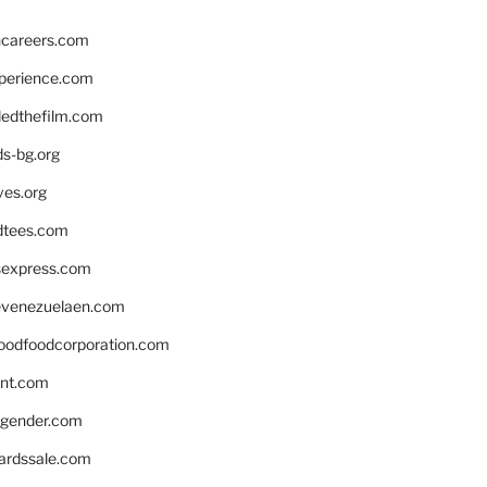
hcareers.com
xperience.com
edthefilm.com
ds-bg.org
ves.org
tees.com
rsexpress.com
venezuelaen.com
oodfoodcorporation.com
nnt.com
gender.com
ardssale.com