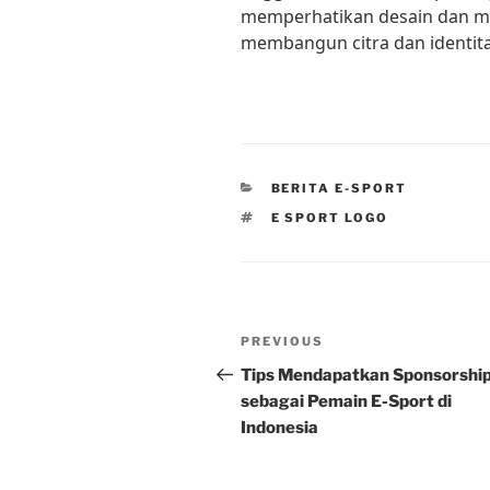
memperhatikan desain dan ma
membangun citra dan identit
CATEGORIES
BERITA E-SPORT
TAGS
E SPORT LOGO
Post
Previous
PREVIOUS
navigation
Post
Tips Mendapatkan Sponsorshi
sebagai Pemain E-Sport di
Indonesia