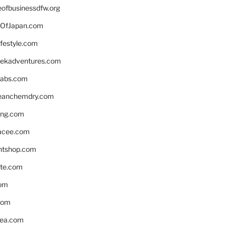
eofbusinessdfw.org
OfJapan.com
ifestyle.com
eekadventures.com
labs.com
leanchemdry.com
ing.com
acee.com
ntshop.com
te.com
om
com
ea.com