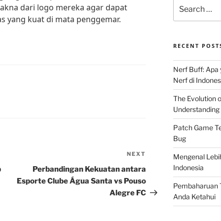
Search
kna dari logo mereka agar dapat
for:
as yang kuat di mata penggemar.
RECENT POST
Nerf Buff: Apa
Nerf di Indones
The Evolution 
Understanding 
Patch Game Ter
Bug
NEXT
Next
Mengenal Lebi
Post
Indonesia
p
Perbandingan Kekuatan antara
Esporte Clube Água Santa vs Pouso
Pembaharuan T
Alegre FC
Anda Ketahui