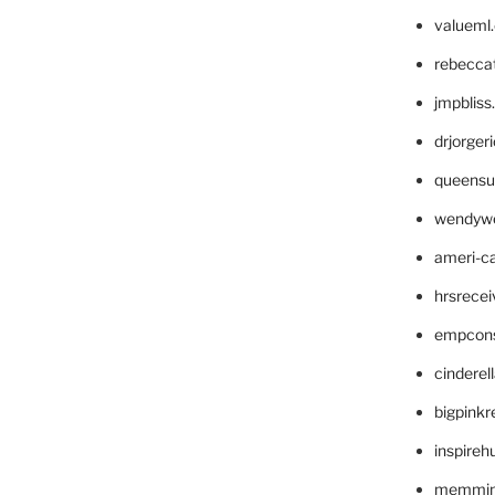
valueml
rebecca
jmpblis
drjorger
queensu
wendyw
ameri-
hrsrece
empcon
cinderel
bigpinkr
inspireh
memming