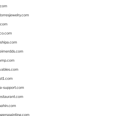
.com
torresjewelry.com
s.com
ico.com
shipa.com
eimerdds.com
camp.com
ivables.com
st1.com
la-support.com
estaurant.com
uahin.com
erspainting.com