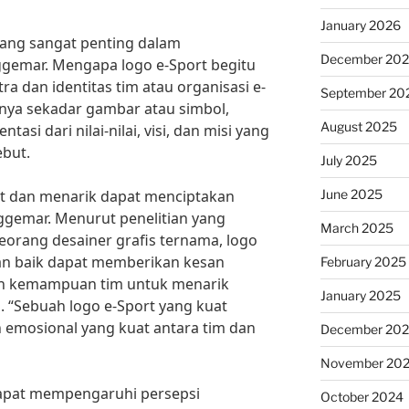
January 2026
yang sangat penting dalam
December 20
gemar. Mengapa logo e-Sport begitu
a dan identitas tim atau organisasi e-
September 20
nya sekadar gambar atau simbol,
August 2025
asi dari nilai-nilai, visi, dan misi yang
ebut.
July 2025
June 2025
at dan menarik dapat menciptakan
nggemar. Menurut penelitian yang
March 2025
seorang desainer grafis ternama, logo
an baik dapat memberikan kesan
February 2025
an kemampuan tim untuk menarik
January 2025
 “Sebuah logo e-Sport yang kuat
emosional yang kuat antara tim dan
December 20
November 20
 dapat mempengaruhi persepsi
October 2024