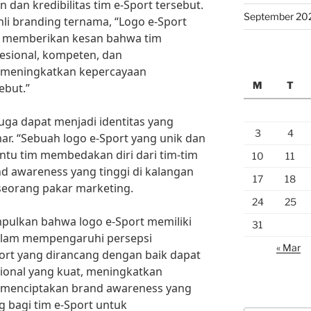
dan kredibilitas tim e-Sport tersebut.
September 20
li branding ternama, “Logo e-Sport
t memberikan kesan bahwa tim
fesional, kompeten, dan
t meningkatkan kepercayaan
M
T
ebut.”
juga dapat menjadi identitas yang
3
4
r. “Sebuah logo e-Sport yang unik dan
tu tim membedakan diri dari tim-tim
10
11
d awareness yang tinggi di kalangan
17
18
 seorang pakar marketing.
24
25
pulkan bahwa logo e-Sport memiliki
31
alam mempengaruhi persepsi
« Mar
ort yang dirancang dengan baik dapat
onal yang kuat, meningkatkan
 menciptakan brand awareness yang
ng bagi tim e-Sport untuk