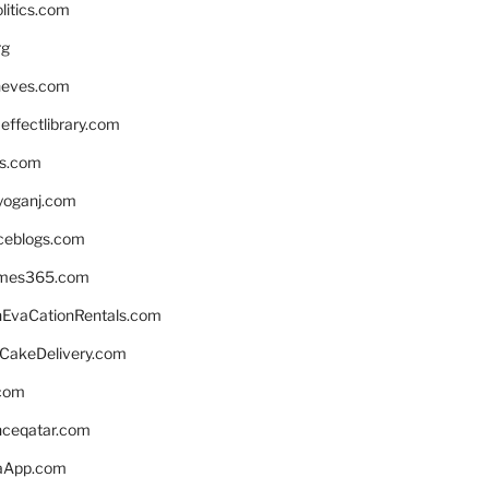
litics.com
rg
neves.com
ffectlibrary.com
ns.com
yoganj.com
rceblogs.com
ames365.com
EvaCationRentals.com
rCakeDelivery.com
.com
enceqatar.com
aApp.com