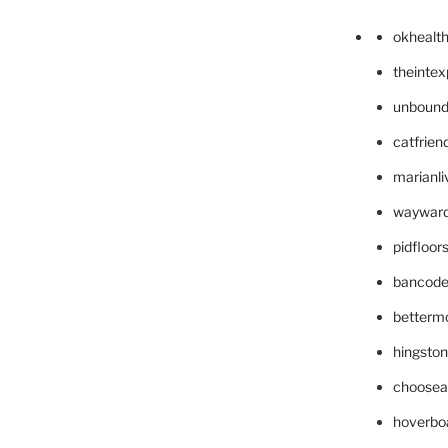
okhealt
theinte
unbound
catfrien
marianli
wayward
pidfloo
bancode
betterm
hingsto
choosea
hoverbo