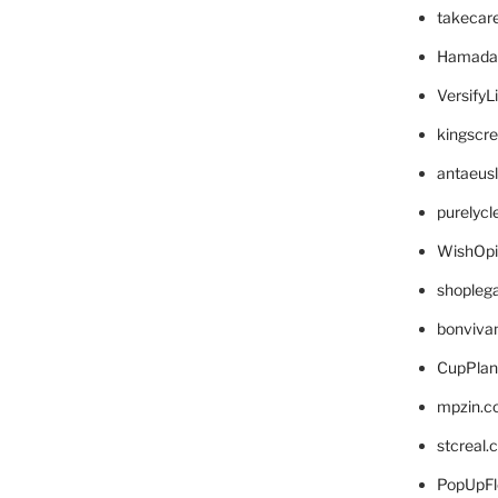
takecar
Hamada
VersifyL
kingscr
antaeus
purelyc
WishOp
shopleg
bonviva
CupPlan
mpzin.c
stcreal.
PopUpFl