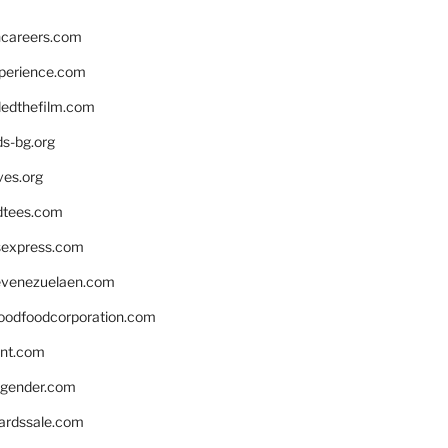
hcareers.com
xperience.com
edthefilm.com
ds-bg.org
ves.org
tees.com
rsexpress.com
venezuelaen.com
oodfoodcorporation.com
nnt.com
gender.com
ardssale.com