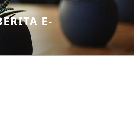
ERITA E-