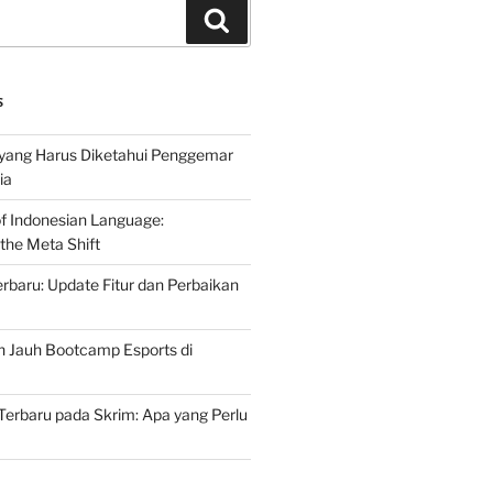
Search
S
 yang Harus Diketahui Penggemar
ia
of Indonesian Language:
the Meta Shift
baru: Update Fitur dan Perbaikan
h Jauh Bootcamp Esports di
erbaru pada Skrim: Apa yang Perlu