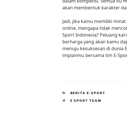
dalam kompetisi. Semua itu
akan membentuk karakter dan
Jadi, jika kamu memiliki min
online, mengapa tidak mencob
Sport Indonesia? Peluang kar
berharga yang akan kamu da
menuju kesuksesan di dunia E
impianmu bersama tim E-Spor
CATEGORIES
BERITA E-SPORT
TAGS
E SPORT TEAM