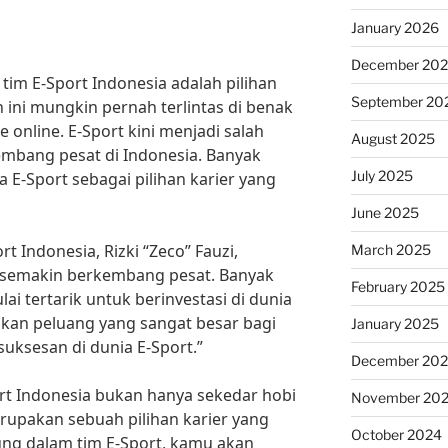
January 2026
December 20
tim E-Sport Indonesia adalah pilihan
September 20
 ini mungkin pernah terlintas di benak
online. E-Sport kini menjadi salah
August 2025
kembang pesat di Indonesia. Banyak
July 2025
a E-Sport sebagai pilihan karier yang
June 2025
 Indonesia, Rizki “Zeco” Fauzi,
March 2025
ia semakin berkembang pesat. Banyak
February 2025
ai tertarik untuk berinvestasi di dunia
rikan peluang yang sangat besar bagi
January 2025
uksesan di dunia E-Sport.”
December 20
ort Indonesia bukan hanya sekedar hobi
November 20
rupakan sebuah pilihan karier yang
October 2024
ng dalam tim E-Sport, kamu akan