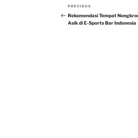
Post
Previous
PREVIOUS
navigation
Post
Rekomendasi Tempat Nongkro
Asik di E-Sports Bar Indonesia