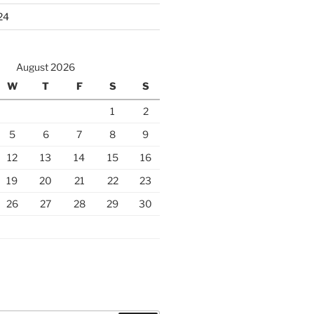
24
August 2026
W
T
F
S
S
1
2
5
6
7
8
9
12
13
14
15
16
19
20
21
22
23
26
27
28
29
30