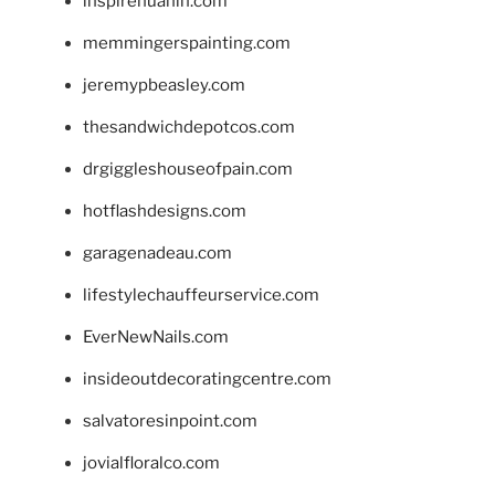
inspirehuahin.com
memmingerspainting.com
jeremypbeasley.com
thesandwichdepotcos.com
drgiggleshouseofpain.com
hotflashdesigns.com
garagenadeau.com
lifestylechauffeurservice.com
EverNewNails.com
insideoutdecoratingcentre.com
salvatoresinpoint.com
jovialfloralco.com