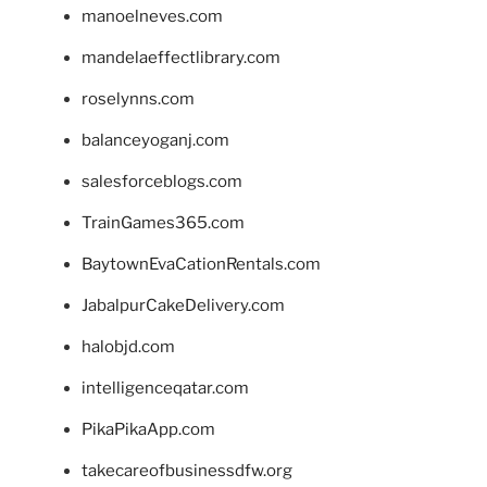
manoelneves.com
mandelaeffectlibrary.com
roselynns.com
balanceyoganj.com
salesforceblogs.com
TrainGames365.com
BaytownEvaCationRentals.com
JabalpurCakeDelivery.com
halobjd.com
intelligenceqatar.com
PikaPikaApp.com
takecareofbusinessdfw.org