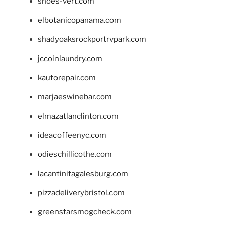
shoes-vert.com
elbotanicopanama.com
shadyoaksrockportrvpark.com
jccoinlaundry.com
kautorepair.com
marjaeswinebar.com
elmazatlanclinton.com
ideacoffeenyc.com
odieschillicothe.com
lacantinitagalesburg.com
pizzadeliverybristol.com
greenstarsmogcheck.com