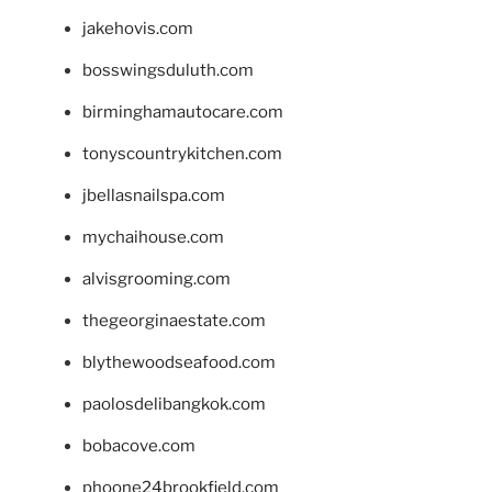
jakehovis.com
bosswingsduluth.com
birminghamautocare.com
tonyscountrykitchen.com
jbellasnailspa.com
mychaihouse.com
alvisgrooming.com
thegeorginaestate.com
blythewoodseafood.com
paolosdelibangkok.com
bobacove.com
phoone24brookfield.com