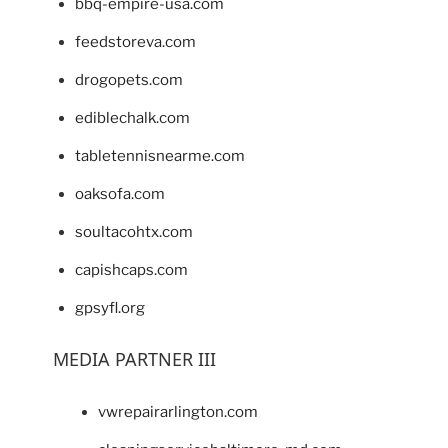
bbq-empire-usa.com
feedstoreva.com
drogopets.com
ediblechalk.com
tabletennisnearme.com
oaksofa.com
soultacohtx.com
capishcaps.com
gpsyfl.org
MEDIA PARTNER III
vwrepairarlington.com