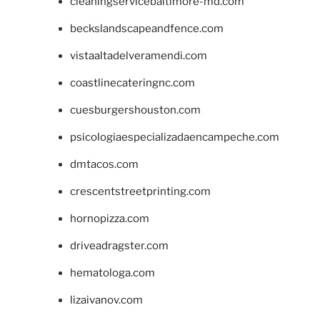
cleaningservicebaltimore-md.com
beckslandscapeandfence.com
vistaaltadelveramendi.com
coastlinecateringnc.com
cuesburgershouston.com
psicologiaespecializadaencampeche.com
dmtacos.com
crescentstreetprinting.com
hornopizza.com
driveadragster.com
hematologa.com
lizaivanov.com