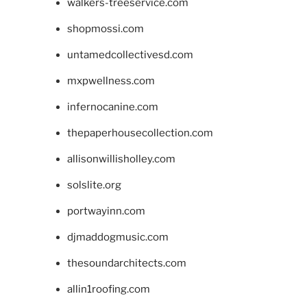
walkers-treeservice.com
shopmossi.com
untamedcollectivesd.com
mxpwellness.com
infernocanine.com
thepaperhousecollection.com
allisonwillisholley.com
solslite.org
portwayinn.com
djmaddogmusic.com
thesoundarchitects.com
allin1roofing.com