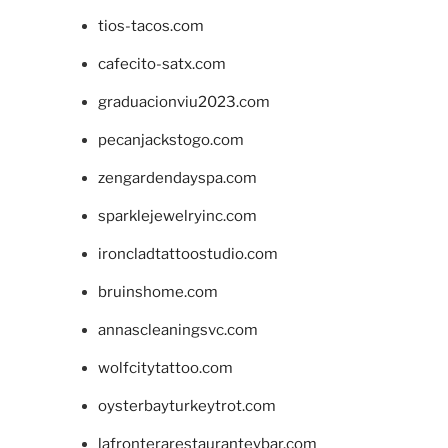
tios-tacos.com
cafecito-satx.com
graduacionviu2023.com
pecanjackstogo.com
zengardendayspa.com
sparklejewelryinc.com
ironcladtattoostudio.com
bruinshome.com
annascleaningsvc.com
wolfcitytattoo.com
oysterbayturkeytrot.com
lafronterarestauranteybar.com