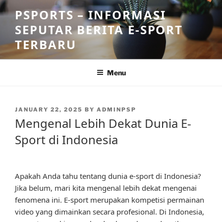
Skip
PSPORTS – INFORMASI
to
SEPUTAR BERITA E-SPORT
content
TERBARU
Menu
POSTED
JANUARY 22, 2025
BY
ADMINPSP
ON
Mengenal Lebih Dekat Dunia E-
Sport di Indonesia
Apakah Anda tahu tentang dunia e-sport di Indonesia?
Jika belum, mari kita mengenal lebih dekat mengenai
fenomena ini. E-sport merupakan kompetisi permainan
video yang dimainkan secara profesional. Di Indonesia,