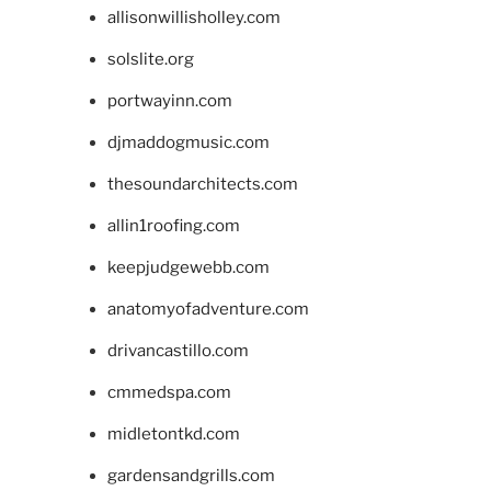
allisonwillisholley.com
solslite.org
portwayinn.com
djmaddogmusic.com
thesoundarchitects.com
allin1roofing.com
keepjudgewebb.com
anatomyofadventure.com
drivancastillo.com
cmmedspa.com
midletontkd.com
gardensandgrills.com