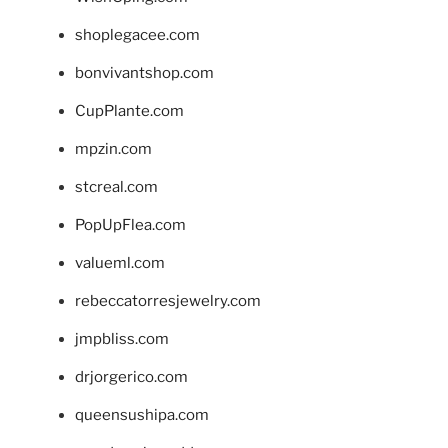
shoplegacee.com
bonvivantshop.com
CupPlante.com
mpzin.com
stcreal.com
PopUpFlea.com
valueml.com
rebeccatorresjewelry.com
jmpbliss.com
drjorgerico.com
queensushipa.com