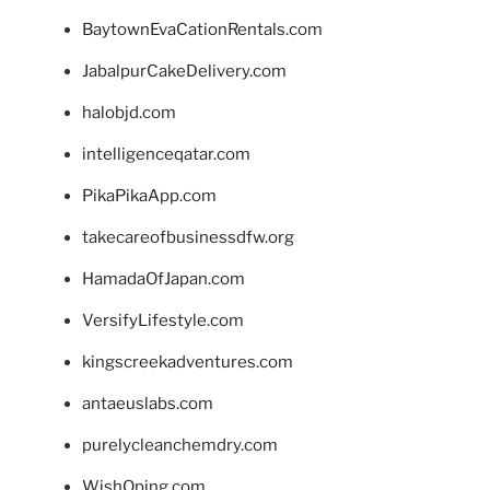
BaytownEvaCationRentals.com
JabalpurCakeDelivery.com
halobjd.com
intelligenceqatar.com
PikaPikaApp.com
takecareofbusinessdfw.org
HamadaOfJapan.com
VersifyLifestyle.com
kingscreekadventures.com
antaeuslabs.com
purelycleanchemdry.com
WishOping.com