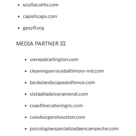
soultacohtx.com
capishcaps.com
gpsyfl.org
MEDIA PARTNER III
vwrepairarlington.com
cleaningservicebaltimore-md.com
beckslandscapeandfence.com
vistaaltadelveramendi.com
coastlinecateringnc.com
cuesburgershouston.com
psicologiaespecializadaencampeche.com