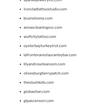
sparklejewelryinc.com
ironcladtattoostudio.com
bruinshome.com
annascleaningsvc.com
wolfcitytattoo.com
oysterbayturkeytrot.com
lafronterarestauranteybar.com
lilyandrosetearoom.com
olivesburgberrypatch.com
theslushkids.com
giobastian.com
glpascensori.com