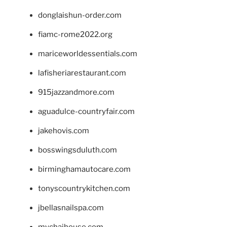
donglaishun-order.com
fiamc-rome2022.org
mariceworldessentials.com
lafisheriarestaurant.com
915jazzandmore.com
aguadulce-countryfair.com
jakehovis.com
bosswingsduluth.com
birminghamautocare.com
tonyscountrykitchen.com
jbellasnailspa.com
mychaihouse.com