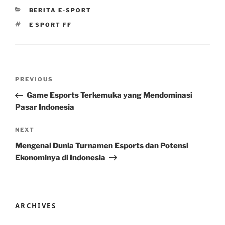
CATEGORIES
BERITA E-SPORT
TAGS
E SPORT FF
Post
Previous
PREVIOUS
navigation
Post
Game Esports Terkemuka yang Mendominasi
Pasar Indonesia
Next
NEXT
Post
Mengenal Dunia Turnamen Esports dan Potensi
Ekonominya di Indonesia
ARCHIVES