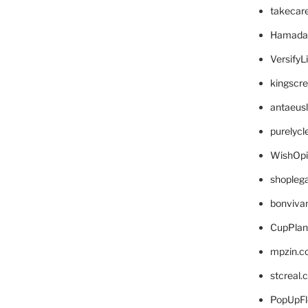
takecar
Hamada
VersifyL
kingscr
antaeus
purelyc
WishOp
shopleg
bonviva
CupPlan
mpzin.c
stcreal.
PopUpFl