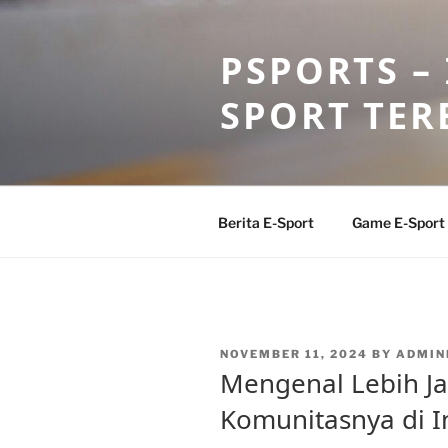
Skip
to
PSPORTS –
content
SPORT TER
Berita E-Sport
Game E-Sport
POSTED
NOVEMBER 11, 2024
BY
ADMIN
ON
Mengenal Lebih Ja
Komunitasnya di I