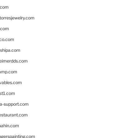
.com
torresjewelry.com
s.com
ico.com
shipa.com
eimerdds.com
camp.com
ivables.com
st1.com
la-support.com
estaurant.com
uahin.com
erspainting.com