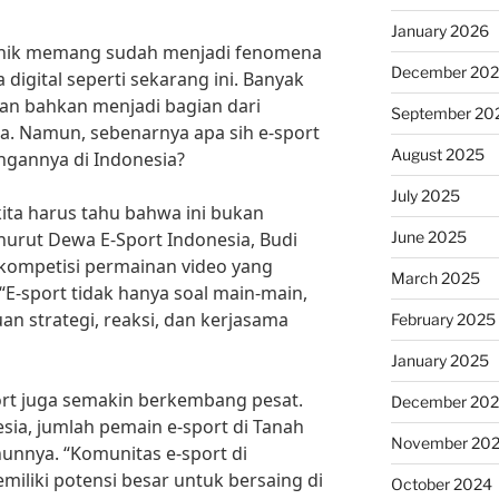
January 2026
ronik memang sudah menjadi fenomena
December 20
a digital seperti sekarang ini. Banyak
an bahkan menjadi bagian dari
September 20
ia. Namun, sebenarnya apa sih e-sport
August 2025
gannya di Indonesia?
July 2025
kita harus tahu bahwa ini bukan
June 2025
urut Dewa E-Sport Indonesia, Budi
h kompetisi permainan video yang
March 2025
 “E-sport tidak hanya soal main-main,
 strategi, reaksi, dan kerjasama
February 2025
January 2025
ort juga semakin berkembang pesat.
December 20
sia, jumlah pemain e-sport di Tanah
November 20
hunnya. “Komunitas e-sport di
miliki potensi besar untuk bersaing di
October 2024