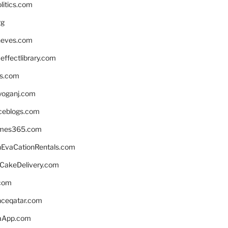
litics.com
rg
neves.com
ffectlibrary.com
ns.com
yoganj.com
rceblogs.com
ames365.com
EvaCationRentals.com
rCakeDelivery.com
.com
enceqatar.com
aApp.com