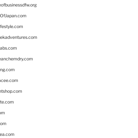
eofbusinessdfw.org
OfJapan.com
ifestyle.com
eekadventures.com
labs.com
leanchemdry.com
ing.com
acee.com
ntshop.com
te.com
om
com
ea.com