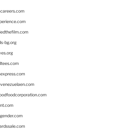
hcareers.com
xperience.com
edthefilm.com
ds-bg.org
ves.org
tees.com
rsexpress.com
venezuelaen.com
oodfoodcorporation.com
nnt.com
gender.com
ardssale.com