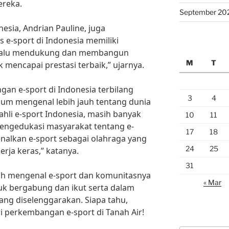
ereka.
September 20
nesia, Andrian Pauline, juga
e-sport di Indonesia memiliki
selalu mendukung dan membangun
M
T
mencapai prestasi terbaik,” ujarnya.
n e-sport di Indonesia terbilang
3
4
elum mengenal lebih jauh tentang dunia
ahli e-sport Indonesia, masih banyak
10
11
mengedukasi masyarakat tentang e-
17
18
enalkan e-sport sebagai olahraga yang
24
25
rja keras,” katanya.
31
ebih mengenal e-sport dan komunitasnya
« Mar
tuk bergabung dan ikut serta dalam
ang diselenggarakan. Siapa tahu,
i perkembangan e-sport di Tanah Air!