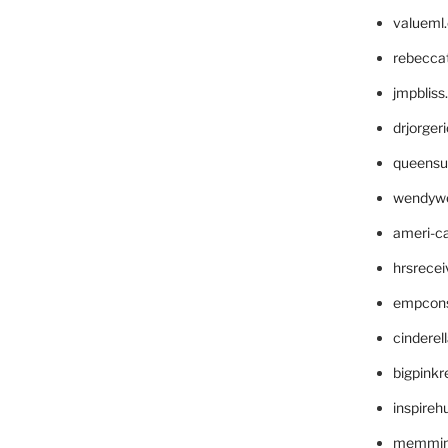
valueml
rebecca
jmpblis
drjorger
queensu
wendyw
ameri-
hrsrece
empcon
cinderel
bigpinkr
inspireh
memming