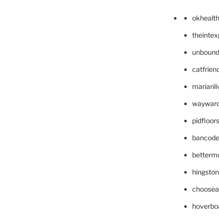
okhealt
theinte
unbound
catfrien
marianli
wayward
pidfloo
bancode
betterm
hingsto
choosea
hoverbo