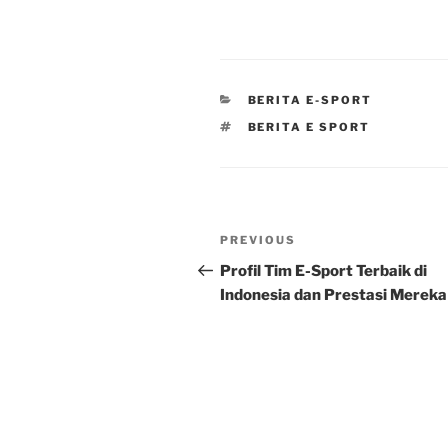
CATEGORIES
BERITA E-SPORT
TAGS
BERITA E SPORT
Post
Previous
PREVIOUS
navigation
Post
Profil Tim E-Sport Terbaik di
Indonesia dan Prestasi Mereka