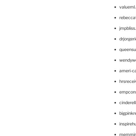
valueml
rebecca
jmpblis
drjorger
queensu
wendyw
ameri-
hrsrece
empcon
cinderel
bigpinkr
inspireh
memming