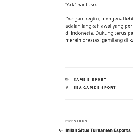
“Ark” Santoso.
Dengan begitu, mengenal lebi
adalah langkah awal yang per
di Indonesia. Dukung terus par
meraih prestasi gemilang di k
CATEGORIES
GAME E-SPORT
TAGS
SEA GAME E SPORT
Post
Previous
PREVIOUS
navigation
Post
Inilah Situs Turnamen Esports