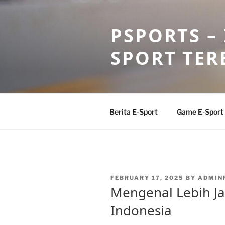
Skip
to
PSPORTS –
content
SPORT TER
Berita E-Sport
Game E-Sport
POSTED
FEBRUARY 17, 2025
BY
ADMIN
ON
Mengenal Lebih J
Indonesia