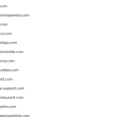
.com
torresjewelry.com
s.com
ico.com
shipa.com
eimerdds.com
camp.com
ivables.com
st1.com
la-support.com
estaurant.com
uahin.com
erspainting.com