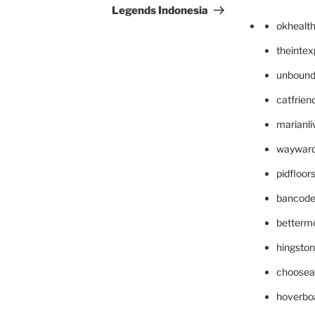
Legends Indonesia
okhealt
theinte
unbound
catfrien
marianli
wayward
pidfloo
bancode
betterm
hingsto
choosea
hoverbo