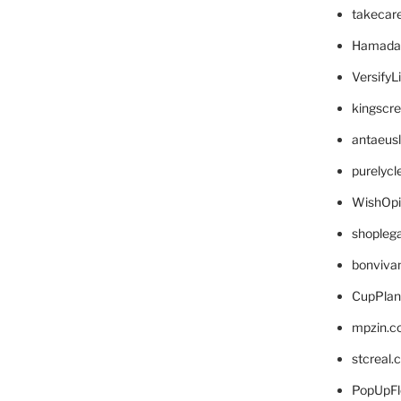
takecar
Hamada
VersifyL
kingscr
antaeus
purelyc
WishOp
shopleg
bonviva
CupPlan
mpzin.c
stcreal.
PopUpFl