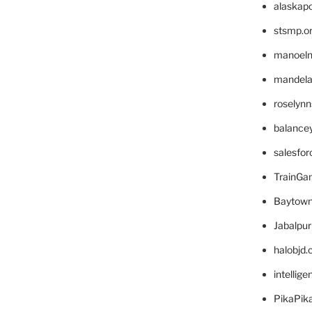
alaskapo
stsmp.o
manoel
mandelae
roselyn
balance
salesfo
TrainG
Baytown
Jabalpu
halobjd
intellig
PikaPik