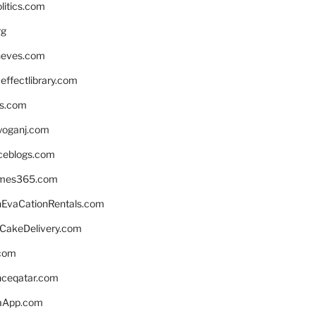
litics.com
rg
neves.com
ffectlibrary.com
ns.com
yoganj.com
rceblogs.com
ames365.com
EvaCationRentals.com
rCakeDelivery.com
.com
enceqatar.com
aApp.com