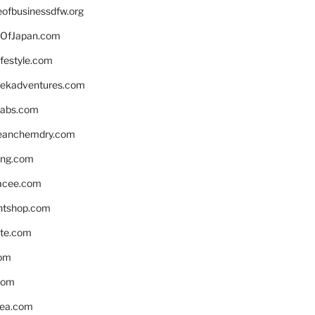
eofbusinessdfw.org
OfJapan.com
ifestyle.com
eekadventures.com
labs.com
leanchemdry.com
ing.com
acee.com
ntshop.com
te.com
om
com
ea.com