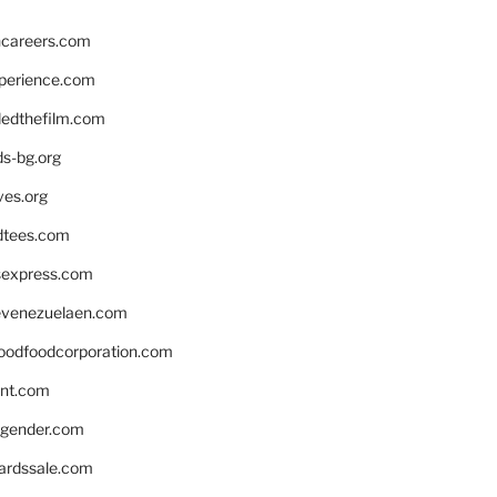
hcareers.com
xperience.com
edthefilm.com
ds-bg.org
ves.org
tees.com
rsexpress.com
venezuelaen.com
oodfoodcorporation.com
nnt.com
gender.com
ardssale.com