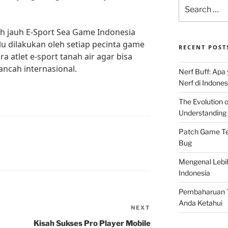
Search
for:
h jauh E-Sport Sea Game Indonesia
lu dilakukan oleh setiap pecinta game
RECENT POST
a atlet e-sport tanah air agar bisa
ancah internasional.
Nerf Buff: Apa
Nerf di Indones
The Evolution 
Understanding 
Patch Game Ter
Bug
Mengenal Lebi
Indonesia
Pembaharuan T
Anda Ketahui
NEXT
Next
Post
Kisah Sukses Pro Player Mobile