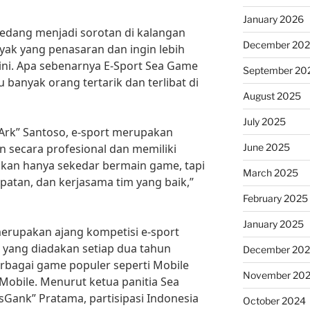
January 2026
edang menjadi sorotan di kalangan
December 20
nyak yang penasaran dan ingin lebih
ni. Apa sebenarnya E-Sport Sea Game
September 20
 banyak orang tertarik dan terlibat di
August 2025
July 2025
“Ark” Santoso, e-sport merupakan
June 2025
 secara profesional dan memiliki
bukan hanya sekedar bermain game, tapi
March 2025
epatan, dan kerjasama tim yang baik,”
February 2025
January 2025
erupakan ajang kompetisi e-sport
a yang diadakan setiap dua tahun
December 20
berbagai game populer seperti Mobile
November 20
Mobile. Menurut ketua panitia Sea
sGank” Pratama, partisipasi Indonesia
October 2024