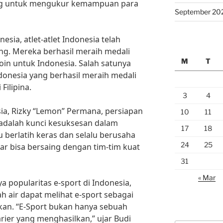
ing untuk mengukur kemampuan para
September 20
sia, atlet-atlet Indonesia telah
ng. Mereka berhasil meraih medali
M
T
n untuk Indonesia. Salah satunya
donesia yang berhasil meraih medali
Filipina.
3
4
sia, Rizky “Lemon” Permana, persiapan
10
11
 adalah kunci kesuksesan dalam
17
18
u berlatih keras dan selalu berusaha
24
25
ar bisa bersaing dengan tim-tim kuat
31
« Mar
popularitas e-sport di Indonesia,
 air dapat melihat e-sport sebagai
kan. “E-Sport bukan hanya sebuah
arier yang menghasilkan,” ujar Budi