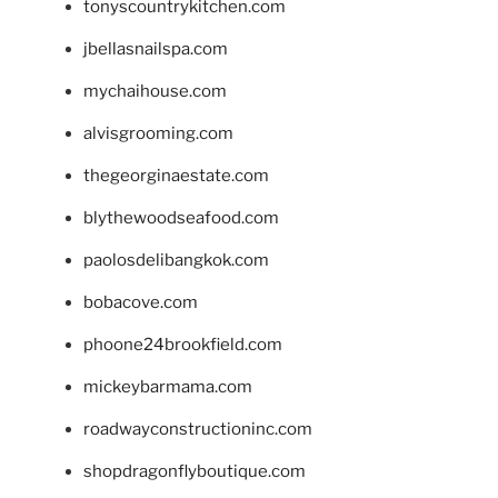
tonyscountrykitchen.com
jbellasnailspa.com
mychaihouse.com
alvisgrooming.com
thegeorginaestate.com
blythewoodseafood.com
paolosdelibangkok.com
bobacove.com
phoone24brookfield.com
mickeybarmama.com
roadwayconstructioninc.com
shopdragonflyboutique.com