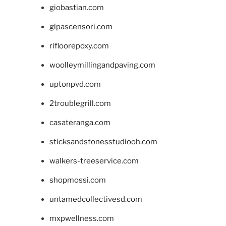
giobastian.com
glpascensori.com
rifloorepoxy.com
woolleymillingandpaving.com
uptonpvd.com
2troublegrill.com
casateranga.com
sticksandstonesstudiooh.com
walkers-treeservice.com
shopmossi.com
untamedcollectivesd.com
mxpwellness.com