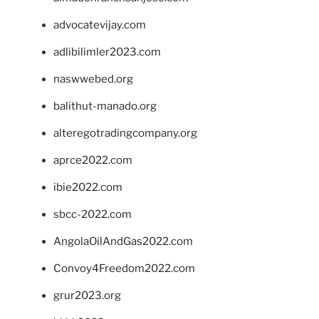
advocatevijay.com
adlibilimler2023.com
naswwebed.org
balithut-manado.org
alteregotradingcompany.org
aprce2022.com
ibie2022.com
sbcc-2022.com
AngolaOilAndGas2022.com
Convoy4Freedom2022.com
grur2023.org