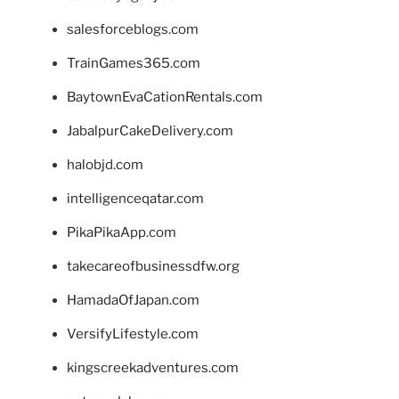
salesforceblogs.com
TrainGames365.com
BaytownEvaCationRentals.com
JabalpurCakeDelivery.com
halobjd.com
intelligenceqatar.com
PikaPikaApp.com
takecareofbusinessdfw.org
HamadaOfJapan.com
VersifyLifestyle.com
kingscreekadventures.com