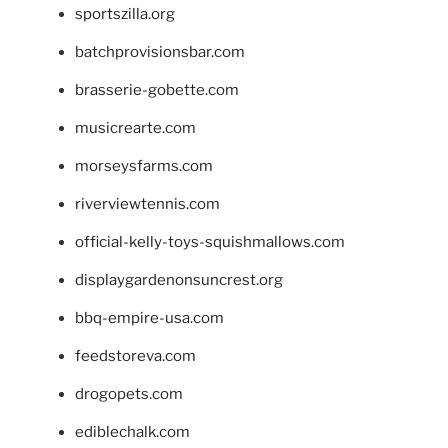
sportszilla.org
batchprovisionsbar.com
brasserie-gobette.com
musicrearte.com
morseysfarms.com
riverviewtennis.com
official-kelly-toys-squishmallows.com
displaygardenonsuncrest.org
bbq-empire-usa.com
feedstoreva.com
drogopets.com
ediblechalk.com