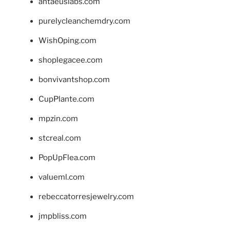
antaeuslabs.com
purelycleanchemdry.com
WishOping.com
shoplegacee.com
bonvivantshop.com
CupPlante.com
mpzin.com
stcreal.com
PopUpFlea.com
valueml.com
rebeccatorresjewelry.com
jmpbliss.com