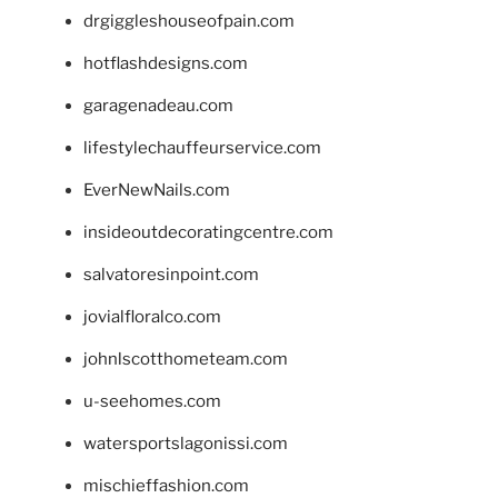
drgiggleshouseofpain.com
hotflashdesigns.com
garagenadeau.com
lifestylechauffeurservice.com
EverNewNails.com
insideoutdecoratingcentre.com
salvatoresinpoint.com
jovialfloralco.com
johnlscotthometeam.com
u-seehomes.com
watersportslagonissi.com
mischieffashion.com