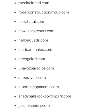
tsecincinnati.com
roderconstructiongroup.com
plazabatai.com
hawkscayresort.com
hellonquads.com
diarioanimales.com
decogaleri.com
unavozparadios.com
shoes-vert.com
elbotanicopanama.com
shadyoaksrockportrvpark.com
jccoinlaundry.com