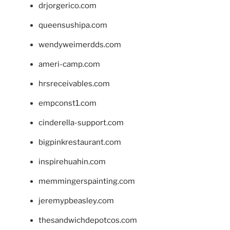
drjorgerico.com
queensushipa.com
wendyweimerdds.com
ameri-camp.com
hrsreceivables.com
empconst1.com
cinderella-support.com
bigpinkrestaurant.com
inspirehuahin.com
memmingerspainting.com
jeremypbeasley.com
thesandwichdepotcos.com