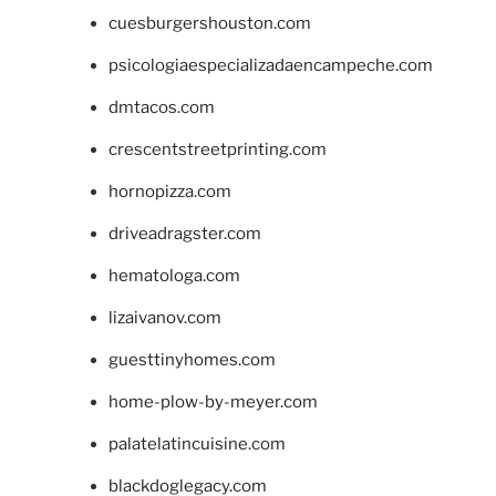
cuesburgershouston.com
psicologiaespecializadaencampeche.com
dmtacos.com
crescentstreetprinting.com
hornopizza.com
driveadragster.com
hematologa.com
lizaivanov.com
guesttinyhomes.com
home-plow-by-meyer.com
palatelatincuisine.com
blackdoglegacy.com