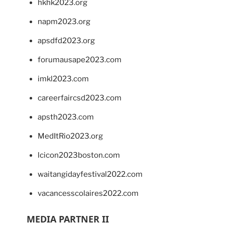
hkhk2023.org
napm2023.org
apsdfd2023.org
forumausape2023.com
imkl2023.com
careerfaircsd2023.com
apsth2023.com
MedItRio2023.org
lcicon2023boston.com
waitangidayfestival2022.com
vacancesscolaires2022.com
MEDIA PARTNER II