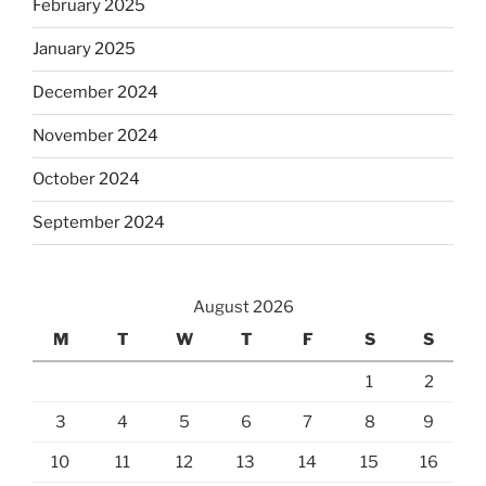
February 2025
January 2025
December 2024
November 2024
October 2024
September 2024
August 2026
M
T
W
T
F
S
S
1
2
3
4
5
6
7
8
9
10
11
12
13
14
15
16