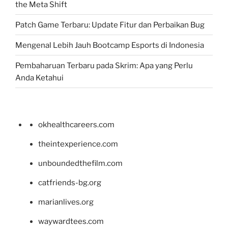
the Meta Shift
Patch Game Terbaru: Update Fitur dan Perbaikan Bug
Mengenal Lebih Jauh Bootcamp Esports di Indonesia
Pembaharuan Terbaru pada Skrim: Apa yang Perlu
Anda Ketahui
okhealthcareers.com
theintexperience.com
unboundedthefilm.com
catfriends-bg.org
marianlives.org
waywardtees.com