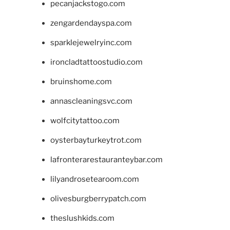
pecanjackstogo.com
zengardendayspa.com
sparklejewelryinc.com
ironcladtattoostudio.com
bruinshome.com
annascleaningsvc.com
wolfcitytattoo.com
oysterbayturkeytrot.com
lafronterarestauranteybar.com
lilyandrosetearoom.com
olivesburgberrypatch.com
theslushkids.com