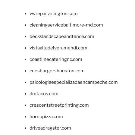
vwrepairarlington.com
cleaningservicebaltimore-md.com
beckslandscapeandfence.com
vistaaltadelveramendi.com
coastlinecateringnc.com
cuesburgershouston.com
psicologiaespecializadaencampeche.com
dmtacos.com
crescentstreetprinting.com
hornopizza.com
driveadragster.com