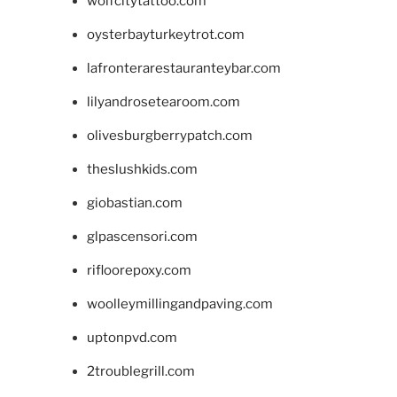
wolfcitytattoo.com
oysterbayturkeytrot.com
lafronterarestauranteybar.com
lilyandrosetearoom.com
olivesburgberrypatch.com
theslushkids.com
giobastian.com
glpascensori.com
rifloorepoxy.com
woolleymillingandpaving.com
uptonpvd.com
2troublegrill.com