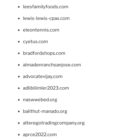
leesfamilyfoods.com
lewis-lewis-cpas.com
eleontennis.com
cyetus.com
bradfordshops.com
almadenranchsanjose.com
advocatevijay.com
adlibilimler2023.com
naswwebed.org
balithut-manado.org
alteregotradingcompany.org
aprce2022.com