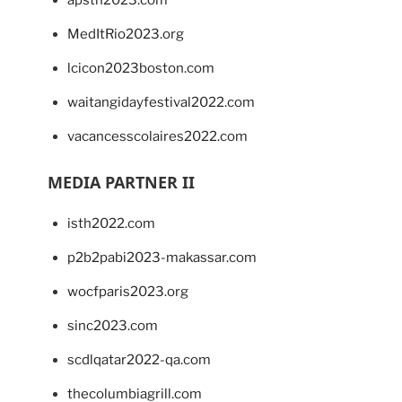
MedItRio2023.org
lcicon2023boston.com
waitangidayfestival2022.com
vacancesscolaires2022.com
MEDIA PARTNER II
isth2022.com
p2b2pabi2023-makassar.com
wocfparis2023.org
sinc2023.com
scdlqatar2022-qa.com
thecolumbiagrill.com