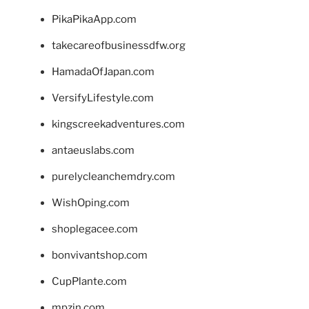
PikaPikaApp.com
takecareofbusinessdfw.org
HamadaOfJapan.com
VersifyLifestyle.com
kingscreekadventures.com
antaeuslabs.com
purelycleanchemdry.com
WishOping.com
shoplegacee.com
bonvivantshop.com
CupPlante.com
mpzin.com