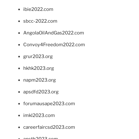
ibie2022.com
sbcc-2022.com
AngolaOilAndGas2022.com
Convoy4Freedom2022.com
grur2023.org
hkhk2023.org
napm2023.org
apsdfd2023.org
forumausape2023.com
imkl2023.com
careerfaircsd2023.com
apsth2023.com