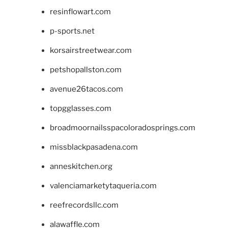
resinflowart.com
p-sports.net
korsairstreetwear.com
petshopallston.com
avenue26tacos.com
topgglasses.com
broadmoornailsspacoloradosprings.com
missblackpasadena.com
anneskitchen.org
valenciamarketytaqueria.com
reefrecordsllc.com
alawaffle.com