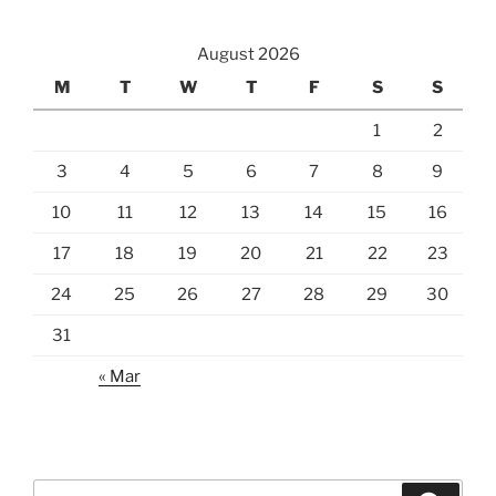
August 2026
M
T
W
T
F
S
S
1
2
3
4
5
6
7
8
9
10
11
12
13
14
15
16
17
18
19
20
21
22
23
24
25
26
27
28
29
30
31
« Mar
Search