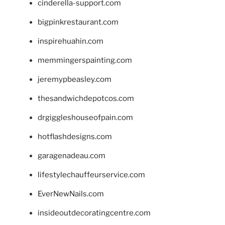
cinderella-support.com
bigpinkrestaurant.com
inspirehuahin.com
memmingerspainting.com
jeremypbeasley.com
thesandwichdepotcos.com
drgiggleshouseofpain.com
hotflashdesigns.com
garagenadeau.com
lifestylechauffeurservice.com
EverNewNails.com
insideoutdecoratingcentre.com