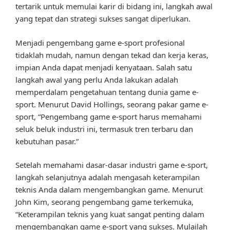
tertarik untuk memulai karir di bidang ini, langkah awal
yang tepat dan strategi sukses sangat diperlukan.
Menjadi pengembang game e-sport profesional
tidaklah mudah, namun dengan tekad dan kerja keras,
impian Anda dapat menjadi kenyataan. Salah satu
langkah awal yang perlu Anda lakukan adalah
memperdalam pengetahuan tentang dunia game e-
sport. Menurut David Hollings, seorang pakar game e-
sport, “Pengembang game e-sport harus memahami
seluk beluk industri ini, termasuk tren terbaru dan
kebutuhan pasar.”
Setelah memahami dasar-dasar industri game e-sport,
langkah selanjutnya adalah mengasah keterampilan
teknis Anda dalam mengembangkan game. Menurut
John Kim, seorang pengembang game terkemuka,
“Keterampilan teknis yang kuat sangat penting dalam
mengembangkan game e-sport yang sukses. Mulailah