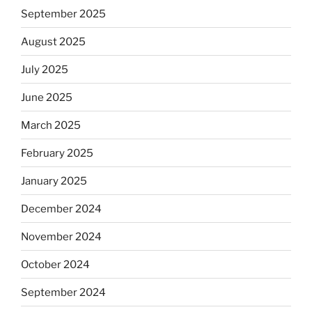
September 2025
August 2025
July 2025
June 2025
March 2025
February 2025
January 2025
December 2024
November 2024
October 2024
September 2024