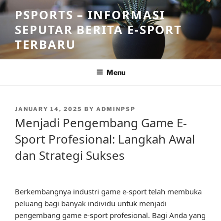
Skip
PSPORTS – INFORMASI
to
SEPUTAR BERITA E-SPORT
content
TERBARU
Menu
POSTED
JANUARY 14, 2025
BY
ADMINPSP
ON
Menjadi Pengembang Game E-
Sport Profesional: Langkah Awal
dan Strategi Sukses
Berkembangnya industri game e-sport telah membuka
peluang bagi banyak individu untuk menjadi
pengembang game e-sport profesional. Bagi Anda yang