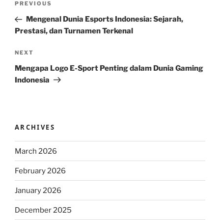
Previous
PREVIOUS
navigation
Post
Mengenal Dunia Esports Indonesia: Sejarah,
Prestasi, dan Turnamen Terkenal
Next
NEXT
Post
Mengapa Logo E-Sport Penting dalam Dunia Gaming
Indonesia
ARCHIVES
March 2026
February 2026
January 2026
December 2025