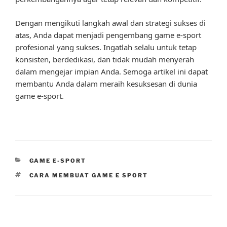
Dengan mengikuti langkah awal dan strategi sukses di
atas, Anda dapat menjadi pengembang game e-sport
profesional yang sukses. Ingatlah selalu untuk tetap
konsisten, berdedikasi, dan tidak mudah menyerah
dalam mengejar impian Anda. Semoga artikel ini dapat
membantu Anda dalam meraih kesuksesan di dunia
game e-sport.
CATEGORIES
GAME E-SPORT
TAGS
CARA MEMBUAT GAME E SPORT
Post