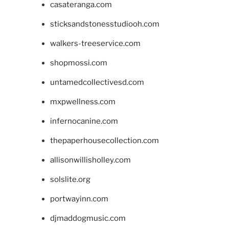
casateranga.com
sticksandstonesstudiooh.com
walkers-treeservice.com
shopmossi.com
untamedcollectivesd.com
mxpwellness.com
infernocanine.com
thepaperhousecollection.com
allisonwillisholley.com
solslite.org
portwayinn.com
djmaddogmusic.com