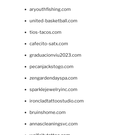
aryouthfishing.com
united-basketball.com
tios-tacos.com
cafecito-satx.com
graduacionviu2023.com
pecanjackstogo.com
zengardendayspa.com
sparklejewelryinc.com
ironcladtattoostudio.com
bruinshome.com
annascleaningsvc.com