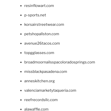
resinflowart.com
p-sports.net
korsairstreetwear.com
petshopallston.com
avenue26tacos.com
topgglasses.com
broadmoornailsspacoloradosprings.com
missblackpasadena.com
anneskitchen.org
valenciamarketytaqueria.com
reefrecordsllc.com
alawaffle.com