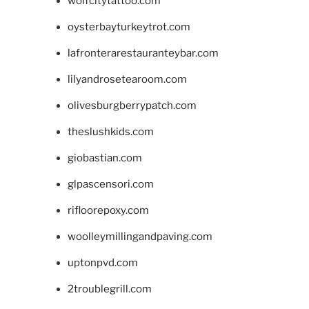
wolfcitytattoo.com
oysterbayturkeytrot.com
lafronterarestauranteybar.com
lilyandrosetearoom.com
olivesburgberrypatch.com
theslushkids.com
giobastian.com
glpascensori.com
rifloorepoxy.com
woolleymillingandpaving.com
uptonpvd.com
2troublegrill.com