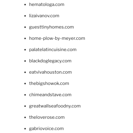
hematologa.com
lizaivanov.com
guesttinyhomes.com
home-plow-by-meyer.com
palatelatincuisine.com
blackdoglegacy.com
eatvivahouston.com
thebigshowok.com
chimeandstave.com
greatwallseafoodny.com
theloverose.com
gabriovoice.com