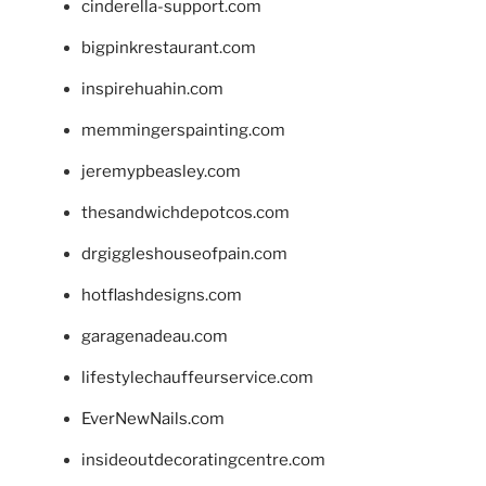
cinderella-support.com
bigpinkrestaurant.com
inspirehuahin.com
memmingerspainting.com
jeremypbeasley.com
thesandwichdepotcos.com
drgiggleshouseofpain.com
hotflashdesigns.com
garagenadeau.com
lifestylechauffeurservice.com
EverNewNails.com
insideoutdecoratingcentre.com