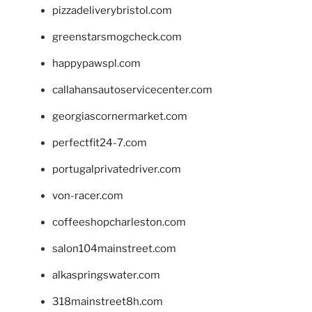
pizzadeliverybristol.com
greenstarsmogcheck.com
happypawspl.com
callahansautoservicecenter.com
georgiascornermarket.com
perfectfit24-7.com
portugalprivatedriver.com
von-racer.com
coffeeshopcharleston.com
salon104mainstreet.com
alkaspringswater.com
318mainstreet8h.com