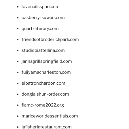
lovenailsspari.com
oakberry-kuwait.com
quartzliterary.com
friendsofbroderickpark.com
studiopiattellina.com
jannagrillspringfield.com
fujiyamacharleston.com
elpatronchardon.com
donglaishun-order.com
fiamc-rome2022.org
mariceworldessentials.com
lafisheriarestaurant.com