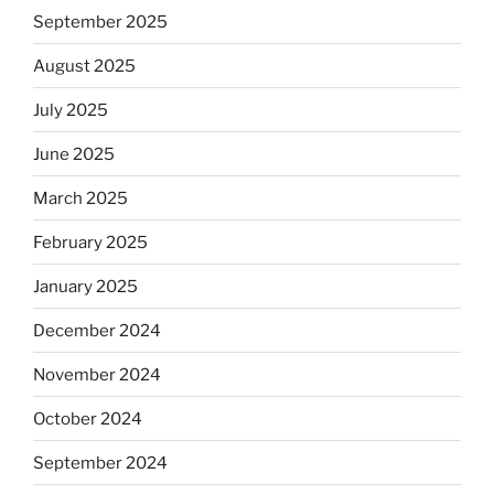
September 2025
August 2025
July 2025
June 2025
March 2025
February 2025
January 2025
December 2024
November 2024
October 2024
September 2024