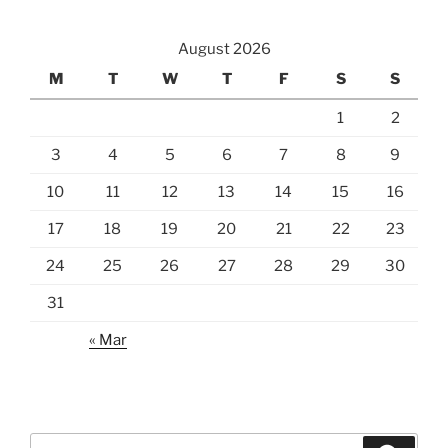
August 2026
M
T
W
T
F
S
S
1
2
3
4
5
6
7
8
9
10
11
12
13
14
15
16
17
18
19
20
21
22
23
24
25
26
27
28
29
30
31
« Mar
Search