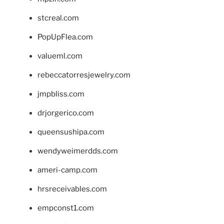
stcreal.com
PopUpFlea.com
valueml.com
rebeccatorresjewelry.com
jmpbliss.com
drjorgerico.com
queensushipa.com
wendyweimerdds.com
ameri-camp.com
hrsreceivables.com
empconst1.com