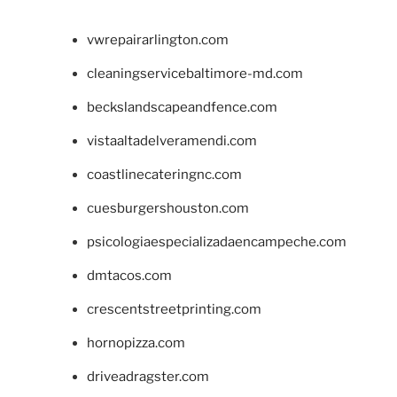
vwrepairarlington.com
cleaningservicebaltimore-md.com
beckslandscapeandfence.com
vistaaltadelveramendi.com
coastlinecateringnc.com
cuesburgershouston.com
psicologiaespecializadaencampeche.com
dmtacos.com
crescentstreetprinting.com
hornopizza.com
driveadragster.com