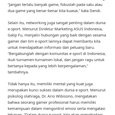
“Jangan terlalu banyak game, fokuslah pada satu atau
dua game yang benar-benar kita kuasai,” kata Dendi.
Selain itu, networking juga sangat penting dalam dunia
e-sport. Menurut Direktur Marketing ASUS Indonesia,
Galip Fu, menjalin hubungan yang baik dengan sesama
gamer dan tim e-sport lainnya dapat membantu kita
untuk mendapatkan informasi dan peluang baru.
“Bergabunglah dengan komunitas e-sport di Indonesia,
ikuti turnamen-turnamen lokal, dan jangan ragu untuk
bertanya kepada yang lebih berpengalaman,”
tambahnya.
Tidak hanya itu, memiliki mental yang kuat juga
merupakan kunci sukses dalam dunia e-sport. Menurut
psikolog olahraga, Dr. Ario Wibisono, mengatakan
bahwa seorang gamer profesional harus memiliki
kemampuan dalam mengontrol emosi serta mengatasi
tekanan. “Dalam dunia e-sport, kita akan menghadapi