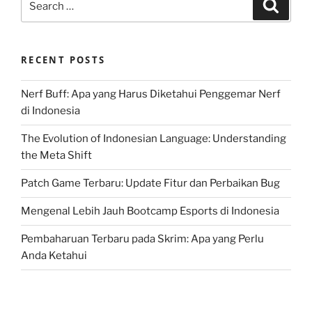
Search
for:
RECENT POSTS
Nerf Buff: Apa yang Harus Diketahui Penggemar Nerf
di Indonesia
The Evolution of Indonesian Language: Understanding
the Meta Shift
Patch Game Terbaru: Update Fitur dan Perbaikan Bug
Mengenal Lebih Jauh Bootcamp Esports di Indonesia
Pembaharuan Terbaru pada Skrim: Apa yang Perlu
Anda Ketahui