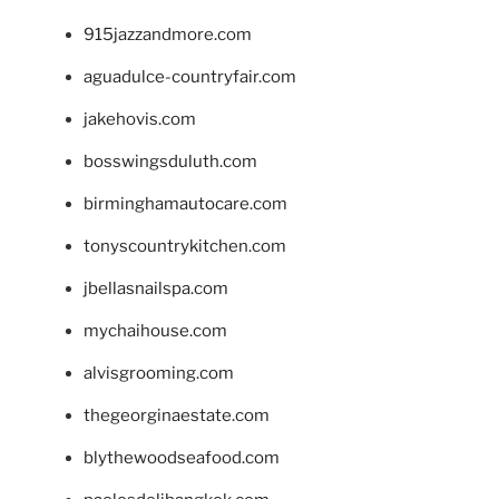
915jazzandmore.com
aguadulce-countryfair.com
jakehovis.com
bosswingsduluth.com
birminghamautocare.com
tonyscountrykitchen.com
jbellasnailspa.com
mychaihouse.com
alvisgrooming.com
thegeorginaestate.com
blythewoodseafood.com