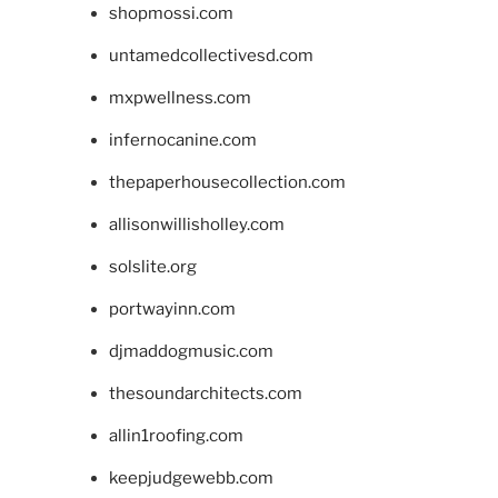
shopmossi.com
untamedcollectivesd.com
mxpwellness.com
infernocanine.com
thepaperhousecollection.com
allisonwillisholley.com
solslite.org
portwayinn.com
djmaddogmusic.com
thesoundarchitects.com
allin1roofing.com
keepjudgewebb.com