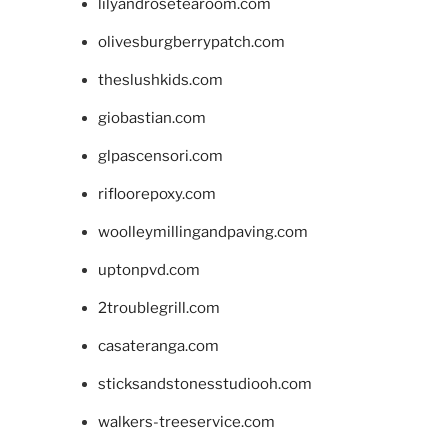
lilyandrosetearoom.com
olivesburgberrypatch.com
theslushkids.com
giobastian.com
glpascensori.com
rifloorepoxy.com
woolleymillingandpaving.com
uptonpvd.com
2troublegrill.com
casateranga.com
sticksandstonesstudiooh.com
walkers-treeservice.com