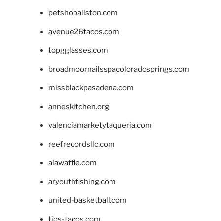
petshopallston.com
avenue26tacos.com
topgglasses.com
broadmoornailsspacoloradosprings.com
missblackpasadena.com
anneskitchen.org
valenciamarketytaqueria.com
reefrecordsllc.com
alawaffle.com
aryouthfishing.com
united-basketball.com
tios-tacos.com