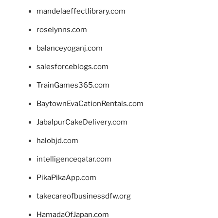
mandelaeffectlibrary.com
roselynns.com
balanceyoganj.com
salesforceblogs.com
TrainGames365.com
BaytownEvaCationRentals.com
JabalpurCakeDelivery.com
halobjd.com
intelligenceqatar.com
PikaPikaApp.com
takecareofbusinessdfw.org
HamadaOfJapan.com