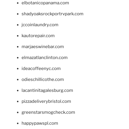
elbotanicopanama.com
shadyoaksrockportrvpark.com
jccoinlaundry.com
kautorepair.com
marjaeswinebar.com
elmazatlanclinton.com
ideacoffeenyc.com
odieschillicothe.com
lacantinitagalesburg.com
pizzadeliverybristol.com
greenstarsmogcheck.com
happypawspl.com