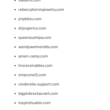
valueml.com
rebeccatorresjewelry.com
jmpbliss.com
drjorgerico.com
queensushipa.com
wendyweimerdds.com
ameri-camp.com
hrsreceivables.com
empconst1.com
cinderella-support.com
bigpinkrestaurant.com
inspirehuahin.com