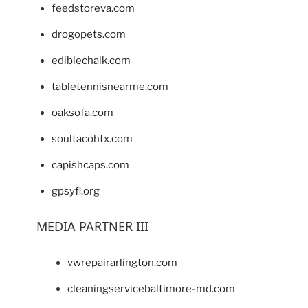
feedstoreva.com
drogopets.com
ediblechalk.com
tabletennisnearme.com
oaksofa.com
soultacohtx.com
capishcaps.com
gpsyfl.org
MEDIA PARTNER III
vwrepairarlington.com
cleaningservicebaltimore-md.com