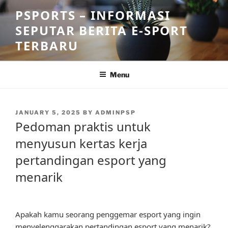
Skip
PSPORTS – INFORMASI
to
SEPUTAR BERITA E-SPORT
content
TERBARU
Menu
POSTED
JANUARY 5, 2025
BY
ADMINPSP
ON
Pedoman praktis untuk
menyusun kertas kerja
pertandingan esport yang
menarik
Apakah kamu seorang penggemar esport yang ingin
menyelenggarakan pertandingan esport yang menarik?