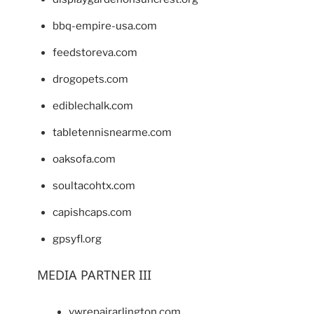
bbq-empire-usa.com
feedstoreva.com
drogopets.com
ediblechalk.com
tabletennisnearme.com
oaksofa.com
soultacohtx.com
capishcaps.com
gpsyfl.org
MEDIA PARTNER III
vwrepairarlington.com