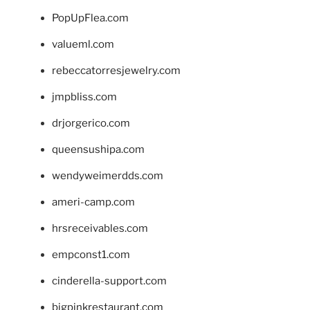
PopUpFlea.com
valueml.com
rebeccatorresjewelry.com
jmpbliss.com
drjorgerico.com
queensushipa.com
wendyweimerdds.com
ameri-camp.com
hrsreceivables.com
empconst1.com
cinderella-support.com
bigpinkrestaurant.com