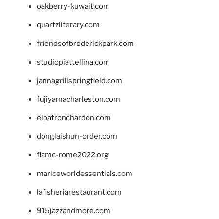
oakberry-kuwait.com
quartzliterary.com
friendsofbroderickpark.com
studiopiattellina.com
jannagrillspringfield.com
fujiyamacharleston.com
elpatronchardon.com
donglaishun-order.com
fiamc-rome2022.org
mariceworldessentials.com
lafisheriarestaurant.com
915jazzandmore.com