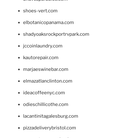
shoes-vert.com
elbotanicopanama.com
shadyoaksrockportrvpark.com
jccoinlaundry.com
kautorepair.com
marjaeswinebar.com
elmazatlanclinton.com
ideacoffeenyc.com
odieschillicothe.com
lacantinitagalesburg.com
pizzadeliverybristol.com