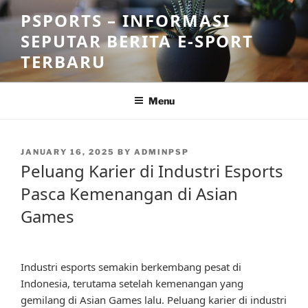
Skip
PSPORTS – INFORMASI
to
SEPUTAR BERITA E-SPORT
content
TERBARU
Menu
POSTED
JANUARY 16, 2025
BY
ADMINPSP
ON
Peluang Karier di Industri Esports
Pasca Kemenangan di Asian
Games
Industri esports semakin berkembang pesat di
Indonesia, terutama setelah kemenangan yang
gemilang di Asian Games lalu. Peluang karier di industri