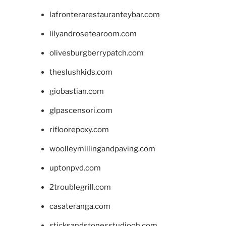
lafronterarestauranteybar.com
lilyandrosetearoom.com
olivesburgberrypatch.com
theslushkids.com
giobastian.com
glpascensori.com
rifloorepoxy.com
woolleymillingandpaving.com
uptonpvd.com
2troublegrill.com
casateranga.com
sticksandstonesstudiooh.com