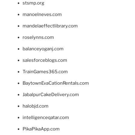
stsmp.org
manoelneves.com
mandelaeffectlibrary.com
roselynns.com
balanceyoganj.com
salesforceblogs.com
TrainGames365.com
BaytownEvaCationRentals.com
JabalpurCakeDelivery.com
halobjd.com
intelligenceqatar.com
PikaPikaApp.com