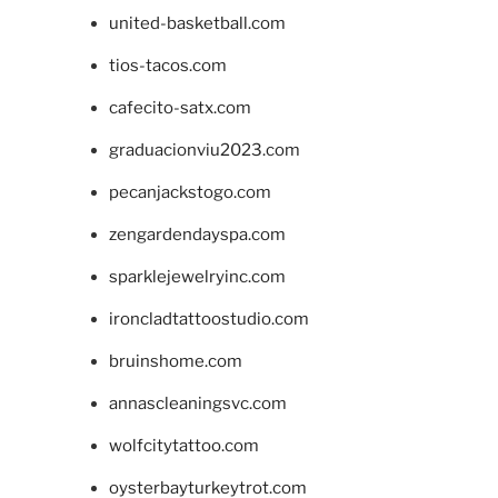
united-basketball.com
tios-tacos.com
cafecito-satx.com
graduacionviu2023.com
pecanjackstogo.com
zengardendayspa.com
sparklejewelryinc.com
ironcladtattoostudio.com
bruinshome.com
annascleaningsvc.com
wolfcitytattoo.com
oysterbayturkeytrot.com