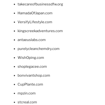
takecareofbusinessdfw.org
HamadaOfJapan.com
VersifyLifestyle.com
kingscreekadventures.com
antaeuslabs.com
purelycleanchemdry.com
WishOping.com
shoplegacee.com
bonvivantshop.com
CupPlante.com
mpzin.com
stcreal.com