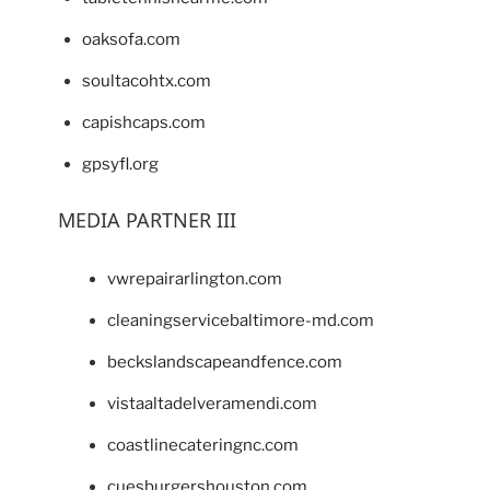
oaksofa.com
soultacohtx.com
capishcaps.com
gpsyfl.org
MEDIA PARTNER III
vwrepairarlington.com
cleaningservicebaltimore-md.com
beckslandscapeandfence.com
vistaaltadelveramendi.com
coastlinecateringnc.com
cuesburgershouston.com