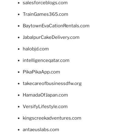
salesforceblogs.com
TrainGames365.com
BaytownEvaCationRentals.com
JabalpurCakeDelivery.com
halobjd.com
intelligenceqatar.com
PikaPikaApp.com
takecareofbusinessdfw.org
HamadaOfJapan.com
VersifyLifestyle.com
kingscreekadventures.com
antaeuslabs.com