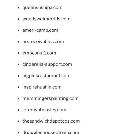
queensushipa.com
wendyweimerdds.com
ameri-camp.com
hrsreceivables.com
empconst1.com
cinderella-support.com
bigpinkrestaurant.com
inspirehuahin.com
memmingerspainting.com
jeremypbeasley.com
thesandwichdepotcos.com
drgiggleshouseofpain.com