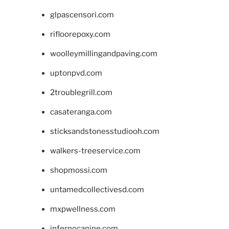
glpascensori.com
rifloorepoxy.com
woolleymillingandpaving.com
uptonpvd.com
2troublegrill.com
casateranga.com
sticksandstonesstudiooh.com
walkers-treeservice.com
shopmossi.com
untamedcollectivesd.com
mxpwellness.com
infernocanine.com