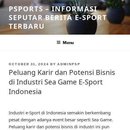
Skip
PSPORTS – INFORMASI
to
SEPUTAR BERITA E-SPORT
content
TERBARU
Menu
POSTED
OCTOBER 31, 2024
BY
ADMINPSP
ON
Peluang Karir dan Potensi Bisnis
di Industri Sea Game E-Sport
Indonesia
Industri e-Sport di Indonesia semakin berkembang
pesat dengan adanya event besar seperti Sea Game.
Peluang karir dan potensi bisnis di industri ini pun