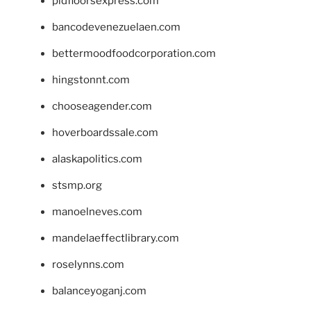
pidfloorsexpress.com
bancodevenezuelaen.com
bettermoodfoodcorporation.com
hingstonnt.com
chooseagender.com
hoverboardssale.com
alaskapolitics.com
stsmp.org
manoelneves.com
mandelaeffectlibrary.com
roselynns.com
balanceyoganj.com