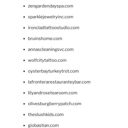
zengardendayspa.com
sparklejewelryinc.com
ironcladtattoostudio.com
bruinshome.com
annascleaningsvc.com
wolfcitytattoo.com
oysterbayturkeytrot.com
lafronterarestauranteybar.com
lilyandrosetearoom.com
olivesburgberrypatch.com
theslushkids.com
giobastian.com