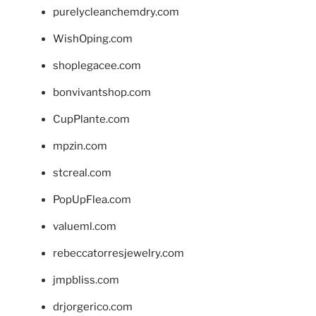
purelycleanchemdry.com
WishOping.com
shoplegacee.com
bonvivantshop.com
CupPlante.com
mpzin.com
stcreal.com
PopUpFlea.com
valueml.com
rebeccatorresjewelry.com
jmpbliss.com
drjorgerico.com