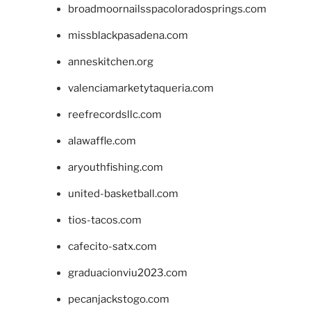
broadmoornailsspacoloradosprings.com
missblackpasadena.com
anneskitchen.org
valenciamarketytaqueria.com
reefrecordsllc.com
alawaffle.com
aryouthfishing.com
united-basketball.com
tios-tacos.com
cafecito-satx.com
graduacionviu2023.com
pecanjackstogo.com