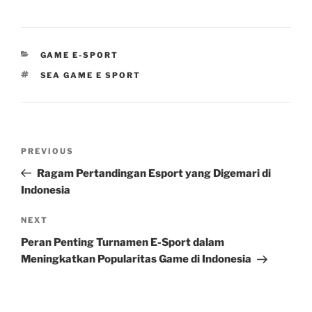
CATEGORIES
GAME E-SPORT
TAGS
SEA GAME E SPORT
Post
Previous
PREVIOUS
navigation
Post
Ragam Pertandingan Esport yang Digemari di
Indonesia
Next
NEXT
Post
Peran Penting Turnamen E-Sport dalam
Meningkatkan Popularitas Game di Indonesia