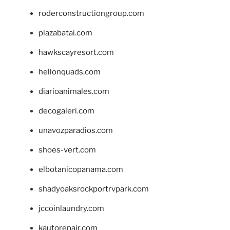
roderconstructiongroup.com
plazabatai.com
hawkscayresort.com
hellonquads.com
diarioanimales.com
decogaleri.com
unavozparadios.com
shoes-vert.com
elbotanicopanama.com
shadyoaksrockportrvpark.com
jccoinlaundry.com
kautorepair.com