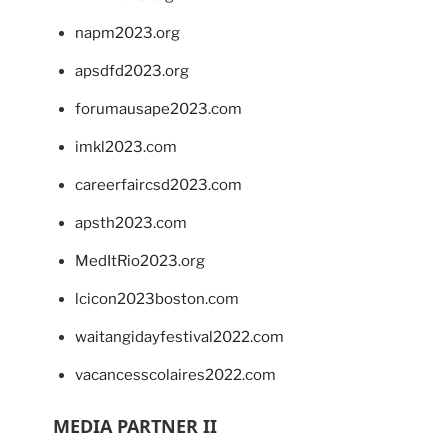
napm2023.org
apsdfd2023.org
forumausape2023.com
imkl2023.com
careerfaircsd2023.com
apsth2023.com
MedItRio2023.org
lcicon2023boston.com
waitangidayfestival2022.com
vacancesscolaires2022.com
MEDIA PARTNER II