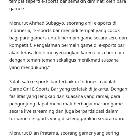
tempat seperti e-sports bar semakin diminati oleh para
gamers.
Menurut Ahmad Subagyo, seorang ahli e-sports di
Indonesia, “E-sports bar menjadi tempat yang cocok
bagi para gamers untuk bermain game secara seru dan
kompetitif. Pengalaman bermain game di e-sports bar
akan terasa lebih menyenangkan karena bisa bermain
dengan teman-teman sekaligus menikmati suasana
yang mendukung.”
Salah satu e-sports bar terbaik di Indonesia adalah
Game On! E-Sports Bar yang terletak di Jakarta. Dengan
fasilitas yang lengkap dan suasana yang ramai, para
pengunjung dapat menikmati berbagai macam game
secara live streaming dan juga berpartisipasi dalam
turnamen e-sports yang diselenggarakan secara rutin.
Menurut Dian Pratama, seorang gamer yang sering