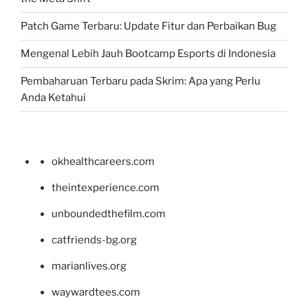
Patch Game Terbaru: Update Fitur dan Perbaikan Bug
Mengenal Lebih Jauh Bootcamp Esports di Indonesia
Pembaharuan Terbaru pada Skrim: Apa yang Perlu
Anda Ketahui
okhealthcareers.com
theintexperience.com
unboundedthefilm.com
catfriends-bg.org
marianlives.org
waywardtees.com