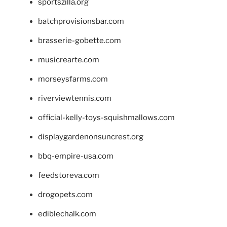
sportszilla.org
batchprovisionsbar.com
brasserie-gobette.com
musicrearte.com
morseysfarms.com
riverviewtennis.com
official-kelly-toys-squishmallows.com
displaygardenonsuncrest.org
bbq-empire-usa.com
feedstoreva.com
drogopets.com
ediblechalk.com