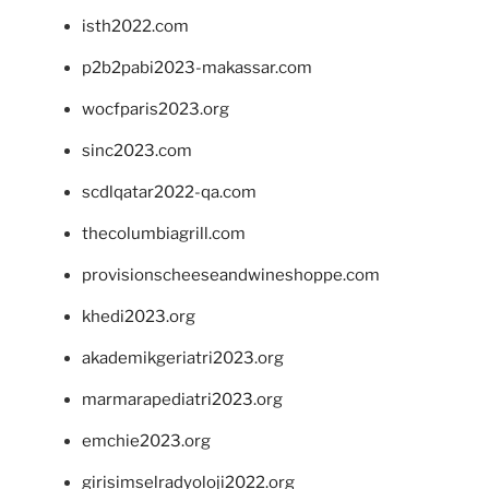
isth2022.com
p2b2pabi2023-makassar.com
wocfparis2023.org
sinc2023.com
scdlqatar2022-qa.com
thecolumbiagrill.com
provisionscheeseandwineshoppe.com
khedi2023.org
akademikgeriatri2023.org
marmarapediatri2023.org
emchie2023.org
girisimselradyoloji2022.org