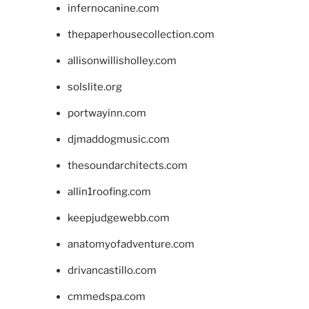
infernocanine.com
thepaperhousecollection.com
allisonwillisholley.com
solslite.org
portwayinn.com
djmaddogmusic.com
thesoundarchitects.com
allin1roofing.com
keepjudgewebb.com
anatomyofadventure.com
drivancastillo.com
cmmedspa.com