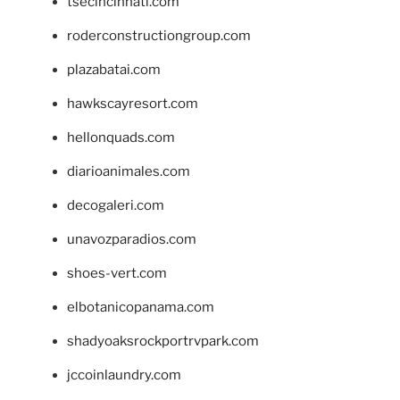
tsecincinnati.com
roderconstructiongroup.com
plazabatai.com
hawkscayresort.com
hellonquads.com
diarioanimales.com
decogaleri.com
unavozparadios.com
shoes-vert.com
elbotanicopanama.com
shadyoaksrockportrvpark.com
jccoinlaundry.com