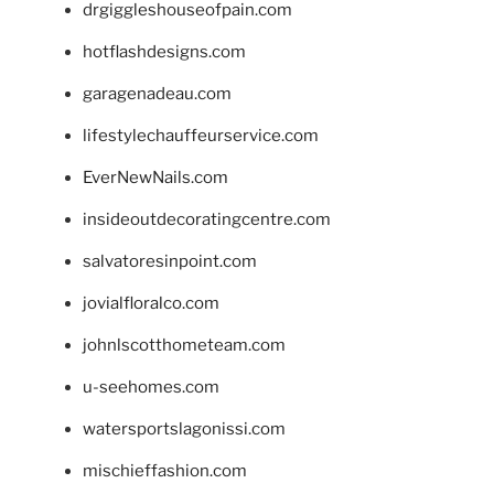
drgiggleshouseofpain.com
hotflashdesigns.com
garagenadeau.com
lifestylechauffeurservice.com
EverNewNails.com
insideoutdecoratingcentre.com
salvatoresinpoint.com
jovialfloralco.com
johnlscotthometeam.com
u-seehomes.com
watersportslagonissi.com
mischieffashion.com