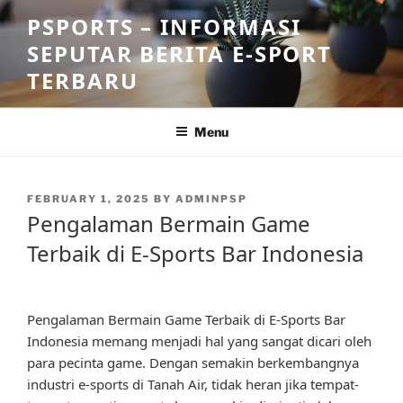
Skip
PSPORTS – INFORMASI
to
SEPUTAR BERITA E-SPORT
content
TERBARU
Menu
POSTED
FEBRUARY 1, 2025
BY
ADMINPSP
ON
Pengalaman Bermain Game
Terbaik di E-Sports Bar Indonesia
Pengalaman Bermain Game Terbaik di E-Sports Bar
Indonesia memang menjadi hal yang sangat dicari oleh
para pecinta game. Dengan semakin berkembangnya
industri e-sports di Tanah Air, tidak heran jika tempat-