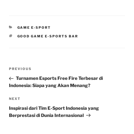
CATEGORIES
GAME E-SPORT
TAGS
GOOD GAME E-SPORTS BAR
Post
Previous
PREVIOUS
navigation
Post
Turnamen Esports Free Fire Terbesar di
Indonesia: Siapa yang Akan Menang?
Next
NEXT
Post
Inspirasi dari Tim E-Sport Indonesia yang
Berprestasi di Dunia Internasional