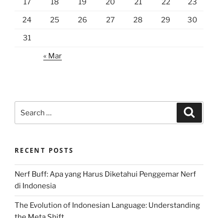
17
18
19
20
21
22
23
24
25
26
27
28
29
30
31
« Mar
Search
Search
for:
RECENT POSTS
Nerf Buff: Apa yang Harus Diketahui Penggemar Nerf
di Indonesia
The Evolution of Indonesian Language: Understanding
the Meta Shift