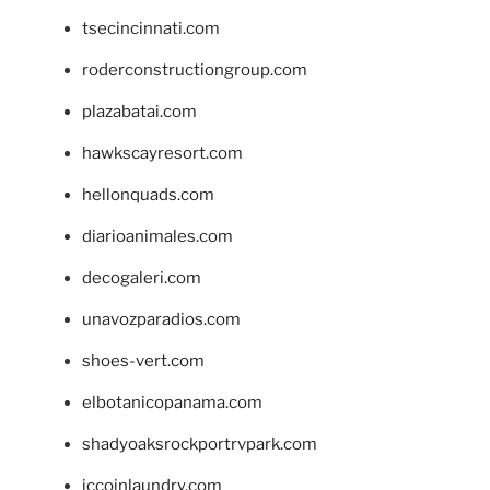
tsecincinnati.com
roderconstructiongroup.com
plazabatai.com
hawkscayresort.com
hellonquads.com
diarioanimales.com
decogaleri.com
unavozparadios.com
shoes-vert.com
elbotanicopanama.com
shadyoaksrockportrvpark.com
jccoinlaundry.com