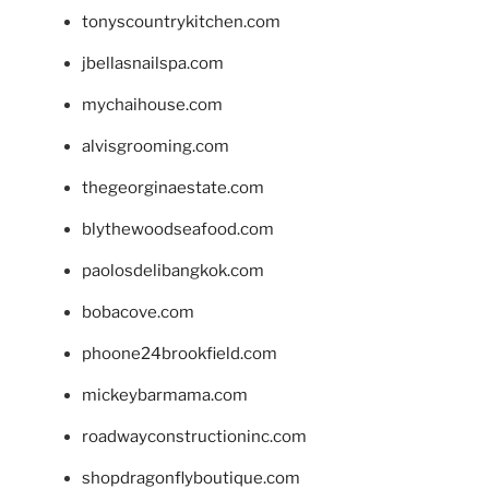
tonyscountrykitchen.com
jbellasnailspa.com
mychaihouse.com
alvisgrooming.com
thegeorginaestate.com
blythewoodseafood.com
paolosdelibangkok.com
bobacove.com
phoone24brookfield.com
mickeybarmama.com
roadwayconstructioninc.com
shopdragonflyboutique.com