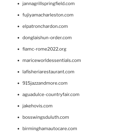
jannagrillspringfield.com
fujiyamacharleston.com
elpatronchardon.com
donglaishun-order.com
fiamc-rome2022.org
mariceworldessentials.com
lafisheriarestaurant.com
915jazzandmore.com
aguadulce-countryfair.com
jakehovis.com
bosswingsduluth.com
birminghamautocare.com