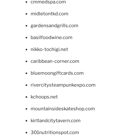
cmmedspa.com
midletontkd.com
gardensandgrills.com
basilfoodwine.com
nikko-tochigi.net
caribbean-corner.com
bluemoongiftcards.com
rivercitysteampunkexpo.com
kchoops.net
mountainsideskateshop.com
kirtlandcitytavern.com
301nutritionspot.com