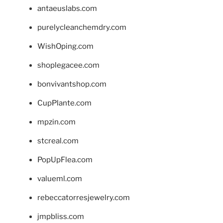
antaeuslabs.com
purelycleanchemdry.com
WishOping.com
shoplegacee.com
bonvivantshop.com
CupPlante.com
mpzin.com
stcreal.com
PopUpFlea.com
valueml.com
rebeccatorresjewelry.com
jmpbliss.com