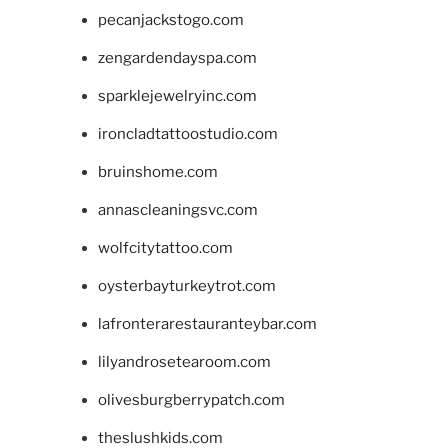
pecanjackstogo.com
zengardendayspa.com
sparklejewelryinc.com
ironcladtattoostudio.com
bruinshome.com
annascleaningsvc.com
wolfcitytattoo.com
oysterbayturkeytrot.com
lafronterarestauranteybar.com
lilyandrosetearoom.com
olivesburgberrypatch.com
theslushkids.com