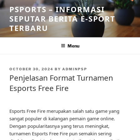
Skip
PSPORTS – INFORMASI
to
SEPUTAR BERITA E-SPORT
content
TERBARU
Menu
POSTED
OCTOBER 30, 2024
BY
ADMINPSP
ON
Penjelasan Format Turnamen
Esports Free Fire
Esports Free Fire merupakan salah satu game yang
sangat populer di kalangan pemain game online.
Dengan popularitasnya yang terus meningkat,
turnamen Esports Free Fire pun semakin sering