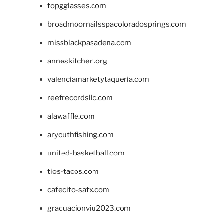
topgglasses.com
broadmoornailsspacoloradosprings.com
missblackpasadena.com
anneskitchen.org
valenciamarketytaqueria.com
reefrecordsllc.com
alawaffle.com
aryouthfishing.com
united-basketball.com
tios-tacos.com
cafecito-satx.com
graduacionviu2023.com