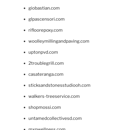
giobastian.com
glpascensori.com
rifloorepoxy.com
woolleymillingandpaving.com
uptonpvd.com
2troublegrill.com
casateranga.com
sticksandstonesstudiooh.com
walkers-treeservice.com
shopmossi.com
untamedcollectivesd.com
mxpwellness.com