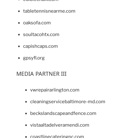
tabletennisnearme.com
oaksofa.com
soultacohtx.com
capishcaps.com
gpsyfl.org
MEDIA PARTNER III
vwrepairarlington.com
cleaningservicebaltimore-md.com
beckslandscapeandfence.com
vistaaltadelveramendi.com
coastlinecateringnc.com