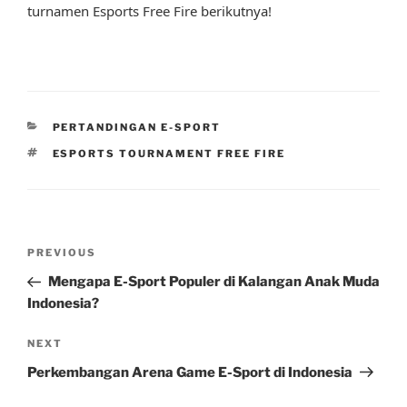
turnamen Esports Free Fire berikutnya!
CATEGORIES
PERTANDINGAN E-SPORT
TAGS
ESPORTS TOURNAMENT FREE FIRE
Post
Previous
PREVIOUS
navigation
Post
Mengapa E-Sport Populer di Kalangan Anak Muda
Indonesia?
Next
NEXT
Post
Perkembangan Arena Game E-Sport di Indonesia