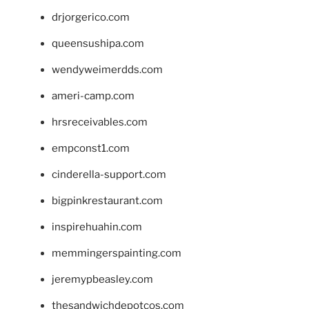
drjorgerico.com
queensushipa.com
wendyweimerdds.com
ameri-camp.com
hrsreceivables.com
empconst1.com
cinderella-support.com
bigpinkrestaurant.com
inspirehuahin.com
memmingerspainting.com
jeremypbeasley.com
thesandwichdepotcos.com