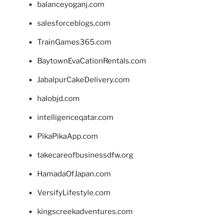
balanceyoganj.com
salesforceblogs.com
TrainGames365.com
BaytownEvaCationRentals.com
JabalpurCakeDelivery.com
halobjd.com
intelligenceqatar.com
PikaPikaApp.com
takecareofbusinessdfw.org
HamadaOfJapan.com
VersifyLifestyle.com
kingscreekadventures.com