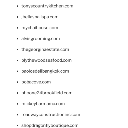
tonyscountrykitchen.com
jbellasnailspa.com
mychaihouse.com
alvisgrooming.com
thegeorginaestate.com
blythewoodseafood.com
paolosdelibangkok.com
bobacove.com
phoone24brookfield.com
mickeybarmama.com
roadwayconstructioninc.com
shopdragonflyboutique.com