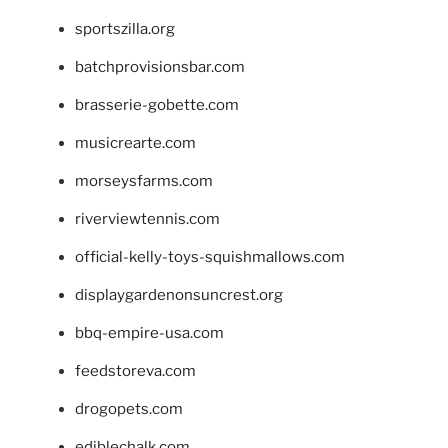
sportszilla.org
batchprovisionsbar.com
brasserie-gobette.com
musicrearte.com
morseysfarms.com
riverviewtennis.com
official-kelly-toys-squishmallows.com
displaygardenonsuncrest.org
bbq-empire-usa.com
feedstoreva.com
drogopets.com
ediblechalk.com