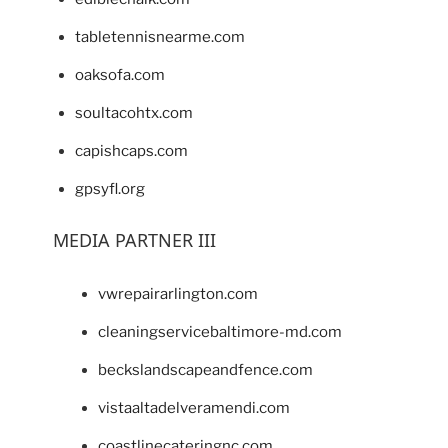
tabletennisnearme.com
oaksofa.com
soultacohtx.com
capishcaps.com
gpsyfl.org
MEDIA PARTNER III
vwrepairarlington.com
cleaningservicebaltimore-md.com
beckslandscapeandfence.com
vistaaltadelveramendi.com
coastlinecateringnc.com