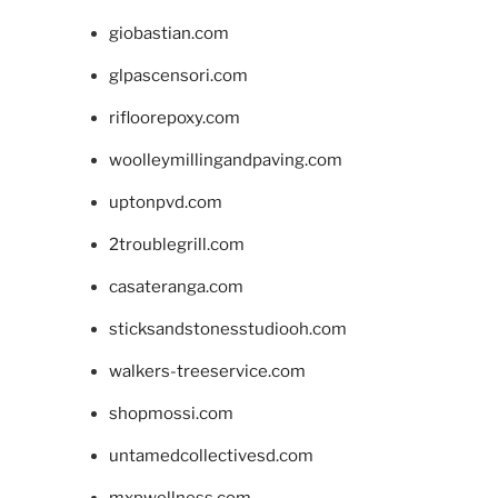
giobastian.com
glpascensori.com
rifloorepoxy.com
woolleymillingandpaving.com
uptonpvd.com
2troublegrill.com
casateranga.com
sticksandstonesstudiooh.com
walkers-treeservice.com
shopmossi.com
untamedcollectivesd.com
mxpwellness.com