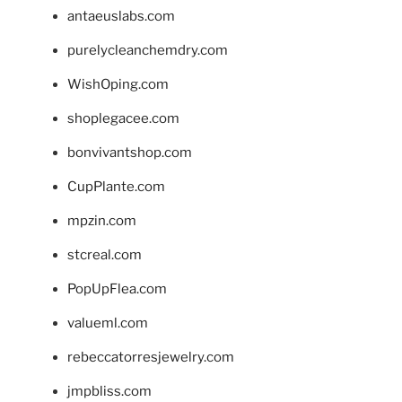
antaeuslabs.com
purelycleanchemdry.com
WishOping.com
shoplegacee.com
bonvivantshop.com
CupPlante.com
mpzin.com
stcreal.com
PopUpFlea.com
valueml.com
rebeccatorresjewelry.com
jmpbliss.com