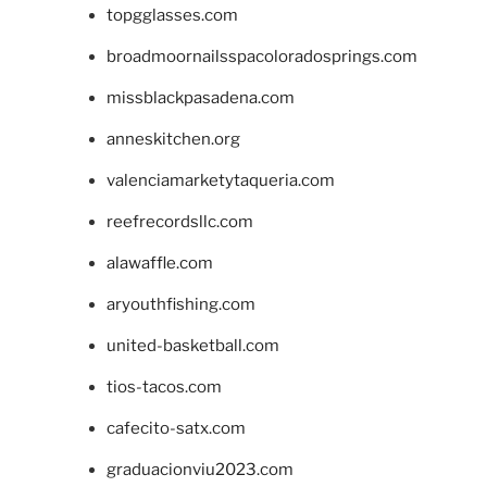
topgglasses.com
broadmoornailsspacoloradosprings.com
missblackpasadena.com
anneskitchen.org
valenciamarketytaqueria.com
reefrecordsllc.com
alawaffle.com
aryouthfishing.com
united-basketball.com
tios-tacos.com
cafecito-satx.com
graduacionviu2023.com