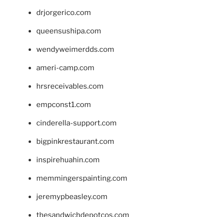
drjorgerico.com
queensushipa.com
wendyweimerdds.com
ameri-camp.com
hrsreceivables.com
empconst1.com
cinderella-support.com
bigpinkrestaurant.com
inspirehuahin.com
memmingerspainting.com
jeremypbeasley.com
thesandwichdepotcos.com