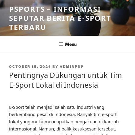
Skip
PSPORTS – INFORMASI
to
SEPUTAR BERITA E-SPORT
content
TERBARU
Menu
POSTED
OCTOBER 15, 2024
BY
ADMINPSP
ON
Pentingnya Dukungan untuk Tim
E-Sport Lokal di Indonesia
E-Sport telah menjadi salah satu industri yang
berkembang pesat di Indonesia. Banyak tim e-sport
lokal yang mulai mendapatkan pengakuan di kancah
internasional. Namun, di balik kesuksesan tersebut,