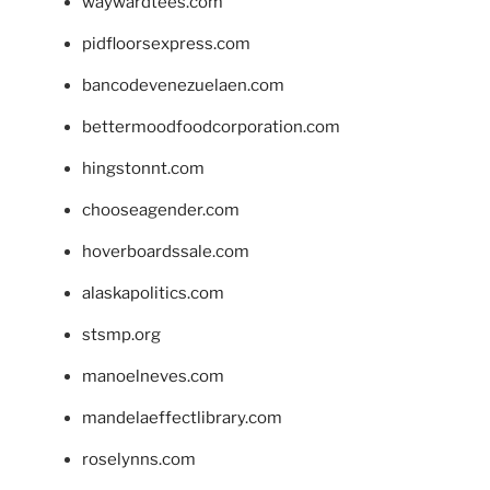
waywardtees.com
pidfloorsexpress.com
bancodevenezuelaen.com
bettermoodfoodcorporation.com
hingstonnt.com
chooseagender.com
hoverboardssale.com
alaskapolitics.com
stsmp.org
manoelneves.com
mandelaeffectlibrary.com
roselynns.com