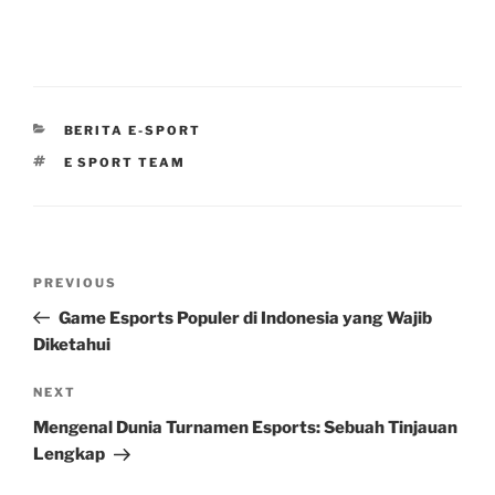
CATEGORIES
BERITA E-SPORT
TAGS
E SPORT TEAM
Post
Previous
PREVIOUS
navigation
Post
Game Esports Populer di Indonesia yang Wajib
Diketahui
Next
NEXT
Post
Mengenal Dunia Turnamen Esports: Sebuah Tinjauan
Lengkap