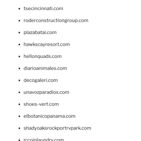
tsecincinnati.com
roderconstructiongroup.com
plazabatai.com
hawkscayresort.com
hellonquads.com
diarioanimales.com
decogaleri.com
unavozparadios.com
shoes-vert.com
elbotanicopanama.com
shadyoaksrockportrvpark.com
jccoinlaundry.com