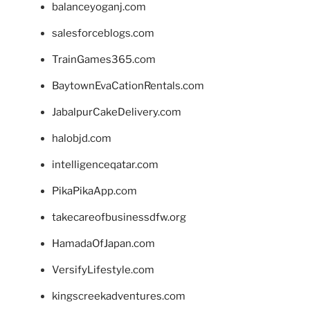
balanceyoganj.com
salesforceblogs.com
TrainGames365.com
BaytownEvaCationRentals.com
JabalpurCakeDelivery.com
halobjd.com
intelligenceqatar.com
PikaPikaApp.com
takecareofbusinessdfw.org
HamadaOfJapan.com
VersifyLifestyle.com
kingscreekadventures.com