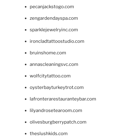
pecanjackstogo.com
zengardendayspa.com
sparklejewelryinc.com
ironcladtattoostudio.com
bruinshome.com
annascleaningsvc.com
wolfcitytattoo.com
oysterbayturkeytrot.com
lafronterarestauranteybar.com
lilyandrosetearoom.com
olivesburgberrypatch.com
theslushkids.com