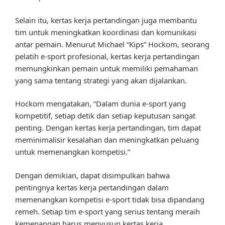
Selain itu, kertas kerja pertandingan juga membantu
tim untuk meningkatkan koordinasi dan komunikasi
antar pemain. Menurut Michael “Kips” Hockom, seorang
pelatih e-sport profesional, kertas kerja pertandingan
memungkinkan pemain untuk memiliki pemahaman
yang sama tentang strategi yang akan dijalankan.
Hockom mengatakan, “Dalam dunia e-sport yang
kompetitif, setiap detik dan setiap keputusan sangat
penting. Dengan kertas kerja pertandingan, tim dapat
meminimalisir kesalahan dan meningkatkan peluang
untuk memenangkan kompetisi.”
Dengan demikian, dapat disimpulkan bahwa
pentingnya kertas kerja pertandingan dalam
memenangkan kompetisi e-sport tidak bisa dipandang
remeh. Setiap tim e-sport yang serius tentang meraih
kemenangan harus menyusun kertas kerja