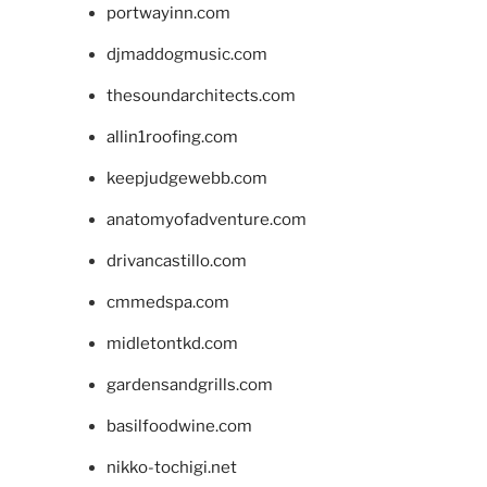
portwayinn.com
djmaddogmusic.com
thesoundarchitects.com
allin1roofing.com
keepjudgewebb.com
anatomyofadventure.com
drivancastillo.com
cmmedspa.com
midletontkd.com
gardensandgrills.com
basilfoodwine.com
nikko-tochigi.net