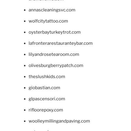
annascleaningsvc.com
wolfcitytattoo.com
oysterbayturkeytrot.com
lafronterarestauranteybar.com
lilyandrosetearoom.com
olivesburgberrypatch.com
theslushkids.com
giobastian.com
glpascensori.com
rifloorepoxy.com
woolleymillingandpaving.com