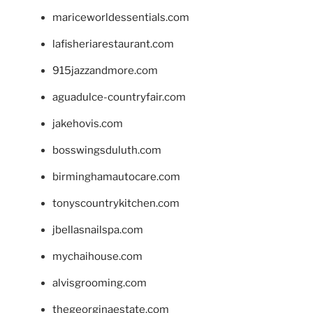
mariceworldessentials.com
lafisheriarestaurant.com
915jazzandmore.com
aguadulce-countryfair.com
jakehovis.com
bosswingsduluth.com
birminghamautocare.com
tonyscountrykitchen.com
jbellasnailspa.com
mychaihouse.com
alvisgrooming.com
thegeorginaestate.com