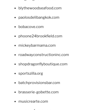
blythewoodseafood.com
paolosdelibangkok.com
bobacove.com
phoone24brookfield.com
mickeybarmama.com
roadwayconstructioninc.com
shopdragonflyboutique.com
sportszilla.org
batchprovisionsbar.com
brasserie-gobette.com
musicrearte.com