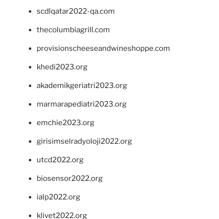
scdlqatar2022-qa.com
thecolumbiagrill.com
provisionscheeseandwineshoppe.com
khedi2023.org
akademikgeriatri2023.org
marmarapediatri2023.org
emchie2023.org
girisimselradyoloji2022.org
utcd2022.org
biosensor2022.org
ialp2022.org
klivet2022.org