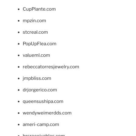
CupPlante.com
mpzin.com
stcreal.com
PopUpFlea.com
valueml.com
rebeccatorresjewelry.com
jmpbliss.com
drjorgerico.com
queensushipa.com
wendyweimerdds.com
ameri-camp.com