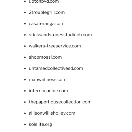
uptonpvd.com
2troublegrill.com
casateranga.com
sticksandstonesstudiooh.com
walkers-treeservice.com
shopmossi.com
untamedcollectivesd.com
mxpwellness.com
infernocanine.com
thepaperhousecollection.com
allisonwillisholley.com
solslite.org