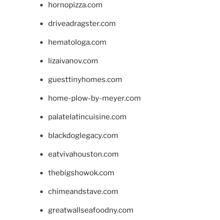
hornopizza.com
driveadragster.com
hematologa.com
lizaivanov.com
guesttinyhomes.com
home-plow-by-meyer.com
palatelatincuisine.com
blackdoglegacy.com
eatvivahouston.com
thebigshowok.com
chimeandstave.com
greatwallseafoodny.com