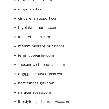
hrsreceivables.com
empconst1.com
cinderella-support.com
bigpinkrestaurant.com
inspirehuahin.com
memmingerspainting.com
jeremypbeasley.com
thesandwichdepotcos.com
drgiggleshouseofpain.com
hotflashdesigns.com
garagenadeau.com
lifestylechauffeurservice.com