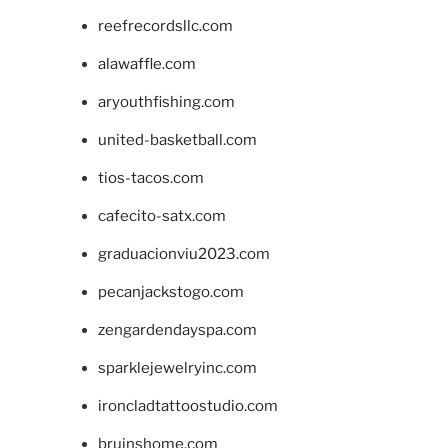
reefrecordsllc.com
alawaffle.com
aryouthfishing.com
united-basketball.com
tios-tacos.com
cafecito-satx.com
graduacionviu2023.com
pecanjackstogo.com
zengardendayspa.com
sparklejewelryinc.com
ironcladtattoostudio.com
bruinshome.com