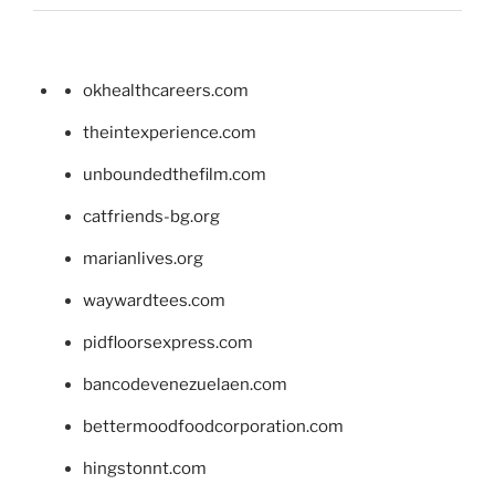
okhealthcareers.com
theintexperience.com
unboundedthefilm.com
catfriends-bg.org
marianlives.org
waywardtees.com
pidfloorsexpress.com
bancodevenezuelaen.com
bettermoodfoodcorporation.com
hingstonnt.com