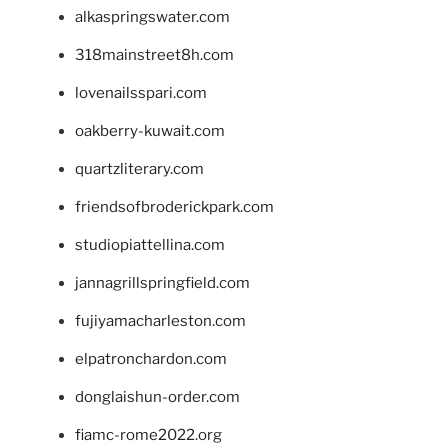
alkaspringswater.com
318mainstreet8h.com
lovenailsspari.com
oakberry-kuwait.com
quartzliterary.com
friendsofbroderickpark.com
studiopiattellina.com
jannagrillspringfield.com
fujiyamacharleston.com
elpatronchardon.com
donglaishun-order.com
fiamc-rome2022.org