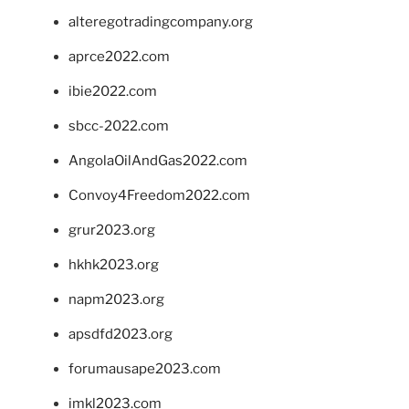
alteregotradingcompany.org
aprce2022.com
ibie2022.com
sbcc-2022.com
AngolaOilAndGas2022.com
Convoy4Freedom2022.com
grur2023.org
hkhk2023.org
napm2023.org
apsdfd2023.org
forumausape2023.com
imkl2023.com