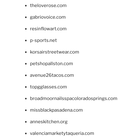
theloverose.com
gabriovoice.com
resinflowart.com
p-sports.net
korsairstreetwear.com
petshopallston.com
avenue26tacos.com
topgglasses.com
broadmoornailsspacoloradosprings.com
missblackpasadena.com
anneskitchen.org
valenciamarketytaqueria.com