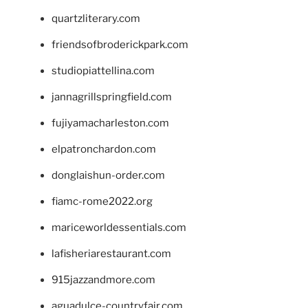
quartzliterary.com
friendsofbroderickpark.com
studiopiattellina.com
jannagrillspringfield.com
fujiyamacharleston.com
elpatronchardon.com
donglaishun-order.com
fiamc-rome2022.org
mariceworldessentials.com
lafisheriarestaurant.com
915jazzandmore.com
aguadulce-countryfair.com