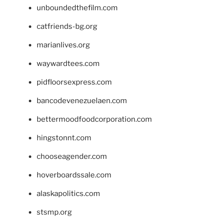
unboundedthefilm.com
catfriends-bg.org
marianlives.org
waywardtees.com
pidfloorsexpress.com
bancodevenezuelaen.com
bettermoodfoodcorporation.com
hingstonnt.com
chooseagender.com
hoverboardssale.com
alaskapolitics.com
stsmp.org