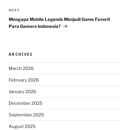
Next
NEXT
Post
Mengapa Mobile Legends Menjadi Game Favorit
Para Gamers Indonesia?
ARCHIVES
March 2026
February 2026
January 2026
December 2025
September 2025
August 2025