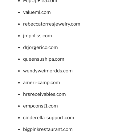
PopUpFlea.com
valueml.com
rebeccatorresjewelry.com
jmpbliss.com
drjorgerico.com
queensushipa.com
wendyweimerdds.com
ameri-camp.com
hrsreceivables.com
empconst1.com
cinderella-support.com
bigpinkrestaurant.com