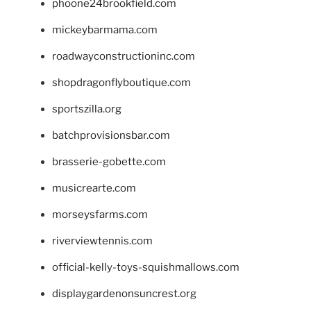
phoone24brookfield.com
mickeybarmama.com
roadwayconstructioninc.com
shopdragonflyboutique.com
sportszilla.org
batchprovisionsbar.com
brasserie-gobette.com
musicrearte.com
morseysfarms.com
riverviewtennis.com
official-kelly-toys-squishmallows.com
displaygardenonsuncrest.org