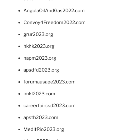
AngolaOilAndGas2022.com
Convoy4Freedom2022.com
grur2023.org
hkhk2023.org
napm2023.org
apsdfd2023.org
forumausape2023.com
imkl2023.com
careerfaircsd2023.com
apsth2023.com
MedItRio2023.org