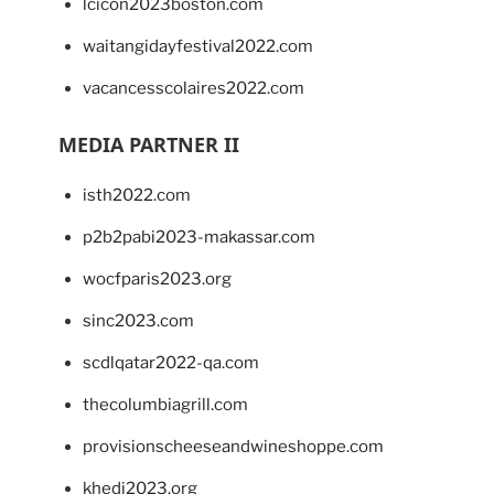
lcicon2023boston.com
waitangidayfestival2022.com
vacancesscolaires2022.com
MEDIA PARTNER II
isth2022.com
p2b2pabi2023-makassar.com
wocfparis2023.org
sinc2023.com
scdlqatar2022-qa.com
thecolumbiagrill.com
provisionscheeseandwineshoppe.com
khedi2023.org