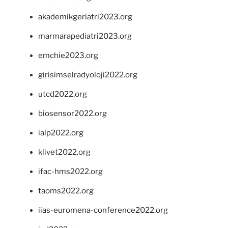
akademikgeriatri2023.org
marmarapediatri2023.org
emchie2023.org
girisimselradyoloji2022.org
utcd2022.org
biosensor2022.org
ialp2022.org
klivet2022.org
ifac-hms2022.org
taoms2022.org
iias-euromena-conference2022.org