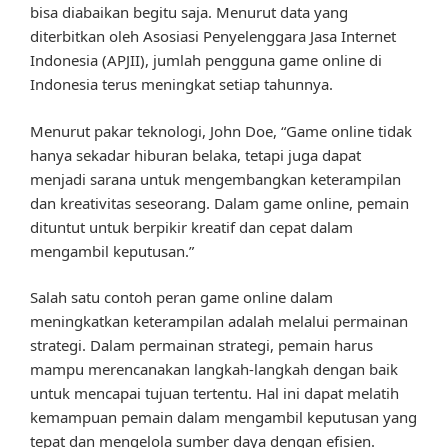
bisa diabaikan begitu saja. Menurut data yang
diterbitkan oleh Asosiasi Penyelenggara Jasa Internet
Indonesia (APJII), jumlah pengguna game online di
Indonesia terus meningkat setiap tahunnya.
Menurut pakar teknologi, John Doe, “Game online tidak
hanya sekadar hiburan belaka, tetapi juga dapat
menjadi sarana untuk mengembangkan keterampilan
dan kreativitas seseorang. Dalam game online, pemain
dituntut untuk berpikir kreatif dan cepat dalam
mengambil keputusan.”
Salah satu contoh peran game online dalam
meningkatkan keterampilan adalah melalui permainan
strategi. Dalam permainan strategi, pemain harus
mampu merencanakan langkah-langkah dengan baik
untuk mencapai tujuan tertentu. Hal ini dapat melatih
kemampuan pemain dalam mengambil keputusan yang
tepat dan mengelola sumber daya dengan efisien.